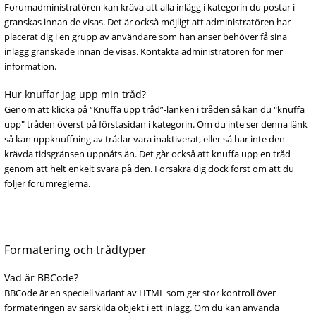
Forumadministratören kan kräva att alla inlägg i kategorin du postar i
granskas innan de visas. Det är också möjligt att administratören har
placerat dig i en grupp av användare som han anser behöver få sina
inlägg granskade innan de visas. Kontakta administratören för mer
information.
Hur knuffar jag upp min tråd?
Genom att klicka på “Knuffa upp tråd”-länken i tråden så kan du "knuffa
upp" tråden överst på förstasidan i kategorin. Om du inte ser denna länk
så kan uppknuffning av trådar vara inaktiverat, eller så har inte den
krävda tidsgränsen uppnåts än. Det går också att knuffa upp en tråd
genom att helt enkelt svara på den. Försäkra dig dock först om att du
följer forumreglerna.
Formatering och trådtyper
Vad är BBCode?
BBCode är en speciell variant av HTML som ger stor kontroll över
formateringen av särskilda objekt i ett inlägg. Om du kan använda