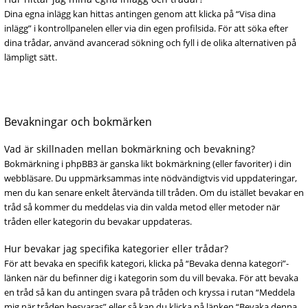
Dina egna inlägg kan hittas antingen genom att klicka på “Visa dina
inlägg” i kontrollpanelen eller via din egen profilsida. För att söka efter
dina trådar, använd avancerad sökning och fyll i de olika alternativen på
lämpligt sätt.
Bevakningar och bokmärken
Vad är skillnaden mellan bokmärkning och bevakning?
Bokmärkning i phpBB3 är ganska likt bokmärkning (eller favoriter) i din
webbläsare. Du uppmärksammas inte nödvändigtvis vid uppdateringar,
men du kan senare enkelt återvända till tråden. Om du istället bevakar en
tråd så kommer du meddelas via din valda metod eller metoder när
tråden eller kategorin du bevakar uppdateras.
Hur bevakar jag specifika kategorier eller trådar?
För att bevaka en specifik kategori, klicka på “Bevaka denna kategori”-
länken när du befinner dig i kategorin som du vill bevaka. För att bevaka
en tråd så kan du antingen svara på tråden och kryssa i rutan “Meddela
mig när tråden besvaras” eller så kan du klicka på länken “Bevaka denna