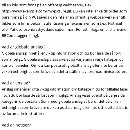
till en bild som finns på en offentlig webbserver, t.ex.
http://www.example.com/my-picture.gif. Du kan inte länka till bilder som
bara finns på din PC (såvida den inte är en offentlig webbserver) eller till
bilder som finns bakom autentiseringsmekanismer, som t.ex. Hotmail
eller Yahoo, lösenorsskyddade sajter, m.m. För att infoga en bild, använd
BBCode-taggen [img].
Vad är globala anslag?
Globala anslag innehåller viktig information och du bör läsa de så fort
som möjligt. Globala anslag visas överst på varje sida i varje kategori och i
kontrollpanelen. Om du kan posta ett globalt anslag eller inte beror på
vilken behörighet som krävs och detta ställs in av forumadministratören.
Vad är anslag?
Anslag innehåller ofta viktig information om kategorin du för tillfället läser
i och du bör läsa de så fort som möjligt. Anslag visas överst på varje sida i
kategorin de postats i. Som med globala anslag så beror det på vilken
behörighet som krävs om du kan posta anslag eller inte och detta ställs in
av forumadministratören.
Vad är notiser?