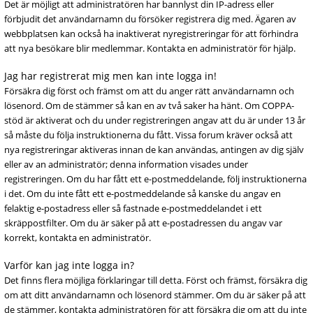
Det är möjligt att administratören har bannlyst din IP-adress eller
förbjudit det användarnamn du försöker registrera dig med. Ägaren av
webbplatsen kan också ha inaktiverat nyregistreringar för att förhindra
att nya besökare blir medlemmar. Kontakta en administratör för hjälp.
Jag har registrerat mig men kan inte logga in!
Försäkra dig först och främst om att du anger rätt användarnamn och
lösenord. Om de stämmer så kan en av två saker ha hänt. Om COPPA-
stöd är aktiverat och du under registreringen angav att du är under 13 år
så måste du följa instruktionerna du fått. Vissa forum kräver också att
nya registreringar aktiveras innan de kan användas, antingen av dig själv
eller av an administratör; denna information visades under
registreringen. Om du har fått ett e-postmeddelande, följ instruktionerna
i det. Om du inte fått ett e-postmeddelande så kanske du angav en
felaktig e-postadress eller så fastnade e-postmeddelandet i ett
skräppostfilter. Om du är säker på att e-postadressen du angav var
korrekt, kontakta en administratör.
Varför kan jag inte logga in?
Det finns flera möjliga förklaringar till detta. Först och främst, försäkra dig
om att ditt användarnamn och lösenord stämmer. Om du är säker på att
de stämmer, kontakta administratören för att försäkra dig om att du inte