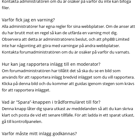
Kontakta administratören om du är osäker på varför du inte kan bifoga
filer.
Varför fick jag en varning?
Alla administratörer har egna regler för sina webbplatser. Om de anser att
du har brutit mot en regel så kan de utfärda en varning mot dig.
Observera att detta är administratörens beslut, och att phpBB Limited
inte har någonting att göra med varningar på andra webbplatser.
Kontakta forumadministratören om du är osäker på varför du varnats.
Hur kan jag rapportera inlägg till en moderator?
Om forumadministratören har tillåtit det så ska du se en bild som
används för att rapportera inlägg bredvid inlägget som du vill rapportera.
Klicka på denna bild och du kommer att guidas igenom stegen som krävs
för att rapportera inlägget.
Vad är “Spara”-knappen i trådformuläret till för?
Denna knapp låter dig spara utkast av meddelanden så att du kan skriva
klart och posta de vid ett senare tillfälle. För att ladda in ett sparat utkast,
gå till kontrollpanelen.
Varför måste mitt inlägg godkännas?