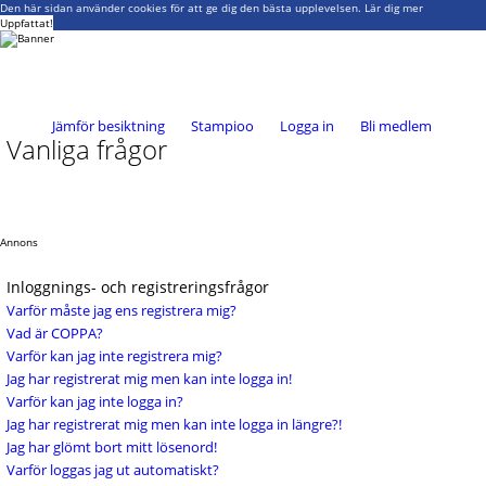
Den här sidan använder cookies för att ge dig den bästa upplevelsen.
Lär dig mer
Uppfattat!
Jämför besiktning
Stampioo
Logga in
Bli medlem
Vanliga frågor
Annons
Inloggnings- och registreringsfrågor
Varför måste jag ens registrera mig?
Vad är COPPA?
Varför kan jag inte registrera mig?
Jag har registrerat mig men kan inte logga in!
Varför kan jag inte logga in?
Jag har registrerat mig men kan inte logga in längre?!
Jag har glömt bort mitt lösenord!
Varför loggas jag ut automatiskt?