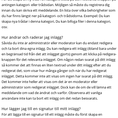
antingen kategori- eller trådsidan. Möjligen så måste du registrera dig
innan du kan skriva ett meddelande. En lista över vilka behörigheter som
du har finns längst ner på kategori- och trådsidorna. Exempel: Du kan
skapa nya trådar i denna kategori, Du kan bifoga filer i denna kategori,
osv.
Hur ändrar och raderar jag inlägg?
Såvida du inte är administratör eller moderator kan du endast redigera
och ta bort dina egna inlägg. Du kan redigera ett inlägg (ibland bara under
en begränsad tid från det att inlägget gjorts) genom att klicka på redigera-
knappen för det relevanta inlägget. Om någon redan svarat på ditt inlägg
så kommer det att finnas en liten textrad under ditt inlägg efter att du
redigerat det, som visar hur många gånger och när du har redigerat
inlägget. Detta kommer inte att visas om ingen har svarat på ditt inlägg.
Det kommer inte heller att visas om det är en moderator eller
administratör som redigerat inlägget. Dock kan de om de vill lämna ett
meddelande om vad de ändrat och varför. Observera att vanliga
användare inte kan ta bort ett inlägg om det redan besvarats.
Hur lägger jag till en signatur till mitt inlägg?
För att lägga till en signatur till ett inlägg måste du först skapa en