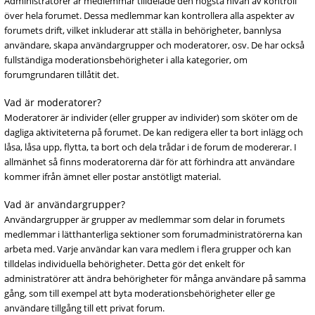
Administratörer är medlemmar tilldelade den högsta nivån av kontroll
över hela forumet. Dessa medlemmar kan kontrollera alla aspekter av
forumets drift, vilket inkluderar att ställa in behörigheter, bannlysa
användare, skapa användargrupper och moderatorer, osv. De har också
fullständiga moderationsbehörigheter i alla kategorier, om
forumgrundaren tillåtit det.
Vad är moderatorer?
Moderatorer är individer (eller grupper av individer) som sköter om de
dagliga aktiviteterna på forumet. De kan redigera eller ta bort inlägg och
låsa, låsa upp, flytta, ta bort och dela trådar i de forum de modererar. I
allmänhet så finns moderatorerna där för att förhindra att användare
kommer ifrån ämnet eller postar anstötligt material.
Vad är användargrupper?
Användargrupper är grupper av medlemmar som delar in forumets
medlemmar i lätthanterliga sektioner som forumadministratörerna kan
arbeta med. Varje användar kan vara medlem i flera grupper och kan
tilldelas individuella behörigheter. Detta gör det enkelt för
administratörer att ändra behörigheter för många användare på samma
gång, som till exempel att byta moderationsbehörigheter eller ge
användare tillgång till ett privat forum.