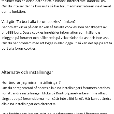
forumet från en delad dator, t.ex. bibliotek, internetcafé, datorsal, osv.
Om du inte ser denna kryssruta så har forumadministratören inaktiverat
denna funktion.
Vad gör “Ta bort alla forumcookies”-länken?
Genom att klicka på den länken så tas alla cookies som har skapats av
phpBB3 bort. Dessa cookies innehåller information som håller dig
inloggad på forumet och håller reda på vilka trådar du läst och inte läst.
Om du har problem med att logga in eller logga ut så kan det hjälpa att ta
bort alla forumcookies.
Alternativ och inställningar
Hur ändrar jag mina inställningar?
Om du är registrerad så sparas alla dina inställningar i forumets databas.
För att ändra inställningar, klicka på Kontrollpanel-länken (finns oftast
längst upp på forumsidorna men så är inte alltid fallet). Här kan du ändra
alla dina inställningar och alternativ.
Hur förhindrar jag att mitt användarnamn visas i listorna över