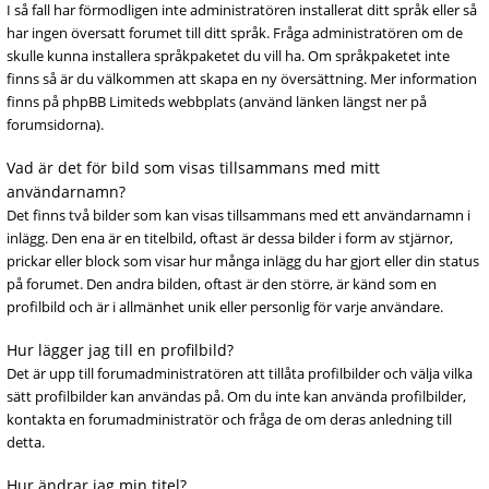
I så fall har förmodligen inte administratören installerat ditt språk eller så
har ingen översatt forumet till ditt språk. Fråga administratören om de
skulle kunna installera språkpaketet du vill ha. Om språkpaketet inte
finns så är du välkommen att skapa en ny översättning. Mer information
finns på phpBB Limiteds webbplats (använd länken längst ner på
forumsidorna).
Vad är det för bild som visas tillsammans med mitt
användarnamn?
Det finns två bilder som kan visas tillsammans med ett användarnamn i
inlägg. Den ena är en titelbild, oftast är dessa bilder i form av stjärnor,
prickar eller block som visar hur många inlägg du har gjort eller din status
på forumet. Den andra bilden, oftast är den större, är känd som en
profilbild och är i allmänhet unik eller personlig för varje användare.
Hur lägger jag till en profilbild?
Det är upp till forumadministratören att tillåta profilbilder och välja vilka
sätt profilbilder kan användas på. Om du inte kan använda profilbilder,
kontakta en forumadministratör och fråga de om deras anledning till
detta.
Hur ändrar jag min titel?