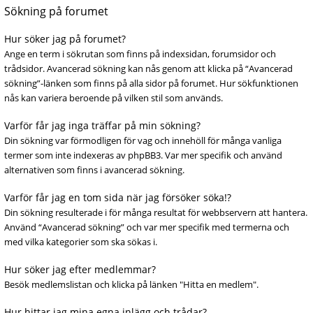
Sökning på forumet
Hur söker jag på forumet?
Ange en term i sökrutan som finns på indexsidan, forumsidor och
trådsidor. Avancerad sökning kan nås genom att klicka på “Avancerad
sökning”-länken som finns på alla sidor på forumet. Hur sökfunktionen
nås kan variera beroende på vilken stil som används.
Varför får jag inga träffar på min sökning?
Din sökning var förmodligen för vag och innehöll för många vanliga
termer som inte indexeras av phpBB3. Var mer specifik och använd
alternativen som finns i avancerad sökning.
Varför får jag en tom sida när jag försöker söka!?
Din sökning resulterade i för många resultat för webbservern att hantera.
Använd “Avancerad sökning” och var mer specifik med termerna och
med vilka kategorier som ska sökas i.
Hur söker jag efter medlemmar?
Besök medlemslistan och klicka på länken "Hitta en medlem".
Hur hittar jag mina egna inlägg och trådar?