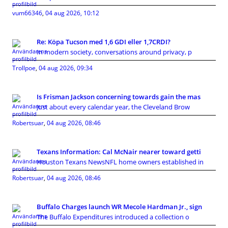
vum66346
,
04 aug 2026, 10:12
Re: Köpa Tucson med 1,6 GDI eller 1,7CRDI?
In modern society, conversations around privacy, p
Trollpoe
,
04 aug 2026, 09:34
Is Frisman Jackson concerning towards gain the mas
Just about every calendar year, the Cleveland Brow
Robertsuar
,
04 aug 2026, 08:46
Texans Information: Cal McNair nearer toward getti
Houston Texans NewsNFL home owners established in
Robertsuar
,
04 aug 2026, 08:46
Buffalo Charges launch WR Mecole Hardman Jr., sign
The Buffalo Expenditures introduced a collection o