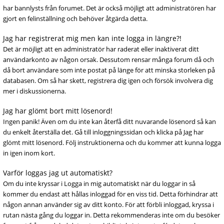
har bannlysts från forumet. Det är också möjligt att administratören har
gjort en felinställning och behöver åtgärda detta.
Jag har registrerat mig men kan inte logga in längre?!
Det är möjligt att en administratör har raderat eller inaktiverat ditt
användarkonto av någon orsak. Dessutom rensar många forum då och
då bort användare som inte postat på länge för att minska storleken på
databasen. Om så har skett, registrera dig igen och försök involvera dig
mer i diskussionerna.
Jag har glömt bort mitt lösenord!
Ingen panik! Även om du inte kan återfå ditt nuvarande lösenord så kan
du enkelt återställa det. Gå till inloggningssidan och klicka på Jag har
glömt mitt lösenord. Följ instruktionerna och du kommer att kunna logga
in igen inom kort.
Varför loggas jag ut automatiskt?
Om du inte kryssar i Logga in mig automatiskt när du loggar in så
kommer du endast att hållas inloggad för en viss tid. Detta förhindrar att
någon annan använder sig av ditt konto. För att förbli inloggad, kryssa i
rutan nästa gång du loggar in. Detta rekommenderas inte om du besöker