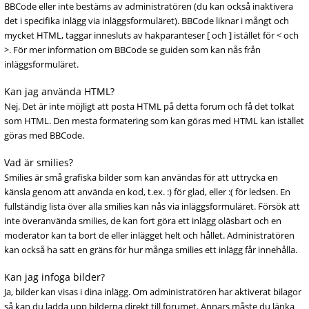
BBCode eller inte bestäms av administratören (du kan också inaktivera
det i specifika inlägg via inläggsformuläret). BBCode liknar i mångt och
mycket HTML, taggar innesluts av hakparanteser [ och ] istället för < och
>. För mer information om BBCode se guiden som kan nås från
inläggsformuläret.
Kan jag använda HTML?
Nej. Det är inte möjligt att posta HTML på detta forum och få det tolkat
som HTML. Den mesta formatering som kan göras med HTML kan istället
göras med BBCode.
Vad är smilies?
Smilies är små grafiska bilder som kan användas för att uttrycka en
känsla genom att använda en kod, t.ex. :) för glad, eller :( för ledsen. En
fullständig lista över alla smilies kan nås via inläggsformuläret. Försök att
inte överanvända smilies, de kan fort göra ett inlägg oläsbart och en
moderator kan ta bort de eller inlägget helt och hållet. Administratören
kan också ha satt en gräns för hur många smilies ett inlägg får innehålla.
Kan jag infoga bilder?
Ja, bilder kan visas i dina inlägg. Om administratören har aktiverat bilagor
så kan du ladda upp bilderna direkt till forumet. Annars måste du länka