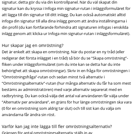
signatur, detta gör du via din kontrollpanel. När du väl skapat din
signatur kan du kryssa i Infoga min signatur-rutan i inläggsformuläret för
att lägga till din signatur till ditt inlägg. Du kan också automatiskt alltid
infoga din signatur till alla dina inlägg genom att ändra inställningarna i
din profil (du kan fortfarande förhindra att signaturen infogas i enskilda
inlägg genom att klicka ur Infoga min signatur-rutan i inläggsformuläret).
Hur skapar jag en omröstning?
Det är enkelt att skapa en omröstning. När du postar en ny tråd (eller
redigerar det första inlägget i en tråd) så bör du se “Skapa omröstning”-
fliken under inläggsformuläret (om du inte kan se detta har du inte
behörighet att skapa omröstningar). Skriv in en fråga för omröstningen i
“Omröstningsfråga”-rutan och sedan minst två alternativ i
“Omröstningsalternativ”-rutan (hur många alternativ du får ha som mest
bestäms av administratören) med varje alternativ separerat med en
radbrytning. Du kan också välja det antal val användaren får välja under
“Alternativ per användare”, en gräns för hur länge omröstningen ska vara
(0 för en omröstning som aldrig tar slut) och till sist kan du välja om
användarna får ändra sin röst.
Varför kan jag inte lägga till fler omröstningsalternativ?
Gränsen för antal omröstningsalternativ ställs in av