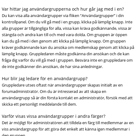
Var hittar jag användargrupperna och hur går jag med i en?
Du kan visa alla användargrupper via fliken “Användargrupper” i din
kontrollpanel. Om du vill gå med i en grupp, klicka på lämplig knapp. Inte
alla grupper är tillgängliga för alla, vissa kan kräva godkännande, vissa är
stängda och andra kan till och med vara dolda. Om gruppen är öppen
kan du gå med i den genom att klicka på lämplig knapp. Om gruppen
kräver godkännande kan du ansöka om medlemskap genom att klicka på
lämplig knapp. Gruppledaren måste godkänna din ansökan och de kan
fråga dig varför du vill gå med i gruppen. Besvära inte en gruppledare om
de inte godkänner din ansökan, de har sina anledningar.
Hur blir jag ledare för en användargrupp?
Gruppledare utses oftast när användargrupper skapas initialt av en
forumadministratör. Om du är intresserad av att skapa en
användargrupp så är din första kontakt en administratör, försök med att
skicka ett personligt meddelande till dem.
Varför visas vissa användargrupper i andra färger?
Det är möjligt för administratören att tilldela en färg till medlemmar av en
viss användargrupp för att göra det enkelt att känna igen medlemmar i
den gruppen.