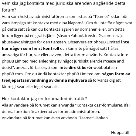
Vem ska jag kontakta med juridiska ärenden angående detta
forum?
Vem som helst av administratörerna som listas på “Teamet”-sidan bör
vara lämpliga att kontakta med dina klagomål. Om du inte får något svar
på detta sätt så kan du kontakta ägaren av domänen eller, om detta
forum ligger på en gratistjänst (såsom Yahoo!, free.fr, f2s.com, osv.),
abuse-avdelningen för den tjänsten. Observera att phpBB Limited
inte
har någon som helst kontroll
och kan inte på något sätt hållas
ansvariga för hur, var eller av vem detta forum används. Kontakta inte
phpBB Limited med anledning av något juridiskt ärende (“cease and
desist”, ansvar, förtal, osv.) som
inte direkt berör
webbplatsen
phpBB.com. Om du ändå kontaktar phpBB Limited om
någon form av
tredjepartsanvändning av denna mjukvara
så förvänta dig ett
fåordigt svar eller inget svar alls.
Hur kontaktar jag en forumadministratör?
Alla användare på forumet kan använda "Kontakta oss"-formuläret, ifall
denna funktion är aktiverad av forumadministratören.
Användare på forumet kan även använda "Teamet"-länken.
Hoppa till