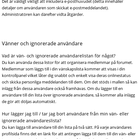
Det är väldigt viktigt att inkludera e-posthuvudet (detta innehåller
detaljer om användaren som skickat e-postmeddelandet).
Administratören kan därefter vidta åtgärder.
Vänner och ignorerade användare
Vad är vän- och ignorerade användarelistan för något?
Du kan använda dessa listor för att organisera medlemmar på forumet.
Medlemmar som läggs till i din vänskapslista kommer att visas i din
kontrollpanel vilket låter dig snabbt och enkelt visa deras onlinestatus
och skicka personliga meddelanden till dem. Om det stöds i mallen så kan
inlägg från dessa användare också framhävas. Om du lägger till en
användare till din lista över ignorerade användare, så kommer alla inlägg
de gör att döljas automatiskt.
Hur lägger jag till / tar jag bort användare från min vän- eller
ignorerade användareslista?
Du kan lägga till användare till din lista på två sätt. På varje användares
profilsida finns det en länk för att antingen lägga till dem till din vän- eller