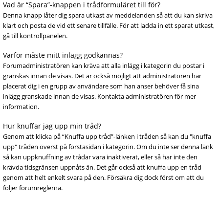
Vad är “Spara”-knappen i trådformuläret till för?
Denna knapp låter dig spara utkast av meddelanden så att du kan skriva
klart och posta de vid ett senare tillfälle. För att ladda in ett sparat utkast,
gå till kontrollpanelen.
Varför måste mitt inlägg godkännas?
Forumadministratören kan kräva att alla inlägg i kategorin du postar i
granskas innan de visas. Det är också möjligt att administratören har
placerat dig i en grupp av användare som han anser behöver få sina
inlägg granskade innan de visas. Kontakta administratören för mer
information.
Hur knuffar jag upp min tråd?
Genom att klicka på “Knuffa upp tråd”-länken i tråden så kan du "knuffa
upp" tråden överst på förstasidan i kategorin. Om du inte ser denna länk
så kan uppknuffning av trådar vara inaktiverat, eller så har inte den
krävda tidsgränsen uppnåts än. Det går också att knuffa upp en tråd
genom att helt enkelt svara på den. Försäkra dig dock först om att du
följer forumreglerna.