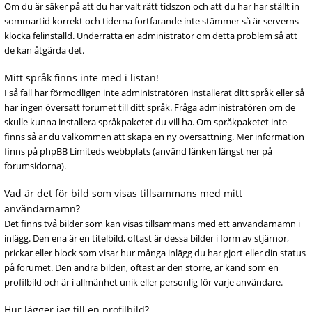
Om du är säker på att du har valt rätt tidszon och att du har har ställt in
sommartid korrekt och tiderna fortfarande inte stämmer så är serverns
klocka felinställd. Underrätta en administratör om detta problem så att
de kan åtgärda det.
Mitt språk finns inte med i listan!
I så fall har förmodligen inte administratören installerat ditt språk eller så
har ingen översatt forumet till ditt språk. Fråga administratören om de
skulle kunna installera språkpaketet du vill ha. Om språkpaketet inte
finns så är du välkommen att skapa en ny översättning. Mer information
finns på phpBB Limiteds webbplats (använd länken längst ner på
forumsidorna).
Vad är det för bild som visas tillsammans med mitt
användarnamn?
Det finns två bilder som kan visas tillsammans med ett användarnamn i
inlägg. Den ena är en titelbild, oftast är dessa bilder i form av stjärnor,
prickar eller block som visar hur många inlägg du har gjort eller din status
på forumet. Den andra bilden, oftast är den större, är känd som en
profilbild och är i allmänhet unik eller personlig för varje användare.
Hur lägger jag till en profilbild?