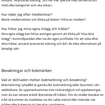
Använd “Avancerad sökning” och var mer specifik med termerna och
med vilka kategorier som ska sökas i.
Hur söker jag efter medlemmar?
Besök medlemslistan och klicka på länken "Hitta en medlem".
Hur hittar jag mina egna inlägg och trådar?
Dina egna inlägg kan hittas antingen genom att klicka på “Visa dina
inlägg” i kontrollpanelen eller via din egen profilsida. För att söka efter
dina trådar, använd avancerad sökning och fyll i de olika alternativen på
lämpligt sätt.
Bevakningar och bokmärken
Vad är skillnaden mellan bokmärkning och bevakning?
Bokmärkning i phpBB3 är ganska likt bokmärkning (eller favoriter) i din
webbläsare. Du uppmärksammas inte nödvändigtvis vid uppdateringar,
men du kan senare enkelt återvända till tråden. Om du istället bevakar en
tråd så kommer du meddelas via din valda metod eller metoder när
tråden eller kategorin du bevakar uppdateras.