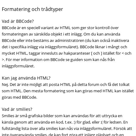
Formatering och trådtyper
Vad är BBCode?
BBCode är en speciell variant av HTML som ger stor kontroll över
formateringen av särskilda objekt i ett inlägg. Om du kan använda
BBCode eller inte bestäms av administratören (du kan också inaktivera
det i specifika inlägg via inläggsformuläret). BBCode liknar i mångt och
mycket HTML, taggar innesluts av hakparanteser [ och ] istället för < och
>. För mer information om BBCode se guiden som kan nås från
inläggsformuläret.
Kan jag använda HTML?
Nej. Det är inte möjligt att posta HTML på detta forum och få det tolkat
som HTML. Den mesta formatering som kan göras med HTML kan istället
göras med BBCode.
Vad är smilies?
Smilies är små grafiska bilder som kan användas för att uttrycka en
känsla genom att använda en kod, t.ex. :) för glad, eller :( för ledsen. En
fullständig lista över alla smilies kan nås via inläggsformuläret. Försök att
inte överanvända smilies, de kan fort göra ett inlägg oläsbart och en