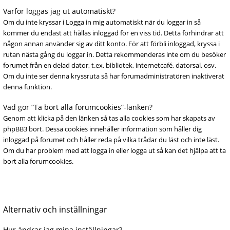
Varför loggas jag ut automatiskt?
Om du inte kryssar i Logga in mig automatiskt när du loggar in så
kommer du endast att hållas inloggad för en viss tid. Detta förhindrar att
någon annan använder sig av ditt konto. För att förbli inloggad, kryssa i
rutan nästa gång du loggar in. Detta rekommenderas inte om du besöker
forumet från en delad dator, t.ex. bibliotek, internetcafé, datorsal, osv.
Om du inte ser denna kryssruta så har forumadministratören inaktiverat
denna funktion.
Vad gör “Ta bort alla forumcookies”-länken?
Genom att klicka på den länken så tas alla cookies som har skapats av
phpBB3 bort. Dessa cookies innehåller information som håller dig
inloggad på forumet och håller reda på vilka trådar du läst och inte läst.
Om du har problem med att logga in eller logga ut så kan det hjälpa att ta
bort alla forumcookies.
Alternativ och inställningar
Hur ändrar jag mina inställningar?