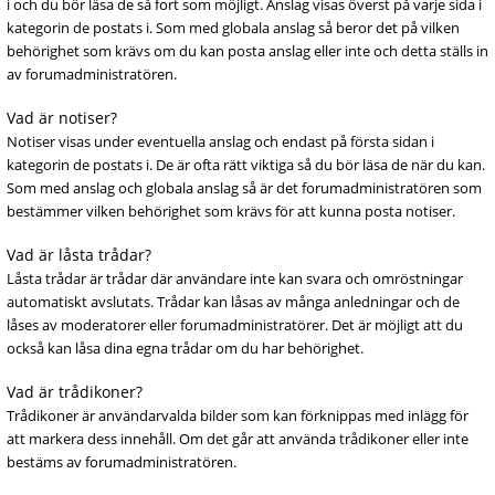
i och du bör läsa de så fort som möjligt. Anslag visas överst på varje sida i
kategorin de postats i. Som med globala anslag så beror det på vilken
behörighet som krävs om du kan posta anslag eller inte och detta ställs in
av forumadministratören.
Vad är notiser?
Notiser visas under eventuella anslag och endast på första sidan i
kategorin de postats i. De är ofta rätt viktiga så du bör läsa de när du kan.
Som med anslag och globala anslag så är det forumadministratören som
bestämmer vilken behörighet som krävs för att kunna posta notiser.
Vad är låsta trådar?
Låsta trådar är trådar där användare inte kan svara och omröstningar
automatiskt avslutats. Trådar kan låsas av många anledningar och de
låses av moderatorer eller forumadministratörer. Det är möjligt att du
också kan låsa dina egna trådar om du har behörighet.
Vad är trådikoner?
Trådikoner är användarvalda bilder som kan förknippas med inlägg för
att markera dess innehåll. Om det går att använda trådikoner eller inte
bestäms av forumadministratören.