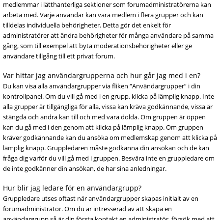
medlemmar i lätthanterliga sektioner som forumadministratörerna kan
arbeta med. Varje användar kan vara medlem i flera grupper och kan
tilldelas individuella behörigheter. Detta gör det enkelt för
administratörer att ändra behörigheter för många användare på samma
gång, som till exempel att byta moderationsbehörigheter eller ge
användare tillgång till ett privat forum.
Var hittar jag användargrupperna och hur går jag med i en?
Du kan visa alla användargrupper via fliken “Användargrupper” i din
kontrollpanel. Om du vill gå med i en grupp, klicka på lämplig knapp. Inte
alla grupper är tillgängliga för alla, vissa kan kräva godkännande, vissa är
stängda och andra kan till och med vara dolda. Om gruppen är öppen
kan du gå med i den genom att klicka på lämplig knapp. Om gruppen
kräver godkännande kan du ansöka om medlemskap genom att klicka på
lämplig knapp. Gruppledaren måste godkänna din ansökan och de kan
fråga dig varför du vill gå med i gruppen. Besvära inte en gruppledare om
de inte godkänner din ansökan, de har sina anledningar.
Hur blir jag ledare för en användargrupp?
Gruppledare utses oftast när användargrupper skapas initialt av en
forumadministratör. Om du är intresserad av att skapa en
användargrupp så är din första kontakt en administratör, försök med att