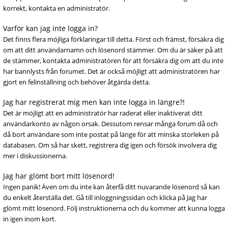
korrekt, kontakta en administratör.
Varför kan jag inte logga in?
Det finns flera möjliga förklaringar till detta. Först och främst, försäkra dig
om att ditt användarnamn och lösenord stämmer. Om du är säker på att
de stämmer, kontakta administratören för att försäkra dig om att du inte
har bannlysts från forumet. Det är också möjligt att administratören har
gjort en felinställning och behöver åtgärda detta.
Jag har registrerat mig men kan inte logga in längre?!
Det är möjligt att en administratör har raderat eller inaktiverat ditt
användarkonto av någon orsak. Dessutom rensar många forum då och
då bort användare som inte postat på länge för att minska storleken på
databasen. Om så har skett, registrera dig igen och försök involvera dig
mer i diskussionerna.
Jag har glömt bort mitt lösenord!
Ingen panik! Även om du inte kan återfå ditt nuvarande lösenord så kan
du enkelt återställa det. Gå till inloggningssidan och klicka på Jag har
glömt mitt lösenord. Följ instruktionerna och du kommer att kunna logga
in igen inom kort.