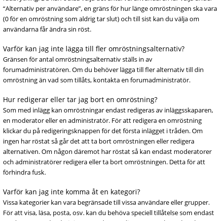
“Alternativ per användare”, en gräns för hur länge omröstningen ska vara
(0 för en omröstning som aldrig tar slut) och till sist kan du välja om
användarna får ändra sin röst.
Varför kan jag inte lägga till fler omröstningsalternativ?
Gränsen för antal omröstningsalternativ ställs in av
forumadministratören. Om du behöver lägga till fler alternativ till din
omröstning än vad som tillåts, kontakta en forumadministratör.
Hur redigerar eller tar jag bort en omröstning?
Som med inlägg kan omröstningar endast redigeras av inläggsskaparen,
en moderator eller en administratör. För att redigera en omröstning
klickar du på redigeringsknappen för det första inlägget i tråden. Om
ingen har röstat så går det att ta bort omröstningen eller redigera
alternativen. Om någon däremot har röstat så kan endast moderatorer
och administratörer redigera eller ta bort omröstningen. Detta för att
förhindra fusk.
Varför kan jag inte komma åt en kategori?
Vissa kategorier kan vara begränsade till vissa användare eller grupper.
För att visa, läsa, posta, osv. kan du behöva speciell tillåtelse som endast