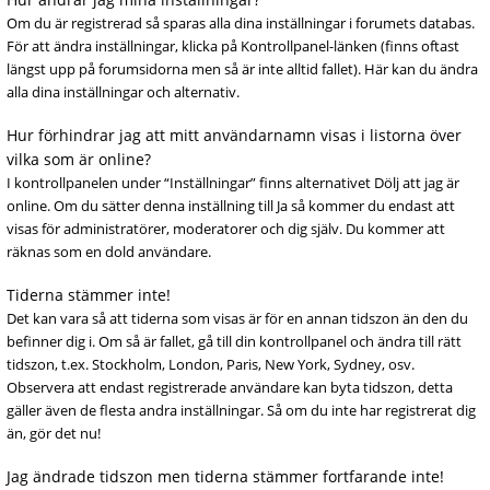
Om du är registrerad så sparas alla dina inställningar i forumets databas.
För att ändra inställningar, klicka på Kontrollpanel-länken (finns oftast
längst upp på forumsidorna men så är inte alltid fallet). Här kan du ändra
alla dina inställningar och alternativ.
Hur förhindrar jag att mitt användarnamn visas i listorna över
vilka som är online?
I kontrollpanelen under “Inställningar” finns alternativet Dölj att jag är
online. Om du sätter denna inställning till Ja så kommer du endast att
visas för administratörer, moderatorer och dig själv. Du kommer att
räknas som en dold användare.
Tiderna stämmer inte!
Det kan vara så att tiderna som visas är för en annan tidszon än den du
befinner dig i. Om så är fallet, gå till din kontrollpanel och ändra till rätt
tidszon, t.ex. Stockholm, London, Paris, New York, Sydney, osv.
Observera att endast registrerade användare kan byta tidszon, detta
gäller även de flesta andra inställningar. Så om du inte har registrerat dig
än, gör det nu!
Jag ändrade tidszon men tiderna stämmer fortfarande inte!