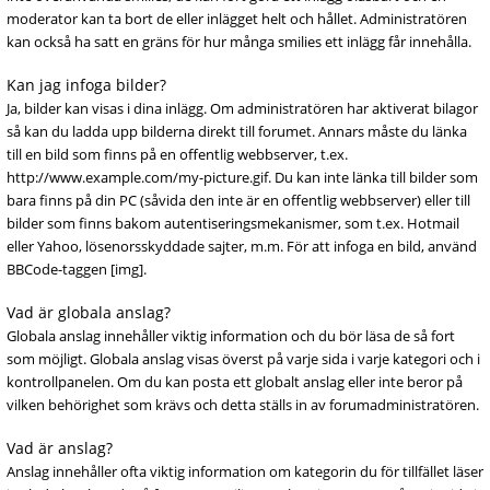
moderator kan ta bort de eller inlägget helt och hållet. Administratören
kan också ha satt en gräns för hur många smilies ett inlägg får innehålla.
Kan jag infoga bilder?
Ja, bilder kan visas i dina inlägg. Om administratören har aktiverat bilagor
så kan du ladda upp bilderna direkt till forumet. Annars måste du länka
till en bild som finns på en offentlig webbserver, t.ex.
http://www.example.com/my-picture.gif. Du kan inte länka till bilder som
bara finns på din PC (såvida den inte är en offentlig webbserver) eller till
bilder som finns bakom autentiseringsmekanismer, som t.ex. Hotmail
eller Yahoo, lösenorsskyddade sajter, m.m. För att infoga en bild, använd
BBCode-taggen [img].
Vad är globala anslag?
Globala anslag innehåller viktig information och du bör läsa de så fort
som möjligt. Globala anslag visas överst på varje sida i varje kategori och i
kontrollpanelen. Om du kan posta ett globalt anslag eller inte beror på
vilken behörighet som krävs och detta ställs in av forumadministratören.
Vad är anslag?
Anslag innehåller ofta viktig information om kategorin du för tillfället läser