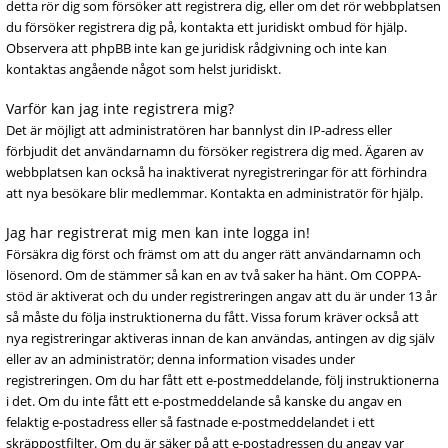
detta rör dig som försöker att registrera dig, eller om det rör webbplatsen
du försöker registrera dig på, kontakta ett juridiskt ombud för hjälp.
Observera att phpBB inte kan ge juridisk rådgivning och inte kan
kontaktas angående något som helst juridiskt.
Varför kan jag inte registrera mig?
Det är möjligt att administratören har bannlyst din IP-adress eller
förbjudit det användarnamn du försöker registrera dig med. Ägaren av
webbplatsen kan också ha inaktiverat nyregistreringar för att förhindra
att nya besökare blir medlemmar. Kontakta en administratör för hjälp.
Jag har registrerat mig men kan inte logga in!
Försäkra dig först och främst om att du anger rätt användarnamn och
lösenord. Om de stämmer så kan en av två saker ha hänt. Om COPPA-
stöd är aktiverat och du under registreringen angav att du är under 13 år
så måste du följa instruktionerna du fått. Vissa forum kräver också att
nya registreringar aktiveras innan de kan användas, antingen av dig själv
eller av an administratör; denna information visades under
registreringen. Om du har fått ett e-postmeddelande, följ instruktionerna
i det. Om du inte fått ett e-postmeddelande så kanske du angav en
felaktig e-postadress eller så fastnade e-postmeddelandet i ett
skräppostfilter. Om du är säker på att e-postadressen du angav var