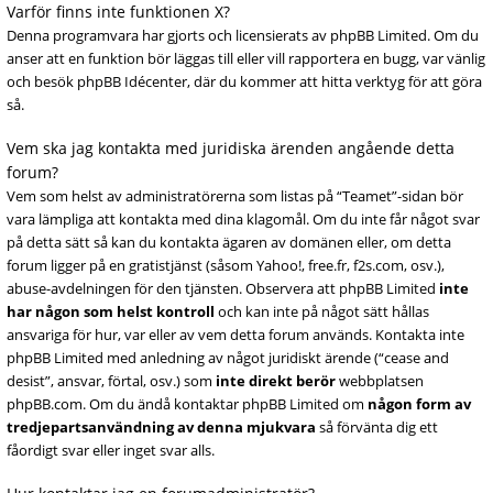
Varför finns inte funktionen X?
Denna programvara har gjorts och licensierats av phpBB Limited. Om du
anser att en funktion bör läggas till eller vill rapportera en bugg, var vänlig
och besök phpBB Idécenter, där du kommer att hitta verktyg för att göra
så.
Vem ska jag kontakta med juridiska ärenden angående detta
forum?
Vem som helst av administratörerna som listas på “Teamet”-sidan bör
vara lämpliga att kontakta med dina klagomål. Om du inte får något svar
på detta sätt så kan du kontakta ägaren av domänen eller, om detta
forum ligger på en gratistjänst (såsom Yahoo!, free.fr, f2s.com, osv.),
abuse-avdelningen för den tjänsten. Observera att phpBB Limited
inte
har någon som helst kontroll
och kan inte på något sätt hållas
ansvariga för hur, var eller av vem detta forum används. Kontakta inte
phpBB Limited med anledning av något juridiskt ärende (“cease and
desist”, ansvar, förtal, osv.) som
inte direkt berör
webbplatsen
phpBB.com. Om du ändå kontaktar phpBB Limited om
någon form av
tredjepartsanvändning av denna mjukvara
så förvänta dig ett
fåordigt svar eller inget svar alls.