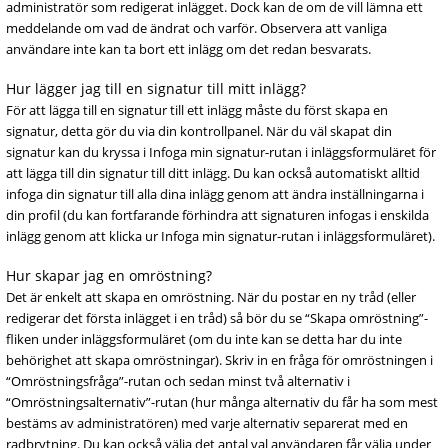
administratör som redigerat inlägget. Dock kan de om de vill lämna ett
meddelande om vad de ändrat och varför. Observera att vanliga
användare inte kan ta bort ett inlägg om det redan besvarats.
Hur lägger jag till en signatur till mitt inlägg?
För att lägga till en signatur till ett inlägg måste du först skapa en
signatur, detta gör du via din kontrollpanel. När du väl skapat din
signatur kan du kryssa i Infoga min signatur-rutan i inläggsformuläret för
att lägga till din signatur till ditt inlägg. Du kan också automatiskt alltid
infoga din signatur till alla dina inlägg genom att ändra inställningarna i
din profil (du kan fortfarande förhindra att signaturen infogas i enskilda
inlägg genom att klicka ur Infoga min signatur-rutan i inläggsformuläret).
Hur skapar jag en omröstning?
Det är enkelt att skapa en omröstning. När du postar en ny tråd (eller
redigerar det första inlägget i en tråd) så bör du se “Skapa omröstning”-
fliken under inläggsformuläret (om du inte kan se detta har du inte
behörighet att skapa omröstningar). Skriv in en fråga för omröstningen i
“Omröstningsfråga”-rutan och sedan minst två alternativ i
“Omröstningsalternativ”-rutan (hur många alternativ du får ha som mest
bestäms av administratören) med varje alternativ separerat med en
radbrytning. Du kan också välja det antal val användaren får välja under