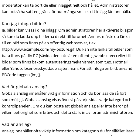
moderator kan ta bort de eller inlägget helt och hållet. Administratören
kan också ha satt en gräns för hur många smilies ett inlägg får innehålla.
Kan jag infoga bilder?
Ja, bilder kan visas i dina inlägg. Om administratören har aktiverat bilagor
så kan du ladda upp bilderna direkt till forumet. Annars måste du länka
till en bild som finns på en offentlig webbserver, t.ex.
http://www.example.com/my-picture.gif. Du kan inte länka till bilder som
bara finns på din PC (såvida den inte är en offentlig webbserver) eller till
bilder som finns bakom autentiseringsmekanismer, som t.ex. Hotmail
eller Yahoo, lösenorsskyddade sajter, m.m. För att infoga en bild, använd
BBCode-taggen [img].
Vad är globala anslag?
Globala anslag innehåller viktig information och du bör läsa de så fort
som möjligt. Globala anslag visas överst på varje sida i varje kategori och i
kontrollpanelen. Om du kan posta ett globalt anslag eller inte beror på
vilken behörighet som krävs och detta ställs in av forumadministratören.
Vad är anslag?
Anslag innehåller ofta viktig information om kategorin du för tillfället läser