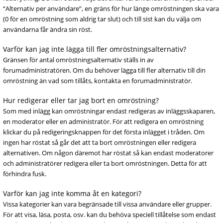
“Alternativ per användare”, en gräns för hur länge omröstningen ska vara
(0 för en omröstning som aldrig tar slut) och till sist kan du välja om
användarna får ändra sin röst.
Varför kan jag inte lägga till fler omröstningsalternativ?
Gränsen för antal omröstningsalternativ ställs in av
forumadministratören. Om du behöver lägga till fler alternativ till din
omröstning än vad som tillåts, kontakta en forumadministratör.
Hur redigerar eller tar jag bort en omröstning?
Som med inlägg kan omröstningar endast redigeras av inläggsskaparen,
en moderator eller en administratör. För att redigera en omröstning
klickar du på redigeringsknappen för det första inlägget i tråden. Om
ingen har röstat så går det att ta bort omröstningen eller redigera
alternativen. Om någon däremot har röstat så kan endast moderatorer
och administratörer redigera eller ta bort omröstningen. Detta för att
förhindra fusk.
Varför kan jag inte komma åt en kategori?
Vissa kategorier kan vara begränsade till vissa användare eller grupper.
För att visa, läsa, posta, osv. kan du behöva speciell tillåtelse som endast