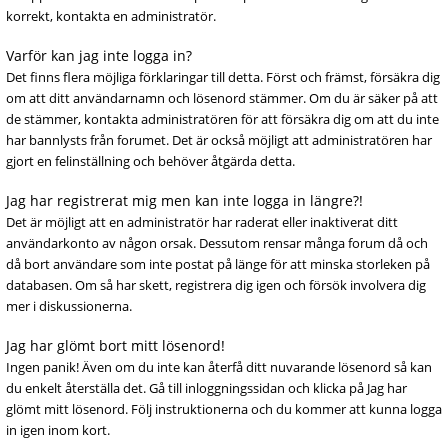
korrekt, kontakta en administratör.
Varför kan jag inte logga in?
Det finns flera möjliga förklaringar till detta. Först och främst, försäkra dig
om att ditt användarnamn och lösenord stämmer. Om du är säker på att
de stämmer, kontakta administratören för att försäkra dig om att du inte
har bannlysts från forumet. Det är också möjligt att administratören har
gjort en felinställning och behöver åtgärda detta.
Jag har registrerat mig men kan inte logga in längre?!
Det är möjligt att en administratör har raderat eller inaktiverat ditt
användarkonto av någon orsak. Dessutom rensar många forum då och
då bort användare som inte postat på länge för att minska storleken på
databasen. Om så har skett, registrera dig igen och försök involvera dig
mer i diskussionerna.
Jag har glömt bort mitt lösenord!
Ingen panik! Även om du inte kan återfå ditt nuvarande lösenord så kan
du enkelt återställa det. Gå till inloggningssidan och klicka på Jag har
glömt mitt lösenord. Följ instruktionerna och du kommer att kunna logga
in igen inom kort.