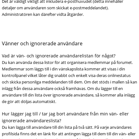
Det är väldigt viktigt att inkludera e-posthuvudet (detta innehåller
detaljer om användaren som skickat e-postmeddelandet).
Administratören kan därefter vidta åtgärder.
Vänner och ignorerade användare
Vad är vän- och ignorerade användarelistan för något?
Du kan använda dessa listor för att organisera medlemmar på forumet.
Medlemmar som läggs till i din vänskapslista kommer att visas i din
kontrollpanel vilket låter dig snabbt och enkelt visa deras onlinestatus
och skicka personliga meddelanden till dem. Om det stöds i mallen så kan
inlägg från dessa användare också framhävas. Om du lägger till en
användare till din lista över ignorerade användare, så kommer alla inlägg
de gör att döljas automatiskt.
Hur lägger jag till / tar jag bort användare från min vän- eller
ignorerade användareslista?
Du kan lägga till användare till din lista på två sätt. På varje användares
profilsida finns det en länk för att antingen lägga till dem till din vän- eller