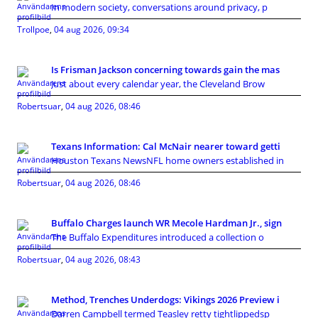
In modern society, conversations around privacy, p
Trollpoe
,
04 aug 2026, 09:34
Is Frisman Jackson concerning towards gain the mas
Just about every calendar year, the Cleveland Brow
Robertsuar
,
04 aug 2026, 08:46
Texans Information: Cal McNair nearer toward getti
Houston Texans NewsNFL home owners established in
Robertsuar
,
04 aug 2026, 08:46
Buffalo Charges launch WR Mecole Hardman Jr., sign
The Buffalo Expenditures introduced a collection o
Robertsuar
,
04 aug 2026, 08:43
Method, Trenches Underdogs: Vikings 2026 Preview i
Darren Campbell termed Teasley retty tightlippedsp