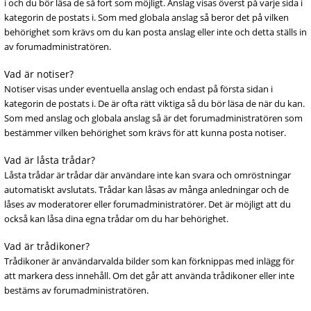
i och du bör läsa de så fort som möjligt. Anslag visas överst på varje sida i
kategorin de postats i. Som med globala anslag så beror det på vilken
behörighet som krävs om du kan posta anslag eller inte och detta ställs in
av forumadministratören.
Vad är notiser?
Notiser visas under eventuella anslag och endast på första sidan i
kategorin de postats i. De är ofta rätt viktiga så du bör läsa de när du kan.
Som med anslag och globala anslag så är det forumadministratören som
bestämmer vilken behörighet som krävs för att kunna posta notiser.
Vad är låsta trådar?
Låsta trådar är trådar där användare inte kan svara och omröstningar
automatiskt avslutats. Trådar kan låsas av många anledningar och de
låses av moderatorer eller forumadministratörer. Det är möjligt att du
också kan låsa dina egna trådar om du har behörighet.
Vad är trådikoner?
Trådikoner är användarvalda bilder som kan förknippas med inlägg för
att markera dess innehåll. Om det går att använda trådikoner eller inte
bestäms av forumadministratören.