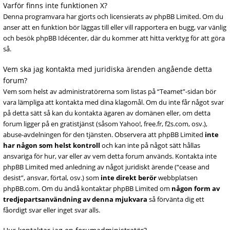
Varför finns inte funktionen X?
Denna programvara har gjorts och licensierats av phpBB Limited. Om du
anser att en funktion bör läggas till eller vill rapportera en bugg, var vänlig
och besök phpBB Idécenter, där du kommer att hitta verktyg för att göra
så.
Vem ska jag kontakta med juridiska ärenden angående detta
forum?
Vem som helst av administratörerna som listas på “Teamet”-sidan bör
vara lämpliga att kontakta med dina klagomål. Om du inte får något svar
på detta sätt så kan du kontakta ägaren av domänen eller, om detta
forum ligger på en gratistjänst (såsom Yahoo!, free.fr, f2s.com, osv.),
abuse-avdelningen för den tjänsten. Observera att phpBB Limited
inte
har någon som helst kontroll
och kan inte på något sätt hållas
ansvariga för hur, var eller av vem detta forum används. Kontakta inte
phpBB Limited med anledning av något juridiskt ärende (“cease and
desist”, ansvar, förtal, osv.) som
inte direkt berör
webbplatsen
phpBB.com. Om du ändå kontaktar phpBB Limited om
någon form av
tredjepartsanvändning av denna mjukvara
så förvänta dig ett
fåordigt svar eller inget svar alls.