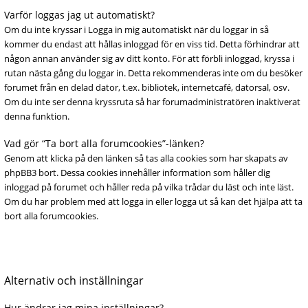
Varför loggas jag ut automatiskt?
Om du inte kryssar i Logga in mig automatiskt när du loggar in så
kommer du endast att hållas inloggad för en viss tid. Detta förhindrar att
någon annan använder sig av ditt konto. För att förbli inloggad, kryssa i
rutan nästa gång du loggar in. Detta rekommenderas inte om du besöker
forumet från en delad dator, t.ex. bibliotek, internetcafé, datorsal, osv.
Om du inte ser denna kryssruta så har forumadministratören inaktiverat
denna funktion.
Vad gör “Ta bort alla forumcookies”-länken?
Genom att klicka på den länken så tas alla cookies som har skapats av
phpBB3 bort. Dessa cookies innehåller information som håller dig
inloggad på forumet och håller reda på vilka trådar du läst och inte läst.
Om du har problem med att logga in eller logga ut så kan det hjälpa att ta
bort alla forumcookies.
Alternativ och inställningar
Hur ändrar jag mina inställningar?