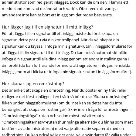
administratör som redigerat inlägget. Dock kan de om de vill lämna ett
meddelande om vad de ändrat och varför. Observera att vanliga
användare inte kan ta bort ett inlägg om det redan besvarats.
Hur lägger jag till en signatur till mitt inlägg?
För att lägga till en signatur till ett inlägg måste du först skapa en
signatur, detta gör du via din kontrollpanel. När du väl skapat din
signatur kan du kryssa i Infoga min signatur-rutan i inläggsformuläret för
att lägga till din signatur till ditt inlägg. Du kan också automatiskt alltid
infoga din signatur till alla dina inlägg genom att ändra inställningarna i
din profil (du kan fortfarande förhindra att signaturen infogas i enskilda
inlägg genom att klicka ur Infoga min signatur-rutan i inläggsformuläret).
Hur skapar jag en omröstning?
Det är enkelt att skapa en omröstning. När du postar en ny tråd (eller
redigerar det första inlägget i en tråd) så bör du se “Skapa omröstning”-
fliken under inläggsformuläret (om du inte kan se detta har du inte
behörighet att skapa omröstningar). Skriv in en fråga för omröstningen i
“Omröstningsfråga”-rutan och sedan minst två alternativ i
“Omröstningsalternativ”-rutan (hur många alternativ du får ha som mest
bestäms av administratören) med varje alternativ separerat med en
radbrytning. Du kan också välja det antal val användaren får välja under