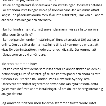
Om du är registrerad så sparas alla dina inställningar i forumets databas.
För att ändra inställningar, klicka på Kontrollpanel-länken (finns oftast
längst upp på forumsidorna men så är inte alltid fallet). Här kan du ändra
alla dina inställningar och alternativ.
Hur förhindrar jag att mitt användarnamn visas i listorna över
vilka som är online?
I kontrollpanelen under “Inställningar” finns alternativet Dölj att jag är
online. Om du sätter denna inställning till Ja så kommer du endast att
visas för administratörer, moderatorer och dig själv. Du kommer att
räknas som en dold användare.
Tiderna stämmer inte!
Det kan vara så att tiderna som visas är för en annan tidszon än den du
befinner dig i. Om så är fallet, gå till din kontrollpanel och ändra till rätt
tidszon, t.ex. Stockholm, London, Paris, New York, Sydney, osv.
Observera att endast registrerade användare kan byta tidszon, detta
gäller även de flesta andra inställningar. Så om du inte har registrerat dig
än, gör det nu!
Jag ändrade tidszon men tiderna stämmer fortfarande inte!