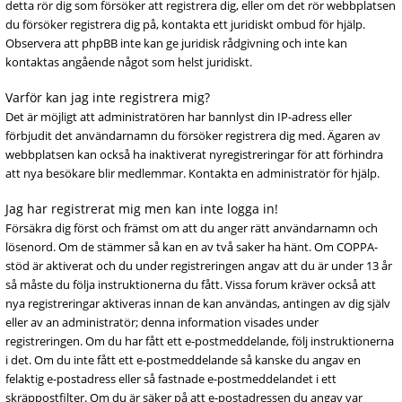
detta rör dig som försöker att registrera dig, eller om det rör webbplatsen
du försöker registrera dig på, kontakta ett juridiskt ombud för hjälp.
Observera att phpBB inte kan ge juridisk rådgivning och inte kan
kontaktas angående något som helst juridiskt.
Varför kan jag inte registrera mig?
Det är möjligt att administratören har bannlyst din IP-adress eller
förbjudit det användarnamn du försöker registrera dig med. Ägaren av
webbplatsen kan också ha inaktiverat nyregistreringar för att förhindra
att nya besökare blir medlemmar. Kontakta en administratör för hjälp.
Jag har registrerat mig men kan inte logga in!
Försäkra dig först och främst om att du anger rätt användarnamn och
lösenord. Om de stämmer så kan en av två saker ha hänt. Om COPPA-
stöd är aktiverat och du under registreringen angav att du är under 13 år
så måste du följa instruktionerna du fått. Vissa forum kräver också att
nya registreringar aktiveras innan de kan användas, antingen av dig själv
eller av an administratör; denna information visades under
registreringen. Om du har fått ett e-postmeddelande, följ instruktionerna
i det. Om du inte fått ett e-postmeddelande så kanske du angav en
felaktig e-postadress eller så fastnade e-postmeddelandet i ett
skräppostfilter. Om du är säker på att e-postadressen du angav var