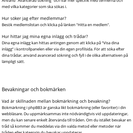
Använd “Avancerad sökning” och var mer specifik med termerna och
med vilka kategorier som ska sökas i.
Hur söker jag efter medlemmar?
Besök medlemslistan och klicka på länken "Hitta en medlem".
Hur hittar jag mina egna inlägg och trådar?
Dina egna inlägg kan hittas antingen genom att klicka på “Visa dina
inlägg” i kontrollpanelen eller via din egen profilsida. För att söka efter
dina trådar, använd avancerad sökning och fyll i de olika alternativen på
lämpligt sätt.
Bevakningar och bokmärken
Vad är skillnaden mellan bokmärkning och bevakning?
Bokmärkning i phpBB3 är ganska likt bokmärkning (eller favoriter) i din
webbläsare. Du uppmärksammas inte nödvändigtvis vid uppdateringar,
men du kan senare enkelt återvända till tråden. Om du istället bevakar en
tråd så kommer du meddelas via din valda metod eller metoder när
tråden eller kategorin du bevakar uppdateras.