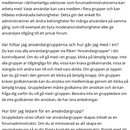
medlemmar i lätthanterliga sektioner som forumadministratörerna kan
arbeta med. Varje användar kan vara medlem i flera grupper och kan
tilldelas individuella behörigheter. Detta gör det enkelt för
administratörer att ändra behörigheter för många användare på samma
gång, som till exempel att byta moderationsbehörigheter eller ge
användare tillgång till ett privat forum.
Var hittar jag användargrupperna och hur går jag med i en?
Du kan visa alla användargrupper via fliken “Användargrupper” i din
kontrollpanel. Om du vill gå med i en grupp, klicka på lämplig knapp. Inte
alla grupper är tillgängliga för alla, vissa kan kräva godkännande, vissa är
stängda och andra kan till och med vara dolda. Om gruppen är öppen
kan du gå med i den genom att klicka på lämplig knapp. Om gruppen
kräver godkännande kan du ansöka om medlemskap genom att klicka på
lämplig knapp. Gruppledaren måste godkänna din ansökan och de kan
fråga dig varför du vill gå med i gruppen. Besvära inte en gruppledare om
de inte godkänner din ansökan, de har sina anledningar.
Hur blir jag ledare för en användargrupp?
Gruppledare utses oftast när användargrupper skapas initialt av en
forumadministratör. Om du är intresserad av att skapa en
användargrupp så är din första kontakt en administratör, försök med att