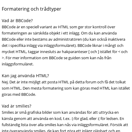
Formatering och trådtyper
Vad är BBCode?
BBCode är en speciell variant av HTML som ger stor kontroll över
formateringen av särskilda objekt i ett inlägg. Om du kan använda
BBCode eller inte bestäms av administratören (du kan också inaktivera
det i specifika inlägg via inläggsformuläret). BBCode liknar i mångt och
mycket HTML, taggar innesluts av hakparanteser [ och ] istället för < och
>. För mer information om BBCode se guiden som kan nås från
inläggsformuläret.
Kan jag använda HTML?
Nej. Det är inte möjligt att posta HTML på detta forum och få det tolkat
som HTML. Den mesta formatering som kan göras med HTML kan istället
göras med BBCode.
Vad är smilies?
Smilies är små grafiska bilder som kan användas för att uttrycka en
känsla genom att använda en kod, t.ex. :) för glad, eller :( för ledsen. En
fullständig lista över alla smilies kan nås via inläggsformuläret. Försök att
inte överanvända smilies, de kan fort göra ett inlägg oläsbart och en