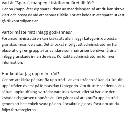
Vad är “Spara”-knappen i trådformuläret till för?
Denna knapp låter dig spara utkast av meddelanden så att du kan skriva
klart och posta de vid ett senare tillfälle. För att ladda in ett sparat utkast,
gå till kontrollpanelen.
Varför måste mitt inlägg godkännas?
Forumadministratören kan kräva att alla inlägg i kategorin du postar i
granskas innan de visas. Det är också möjligt att administratören har
placerat dig i en grupp av användare som han anser behöver få sina
inlägg granskade innan de visas. Kontakta administratören för mer
information.
Hur knuffar jag upp min tråd?
Genom att klicka på “Knuffa upp tråd”-länken i tråden så kan du "knuffa
upp" tråden överst på förstasidan i kategorin. Om du inte ser denna länk
så kan uppknuffning av trådar vara inaktiverat, eller så har inte den
krävda tidsgränsen uppnåts än. Det går också att knuffa upp en tråd
genom att helt enkelt svara på den. Försäkra dig dock först om att du
följer forumreglerna.