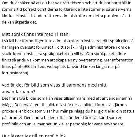
Om du är säker på att du har valt rätt tidszon och att du har har ställt in
sommartid korrekt och tiderna fortfarande inte stämmer så är serverns
klocka felinställd. Underrätta en administratör om detta problem så att
de kan åtgärda det.
Mitt språk finns inte med i listan!
I så fall har förmodligen inte administratören installerat ditt språk eller så
har ingen översatt forumet till ditt språk. Fråga administratören om de
skulle kunna installera språkpaketet du vill ha. Om språkpaketet inte
finns så är du välkommen att skapa en ny översättning. Mer information
finns på phpBB Limiteds webbplats (använd länken längst ner på
forumsidorna).
Vad är det för bild som visas tillsammans med mitt
användarnamn?
Det finns två bilder som kan visas tillsammans med ett användarnamn i
inlägg. Den ena är en titelbild, oftast är dessa bilder i form av stjärnor,
prickar eller block som visar hur många inlägg du har gjort eller din status
på forumet. Den andra bilden, oftast är den större, är känd som en
profilbild och är i allmänhet unik eller personlig för varje användare.
Hur lägger jag till en profilbild?