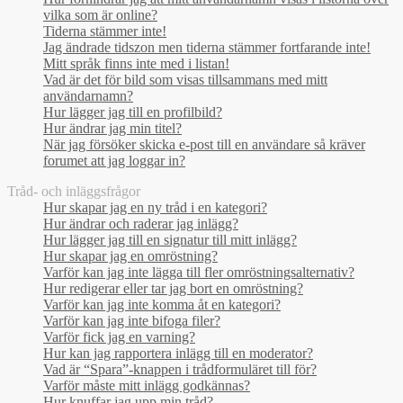
vilka som är online?
Tiderna stämmer inte!
Jag ändrade tidszon men tiderna stämmer fortfarande inte!
Mitt språk finns inte med i listan!
Vad är det för bild som visas tillsammans med mitt
användarnamn?
Hur lägger jag till en profilbild?
Hur ändrar jag min titel?
När jag försöker skicka e-post till en användare så kräver
forumet att jag loggar in?
Tråd- och inläggsfrågor
Hur skapar jag en ny tråd i en kategori?
Hur ändrar och raderar jag inlägg?
Hur lägger jag till en signatur till mitt inlägg?
Hur skapar jag en omröstning?
Varför kan jag inte lägga till fler omröstningsalternativ?
Hur redigerar eller tar jag bort en omröstning?
Varför kan jag inte komma åt en kategori?
Varför kan jag inte bifoga filer?
Varför fick jag en varning?
Hur kan jag rapportera inlägg till en moderator?
Vad är “Spara”-knappen i trådformuläret till för?
Varför måste mitt inlägg godkännas?
Hur knuffar jag upp min tråd?