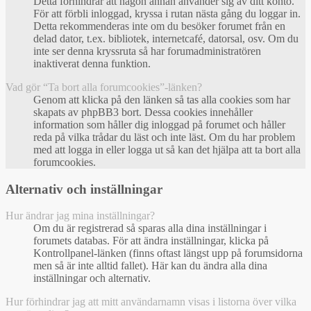
Detta förhindrar att någon annan använder sig av ditt konto.
För att förbli inloggad, kryssa i rutan nästa gång du loggar in.
Detta rekommenderas inte om du besöker forumet från en
delad dator, t.ex. bibliotek, internetcafé, datorsal, osv. Om du
inte ser denna kryssruta så har forumadministratören
inaktiverat denna funktion.
Vad gör “Ta bort alla forumcookies”-länken?
Genom att klicka på den länken så tas alla cookies som har
skapats av phpBB3 bort. Dessa cookies innehåller
information som håller dig inloggad på forumet och håller
reda på vilka trådar du läst och inte läst. Om du har problem
med att logga in eller logga ut så kan det hjälpa att ta bort alla
forumcookies.
Alternativ och inställningar
Hur ändrar jag mina inställningar?
Om du är registrerad så sparas alla dina inställningar i
forumets databas. För att ändra inställningar, klicka på
Kontrollpanel-länken (finns oftast längst upp på forumsidorna
men så är inte alltid fallet). Här kan du ändra alla dina
inställningar och alternativ.
Hur förhindrar jag att mitt användarnamn visas i listorna över vilka