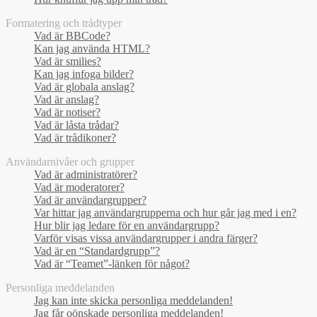
Formatering och trådtyper
Vad är BBCode?
Kan jag använda HTML?
Vad är smilies?
Kan jag infoga bilder?
Vad är globala anslag?
Vad är anslag?
Vad är notiser?
Vad är låsta trådar?
Vad är trådikoner?
Användarnivåer och grupper
Vad är administratörer?
Vad är moderatorer?
Vad är användargrupper?
Var hittar jag användargrupperna och hur går jag med i en?
Hur blir jag ledare för en användargrupp?
Varför visas vissa användargrupper i andra färger?
Vad är en “Standardgrupp”?
Vad är “Teamet”-länken för något?
Personliga meddelanden
Jag kan inte skicka personliga meddelanden!
Jag får oönskade personliga meddelanden!