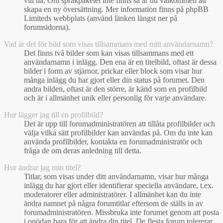
vill ha. Om språkpaketet inte finns så är du välkommen att
skapa en ny översättning. Mer information finns på phpBB
Limiteds webbplats (använd länken längst ner på
forumsidorna).
Vad är det för bild som visas tillsammans med mitt användarnamn?
Det finns två bilder som kan visas tillsammans med ett
användarnamn i inlägg. Den ena är en titelbild, oftast är dessa
bilder i form av stjärnor, prickar eller block som visar hur
många inlägg du har gjort eller din status på forumet. Den
andra bilden, oftast är den större, är känd som en profilbild
och är i allmänhet unik eller personlig för varje användare.
Hur lägger jag till en profilbild?
Det är upp till forumadministratören att tillåta profilbilder och
välja vilka sätt profilbilder kan användas på. Om du inte kan
använda profilbilder, kontakta en forumadministratör och
fråga de om deras anledning till detta.
Hur ändrar jag min titel?
Titlar, som visas under ditt användarnamn, visar hur många
inlägg du har gjort eller identifierar speciella användare, t.ex.
moderatorer eller administratörer. I allmänhet kan du inte
ändra namnet på några forumtitlar eftersom de ställs in av
forumadministratören. Missbruka inte forumet genom att posta
i onödan bara för att ändra din titel. De flesta forum tolererar