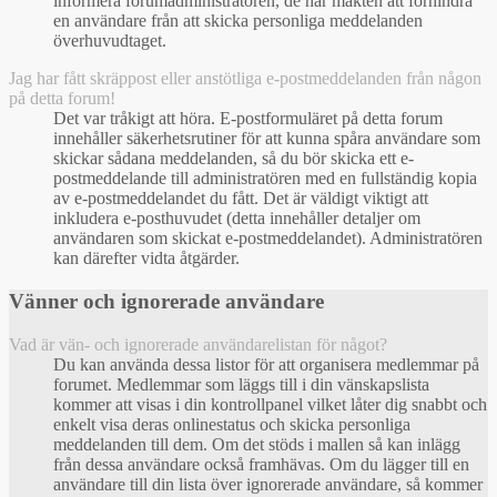
informera forumadministratören, de har makten att förhindra
en användare från att skicka personliga meddelanden
överhuvudtaget.
Jag har fått skräppost eller anstötliga e-postmeddelanden från någon
på detta forum!
Det var tråkigt att höra. E-postformuläret på detta forum
innehåller säkerhetsrutiner för att kunna spåra användare som
skickar sådana meddelanden, så du bör skicka ett e-
postmeddelande till administratören med en fullständig kopia
av e-postmeddelandet du fått. Det är väldigt viktigt att
inkludera e-posthuvudet (detta innehåller detaljer om
användaren som skickat e-postmeddelandet). Administratören
kan därefter vidta åtgärder.
Vänner och ignorerade användare
Vad är vän- och ignorerade användarelistan för något?
Du kan använda dessa listor för att organisera medlemmar på
forumet. Medlemmar som läggs till i din vänskapslista
kommer att visas i din kontrollpanel vilket låter dig snabbt och
enkelt visa deras onlinestatus och skicka personliga
meddelanden till dem. Om det stöds i mallen så kan inlägg
från dessa användare också framhävas. Om du lägger till en
användare till din lista över ignorerade användare, så kommer