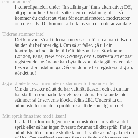
som är online?
I kontrollpanelen under “Inställningar” finns alternativet Dölj
att jag är online. Om du sätter denna inställning till Ja så
kommer du endast att visas för administratörer, moderatorer
och dig själv. Du kommer att räknas som en dold användare.
Tiderna stämmer inte!
Det kan vara så att tiderna som visas är för en annan tidszon
än den du befinner dig i. Om så är fallet, gå till din
kontrollpanel och ändra till rätt tidszon, t.ex. Stockholm,
London, Paris, New York, Sydney, osv. Observera att endast
registrerade användare kan byta tidszon, detta gäller även de
flesta andra inställningar. Så om du inte har registrerat dig än,
gör det nu!
Jag ändrade tidszon men tiderna stämmer fortfarande inte!
Om du är säker på att du har valt rätt tidszon och att du har
har ställt in sommartid korrekt och tiderna fortfarande inte
stämmer så är serverns klocka felinställd. Underrätta en
administratör om detta problem så att de kan åtgärda det.
Mitt språk finns inte med i listan!
I så fall har förmodligen inte administratören installerat ditt
språk eller så har ingen översatt forumet till ditt språk. Fråga
administratören om de skulle kunna installera språkpaketet du