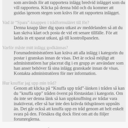
som används för att rapportera inlägg bredvid inlägget som du
vill rapportera. Klicka på denna bild och du kommer att
guidas igenom stegen som krävs för att rapportera inlägget.
Vad är “Spara”-knappen i trådformuläret till för?
Denna knapp låter dig spara utkast av meddelanden så att du
kan skriva klart och posta de vid ett senare tillfälle. För att
ladda in ett sparat utkast, gå till kontrollpanelen.
Varför måste mitt inlägg godkännas?
Forumadministratören kan kräva att alla inlägg i kategorin du
postar i granskas innan de visas. Det är också möjligt att
administratören har placerat dig i en grupp av användare som
han anser behöver få sina inlägg granskade innan de visas.
Kontakta administratören för mer information.
Hur knuffar jag upp min tråd?
Genom att klicka på “Knuffa upp tråd”-länken i tråden så kan
du "knuffa upp" tråden överst på förstasidan i kategorin. Om
du inte ser denna länk så kan uppknuffning av trådar vara
inaktiverat, eller så har inte den krävda tidsgränsen uppnåts
än. Det går också att knuffa upp en tråd genom att helt enkelt
svara på den. Försäkra dig dock först om att du följer
forumreglerna.