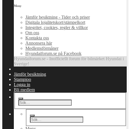
Meny
Jämför besiktning - Tider och priser
Digitala lojalitetskort/stämpelkort
Integritet, cookies, regler & villkor
Om oss
Kontakta oss
Annonsera här
Medlemsförmåner
Hyundaiforum.se på Facebook
Hyundaiforum.se - Inofficiellt forum för bilmärket Hyundai i
Sverige!
Jämför besiktning
Stampioo
Logga in
Bli medlem
Meny