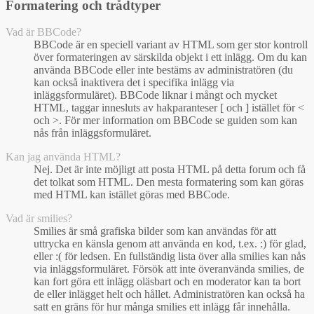
Formatering och trådtyper
Vad är BBCode?
BBCode är en speciell variant av HTML som ger stor kontroll
över formateringen av särskilda objekt i ett inlägg. Om du kan
använda BBCode eller inte bestäms av administratören (du
kan också inaktivera det i specifika inlägg via
inläggsformuläret). BBCode liknar i mångt och mycket
HTML, taggar innesluts av hakparanteser [ och ] istället för <
och >. För mer information om BBCode se guiden som kan
nås från inläggsformuläret.
Kan jag använda HTML?
Nej. Det är inte möjligt att posta HTML på detta forum och få
det tolkat som HTML. Den mesta formatering som kan göras
med HTML kan istället göras med BBCode.
Vad är smilies?
Smilies är små grafiska bilder som kan användas för att
uttrycka en känsla genom att använda en kod, t.ex. :) för glad,
eller :( för ledsen. En fullständig lista över alla smilies kan nås
via inläggsformuläret. Försök att inte överanvända smilies, de
kan fort göra ett inlägg oläsbart och en moderator kan ta bort
de eller inlägget helt och hållet. Administratören kan också ha
satt en gräns för hur många smilies ett inlägg får innehålla.