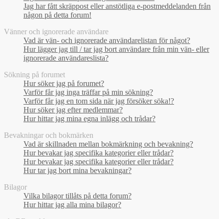
Jag har fått skräppost eller anstötliga e-postmeddelanden från
någon på detta forum!
Vänner och ignorerade användare
Vad är vän- och ignorerade användarelistan för något?
Hur lägger jag till / tar jag bort användare från min vän- eller
ignorerade användareslista?
Sökning på forumet
Hur söker jag på forumet?
Varför får jag inga träffar på min sökning?
Varför får jag en tom sida när jag försöker söka!?
Hur söker jag efter medlemmar?
Hur hittar jag mina egna inlägg och trådar?
Bevakningar och bokmärken
Vad är skillnaden mellan bokmärkning och bevakning?
Hur bevakar jag specifika kategorier eller trådar?
Hur bevakar jag specifika kategorier eller trådar?
Hur tar jag bort mina bevakningar?
Bilagor
Vilka bilagor tillåts på detta forum?
Hur hittar jag alla mina bilagor?