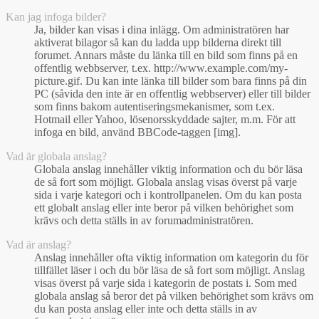
Kan jag infoga bilder?
Ja, bilder kan visas i dina inlägg. Om administratören har
aktiverat bilagor så kan du ladda upp bilderna direkt till
forumet. Annars måste du länka till en bild som finns på en
offentlig webbserver, t.ex. http://www.example.com/my-
picture.gif. Du kan inte länka till bilder som bara finns på din
PC (såvida den inte är en offentlig webbserver) eller till bilder
som finns bakom autentiseringsmekanismer, som t.ex.
Hotmail eller Yahoo, lösenorsskyddade sajter, m.m. För att
infoga en bild, använd BBCode-taggen [img].
Vad är globala anslag?
Globala anslag innehåller viktig information och du bör läsa
de så fort som möjligt. Globala anslag visas överst på varje
sida i varje kategori och i kontrollpanelen. Om du kan posta
ett globalt anslag eller inte beror på vilken behörighet som
krävs och detta ställs in av forumadministratören.
Vad är anslag?
Anslag innehåller ofta viktig information om kategorin du för
tillfället läser i och du bör läsa de så fort som möjligt. Anslag
visas överst på varje sida i kategorin de postats i. Som med
globala anslag så beror det på vilken behörighet som krävs om
du kan posta anslag eller inte och detta ställs in av