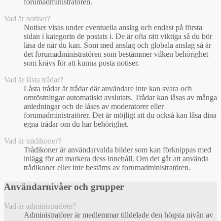
forumadministratören.
Vad är notiser?
Notiser visas under eventuella anslag och endast på första
sidan i kategorin de postats i. De är ofta rätt viktiga så du bör
läsa de när du kan. Som med anslag och globala anslag så är
det forumadministratören som bestämmer vilken behörighet
som krävs för att kunna posta notiser.
Vad är låsta trådar?
Låsta trådar är trådar där användare inte kan svara och
omröstningar automatiskt avslutats. Trådar kan låsas av många
anledningar och de låses av moderatorer eller
forumadministratörer. Det är möjligt att du också kan låsa dina
egna trådar om du har behörighet.
Vad är trådikoner?
Trådikoner är användarvalda bilder som kan förknippas med
inlägg för att markera dess innehåll. Om det går att använda
trådikoner eller inte bestäms av forumadministratören.
Användarnivåer och grupper
Vad är administratörer?
Administratörer är medlemmar tilldelade den högsta nivån av