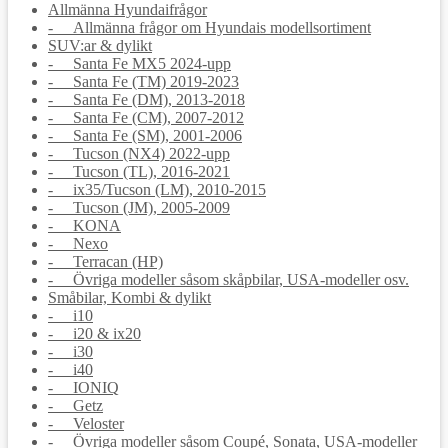
Allmänna Hyundaifrågor
- Allmänna frågor om Hyundais modellsortiment
SUV:ar & dylikt
- Santa Fe MX5 2024-upp
- Santa Fe (TM) 2019-2023
- Santa Fe (DM), 2013-2018
- Santa Fe (CM), 2007-2012
- Santa Fe (SM), 2001-2006
- Tucson (NX4) 2022-upp
- Tucson (TL), 2016-2021
- ix35/Tucson (LM), 2010-2015
- Tucson (JM), 2005-2009
- KONA
- Nexo
- Terracan (HP)
- Övriga modeller såsom skåpbilar, USA-modeller osv.
Småbilar, Kombi & dylikt
- i10
- i20 & ix20
- i30
- i40
- IONIQ
- Getz
- Veloster
- Övriga modeller såsom Coupé, Sonata, USA-modeller