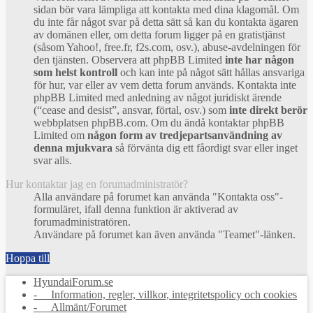
sidan bör vara lämpliga att kontakta med dina klagomål. Om
du inte får något svar på detta sätt så kan du kontakta ägaren
av domänen eller, om detta forum ligger på en gratistjänst
(såsom Yahoo!, free.fr, f2s.com, osv.), abuse-avdelningen för
den tjänsten. Observera att phpBB Limited
inte har någon
som helst kontroll
och kan inte på något sätt hållas ansvariga
för hur, var eller av vem detta forum används. Kontakta inte
phpBB Limited med anledning av något juridiskt ärende
(“cease and desist”, ansvar, förtal, osv.) som
inte direkt berör
webbplatsen phpBB.com. Om du ändå kontaktar phpBB
Limited om
någon form av tredjepartsanvändning av
denna mjukvara
så förvänta dig ett fåordigt svar eller inget
svar alls.
Hur kontaktar jag en forumadministratör?
Alla användare på forumet kan använda "Kontakta oss"-
formuläret, ifall denna funktion är aktiverad av
forumadministratören.
Användare på forumet kan även använda "Teamet"-länken.
Hoppa till
HyundaiForum.se
- Information, regler, villkor, integritetspolicy och cookies
- Allmänt/Forumet