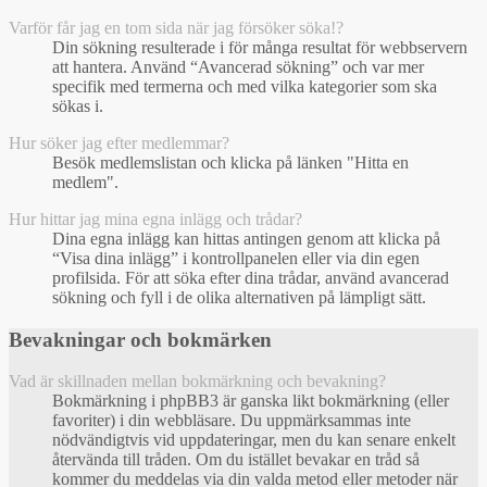
Varför får jag en tom sida när jag försöker söka!?
Din sökning resulterade i för många resultat för webbservern
att hantera. Använd “Avancerad sökning” och var mer
specifik med termerna och med vilka kategorier som ska
sökas i.
Hur söker jag efter medlemmar?
Besök medlemslistan och klicka på länken "Hitta en
medlem".
Hur hittar jag mina egna inlägg och trådar?
Dina egna inlägg kan hittas antingen genom att klicka på
“Visa dina inlägg” i kontrollpanelen eller via din egen
profilsida. För att söka efter dina trådar, använd avancerad
sökning och fyll i de olika alternativen på lämpligt sätt.
Bevakningar och bokmärken
Vad är skillnaden mellan bokmärkning och bevakning?
Bokmärkning i phpBB3 är ganska likt bokmärkning (eller
favoriter) i din webbläsare. Du uppmärksammas inte
nödvändigtvis vid uppdateringar, men du kan senare enkelt
återvända till tråden. Om du istället bevakar en tråd så
kommer du meddelas via din valda metod eller metoder när