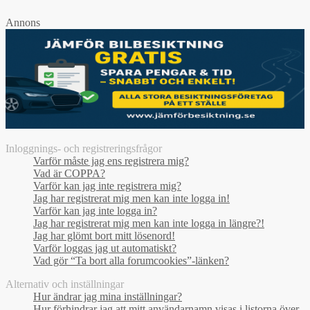
Annons
Inloggnings- och registreringsfrågor
Varför måste jag ens registrera mig?
Vad är COPPA?
Varför kan jag inte registrera mig?
Jag har registrerat mig men kan inte logga in!
Varför kan jag inte logga in?
Jag har registrerat mig men kan inte logga in längre?!
Jag har glömt bort mitt lösenord!
Varför loggas jag ut automatiskt?
Vad gör “Ta bort alla forumcookies”-länken?
Alternativ och inställningar
Hur ändrar jag mina inställningar?
Hur förhindrar jag att mitt användarnamn visas i listorna över