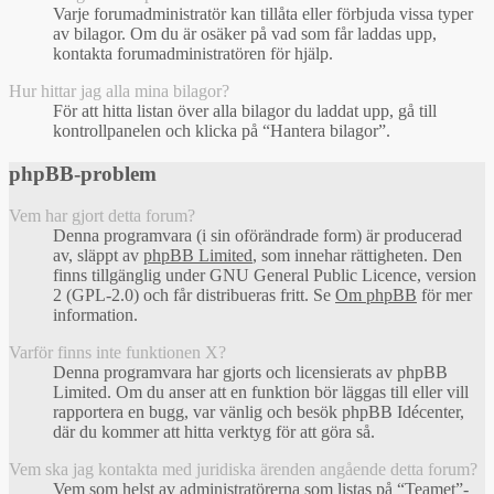
Varje forumadministratör kan tillåta eller förbjuda vissa typer
av bilagor. Om du är osäker på vad som får laddas upp,
kontakta forumadministratören för hjälp.
Hur hittar jag alla mina bilagor?
För att hitta listan över alla bilagor du laddat upp, gå till
kontrollpanelen och klicka på “Hantera bilagor”.
phpBB-problem
Vem har gjort detta forum?
Denna programvara (i sin oförändrade form) är producerad
av, släppt av
phpBB Limited
, som innehar rättigheten. Den
finns tillgänglig under GNU General Public Licence, version
2 (GPL-2.0) och får distribueras fritt. Se
Om phpBB
för mer
information.
Varför finns inte funktionen X?
Denna programvara har gjorts och licensierats av phpBB
Limited. Om du anser att en funktion bör läggas till eller vill
rapportera en bugg, var vänlig och besök phpBB Idécenter,
där du kommer att hitta verktyg för att göra så.
Vem ska jag kontakta med juridiska ärenden angående detta forum?
Vem som helst av administratörerna som listas på “Teamet”-