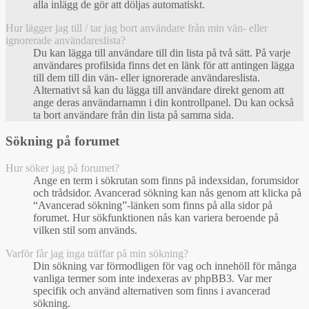
alla inlägg de gör att döljas automatiskt.
Hur lägger jag till / tar jag bort användare från min vän- eller
ignorerade användareslista?
Du kan lägga till användare till din lista på två sätt. På varje
användares profilsida finns det en länk för att antingen lägga
till dem till din vän- eller ignorerade användareslista.
Alternativt så kan du lägga till användare direkt genom att
ange deras användarnamn i din kontrollpanel. Du kan också
ta bort användare från din lista på samma sida.
Sökning på forumet
Hur söker jag på forumet?
Ange en term i sökrutan som finns på indexsidan, forumsidor
och trådsidor. Avancerad sökning kan nås genom att klicka på
“Avancerad sökning”-länken som finns på alla sidor på
forumet. Hur sökfunktionen nås kan variera beroende på
vilken stil som används.
Varför får jag inga träffar på min sökning?
Din sökning var förmodligen för vag och innehöll för många
vanliga termer som inte indexeras av phpBB3. Var mer
specifik och använd alternativen som finns i avancerad
sökning.