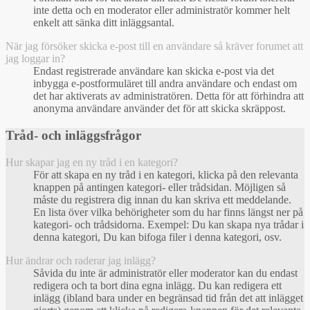
inte detta och en moderator eller administratör kommer helt
enkelt att sänka ditt inläggsantal.
När jag försöker skicka e-post till en användare så kräver forumet att
jag loggar in?
Endast registrerade användare kan skicka e-post via det
inbygga e-postformuläret till andra användare och endast om
det har aktiverats av administratören. Detta för att förhindra att
anonyma användare använder det för att skicka skräppost.
Tråd- och inläggsfrågor
Hur skapar jag en ny tråd i en kategori?
För att skapa en ny tråd i en kategori, klicka på den relevanta
knappen på antingen kategori- eller trådsidan. Möjligen så
måste du registrera dig innan du kan skriva ett meddelande.
En lista över vilka behörigheter som du har finns längst ner på
kategori- och trådsidorna. Exempel: Du kan skapa nya trådar i
denna kategori, Du kan bifoga filer i denna kategori, osv.
Hur ändrar och raderar jag inlägg?
Såvida du inte är administratör eller moderator kan du endast
redigera och ta bort dina egna inlägg. Du kan redigera ett
inlägg (ibland bara under en begränsad tid från det att inlägget