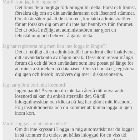
Varför kan jag inte logga in?
Det finns flera möjliga förklaringar till detta. Först och främst,
försäkra dig om att ditt användarnamn och lösenord stämmer.
Om du är säker på att de stämmer, kontakta administratören
för att försäkra dig om att du inte har bannlysts från forumet.
Det är också möjligt att administratören har gjort en
felinställning och behöver åtgärda detta.
Jag har registrerat mig men kan inte logga in längre?!
Det är möjligt att en administratör har raderat eller inaktiverat
ditt användarkonto av någon orsak. Dessutom rensar många
forum då och då bort användare som inte postat på länge för
att minska storleken på databasen. Om så har skett, registrera
dig igen och försök involvera dig mer i diskussionerna.
Jag har glömt bort mitt lösenord!
Ingen panik! Även om du inte kan återfå ditt nuvarande
lösenord så kan du enkelt återställa det. Gå till
inloggningssidan och klicka på Jag har glömt mitt lösenord.
Följ instruktionerna och du kommer att kunna logga in igen
inom kort.
Varför loggas jag ut automatiskt?
Om du inte kryssar i Logga in mig automatiskt när du loggar
in så kommer du endast att hållas inloggad för en viss tid.