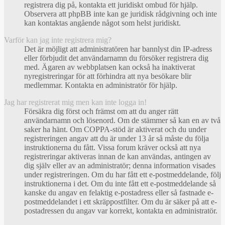
registrera dig på, kontakta ett juridiskt ombud för hjälp.
Observera att phpBB inte kan ge juridisk rådgivning och inte
kan kontaktas angående något som helst juridiskt.
Varför kan jag inte registrera mig?
Det är möjligt att administratören har bannlyst din IP-adress
eller förbjudit det användarnamn du försöker registrera dig
med. Ägaren av webbplatsen kan också ha inaktiverat
nyregistreringar för att förhindra att nya besökare blir
medlemmar. Kontakta en administratör för hjälp.
Jag har registrerat mig men kan inte logga in!
Försäkra dig först och främst om att du anger rätt
användarnamn och lösenord. Om de stämmer så kan en av två
saker ha hänt. Om COPPA-stöd är aktiverat och du under
registreringen angav att du är under 13 år så måste du följa
instruktionerna du fått. Vissa forum kräver också att nya
registreringar aktiveras innan de kan användas, antingen av
dig själv eller av an administratör; denna information visades
under registreringen. Om du har fått ett e-postmeddelande, följ
instruktionerna i det. Om du inte fått ett e-postmeddelande så
kanske du angav en felaktig e-postadress eller så fastnade e-
postmeddelandet i ett skräppostfilter. Om du är säker på att e-
postadressen du angav var korrekt, kontakta en administratör.