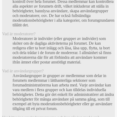
kontroll över hela forumet. Dessa medlemmar kan kontrollera
alla aspekter av forumets drift, vilket inkluderar att ställa in
behörigheter, bannlysa användare, skapa användargrupper
och moderatorer, osv. De har också fullständiga
moderationsbehörigheter i alla kategorier, om forumgrundaren
tillåtit det.
Vad är moderatorer?
Moderatorer är individer (eller grupper av individer) som
sköter om de dagliga aktiviteterna på forumet. De kan
redigera eller ta bort inlägg och låsa, låsa upp, flytta, ta bort
och dela trådar i de forum de modererar. I allmänhet så finns
moderatorerna där för att förhindra att användare kommer
ifrån ämnet eller postar anstötligt material.
Vad är användargrupper?
Användargrupper är grupper av medlemmar som delar in
forumets medlemmar i lätthanterliga sektioner som
forumadministratörerna kan arbeta med. Varje användar kan
vara medlem i flera grupper och kan tilldelas individuella
behörigheter. Detta gör det enkelt för administratörer att ändra
behörigheter för många användare på samma gång, som till
exempel att byta moderationsbehörigheter eller ge användare
tillgång till ett privat forum.