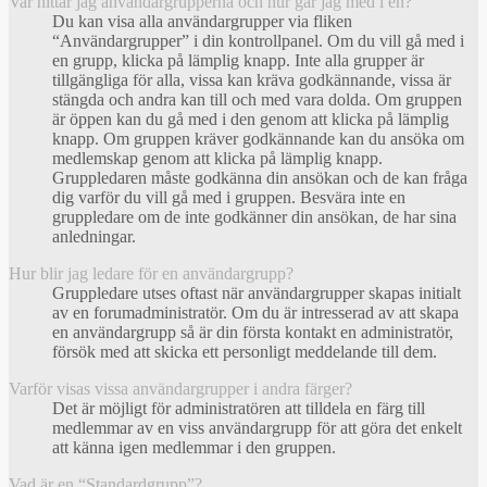
Var hittar jag användargrupperna och hur går jag med i en?
Du kan visa alla användargrupper via fliken
“Användargrupper” i din kontrollpanel. Om du vill gå med i
en grupp, klicka på lämplig knapp. Inte alla grupper är
tillgängliga för alla, vissa kan kräva godkännande, vissa är
stängda och andra kan till och med vara dolda. Om gruppen
är öppen kan du gå med i den genom att klicka på lämplig
knapp. Om gruppen kräver godkännande kan du ansöka om
medlemskap genom att klicka på lämplig knapp.
Gruppledaren måste godkänna din ansökan och de kan fråga
dig varför du vill gå med i gruppen. Besvära inte en
gruppledare om de inte godkänner din ansökan, de har sina
anledningar.
Hur blir jag ledare för en användargrupp?
Gruppledare utses oftast när användargrupper skapas initialt
av en forumadministratör. Om du är intresserad av att skapa
en användargrupp så är din första kontakt en administratör,
försök med att skicka ett personligt meddelande till dem.
Varför visas vissa användargrupper i andra färger?
Det är möjligt för administratören att tilldela en färg till
medlemmar av en viss användargrupp för att göra det enkelt
att känna igen medlemmar i den gruppen.
Vad är en “Standardgrupp”?