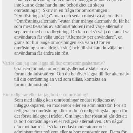
inte kan se detta har du inte behörighet att skapa
omröstningar). Skriv in en fråga för omröstningen i
“Omröstningsfråga”-rutan och sedan minst två alternativ i
“Omröstningsalternativ”-rutan (hur många alternativ du får ha
som mest bestäms av administratören) med varje alternativ
separerat med en radbrytning. Du kan också välja det antal val
användaren får välja under “Alternativ per användare”, en
gräns för hur länge omröstningen ska vara (0 för en
omröstning som aldrig tar slut) och till sist kan du välja om
användarna får ändra sin röst.
Varför kan jag inte lägga till fler omröstningsalternativ?
Gränsen för antal omröstningsalternativ ställs in av
forumadministratören. Om du behöver lägga till fler alternativ
till din omröstning än vad som tillåts, kontakta en
forumadministratör.
Hur redigerar eller tar jag bort en omröstning?
Som med inlägg kan omröstningar endast redigeras av
inläggsskaparen, en moderator eller en administratör. För att
redigera en omröstning klickar du på redigeringsknappen för
det första inlägget i tråden. Om ingen har röstat så går det att
ta bort omröstningen eller redigera alternativen. Om någon
däremot har röstat så kan endast moderatorer och
administratörer redigera eller ta bort omröstningen. Detta för