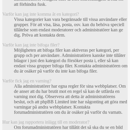
att förhindra fusk.
Varför kan jag inte komma åt en kategori?
Vissa kategorier kan vara begränsade till vissa användare eller
grupper. För att visa, läsa, posta, osv. kan du behöva speciell
tillåtelse som endast moderatorer och administratörer kan ge
dig. Pröva att kontakta dem.
Varför kan jag inte bifoga filer?
Möjligheten att bifoga filer kan aktiveras per kategori, per
grupp och per användare. Administratören kanske inte tillåter
bilagor i just den kategori du försöker posta i, eller så kan
endast vissa grupper bifoga filer. Kontakta administratören om
du är osäker på varför du inte kan bifoga filer.
Varför fick jag en varning?
Alla administratörer har egna regler för sina webbplatser. Om
de anser att du har brutit mot en regel så kan de utfärda en
varning mot dig. Observera att detta är administratörens
beslut, och att phpBB Limited inte har någonting att göra med
varningar på andra webbplatser. Kontakta
forumadministratören om du är osäker på varför du varnats.
Hur kan jag rapportera inlägg till en moderator?
Om forumadministratören har tillåtit det så ska du se en bild