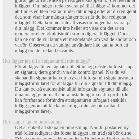
gjorts) genom att klicka på redigera-knappen för det relevanta
inlägget. Om någon redan svarat på ditt inlägg så kommer det
att finnas en liten textrad under ditt inlägg efter att du redigerat
det, som visar hur många gånger och när du har redigerat
inlägget. Detta kommer inte att visas om ingen har svarat på
ditt inlägg. Det kommer inte heller att visas om det är en
moderator eller administratör som redigerat inlägget. Dock
kan de om de vill lämna ett meddelande om vad de ändrat och
varför. Observera att vanliga användare inte kan ta bort ett
inlägg om det redan besvarats.
Hur lägger jag till en signatur till mitt inlägg?
För att lägga till en signatur till ett inlägg måste du först skapa
en signatur, detta gör du via din kontrollpanel. När du väl
skapat din signatur kan du kryssa i Infoga min signatur-rutan i
inläggsformuläret för att lägga till din signatur till ditt inlägg.
Du kan också automatiskt alltid infoga din signatur till alla
dina inlägg genom att ändra inställningarna i din profil (du
kan fortfarande förhindra att signaturen infogas i enskilda
inlägg genom att klicka ur Infoga min signatur-rutan i
inläggsformuläret).
Hur skapar jag en omröstning?
Det är enkelt att skapa en omröstning. När du postar en ny
tråd (eller redigerar det första inlägget i en tråd) så bör du se
“Skapa omröstning”-fliken under inläggsformuläret (om du