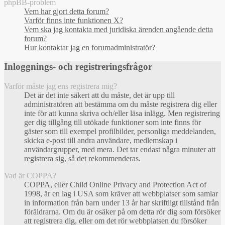
phpBB-problem
Vem har gjort detta forum?
Varför finns inte funktionen X?
Vem ska jag kontakta med juridiska ärenden angående detta
forum?
Hur kontaktar jag en forumadministratör?
Inloggnings- och registreringsfrågor
Varför måste jag ens registrera mig?
Det är det inte säkert att du måste, det är upp till
administratören att bestämma om du måste registrera dig eller
inte för att kunna skriva och/eller läsa inlägg. Men registrering
ger dig tillgång till utökade funktioner som inte finns för
gäster som till exempel profilbilder, personliga meddelanden,
skicka e-post till andra användare, medlemskap i
användargrupper, med mera. Det tar endast några minuter att
registrera sig, så det rekommenderas.
Vad är COPPA?
COPPA, eller Child Online Privacy and Protection Act of
1998, är en lag i USA som kräver att webbplatser som samlar
in information från barn under 13 år har skriftligt tillstånd från
föräldrarna. Om du är osäker på om detta rör dig som försöker
att registrera dig, eller om det rör webbplatsen du försöker