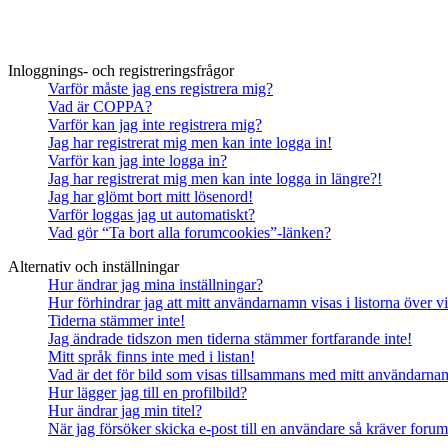
Inloggnings- och registreringsfrågor
Varför måste jag ens registrera mig?
Vad är COPPA?
Varför kan jag inte registrera mig?
Jag har registrerat mig men kan inte logga in!
Varför kan jag inte logga in?
Jag har registrerat mig men kan inte logga in längre?!
Jag har glömt bort mitt lösenord!
Varför loggas jag ut automatiskt?
Vad gör “Ta bort alla forumcookies”-länken?
Alternativ och inställningar
Hur ändrar jag mina inställningar?
Hur förhindrar jag att mitt användarnamn visas i listorna över v
Tiderna stämmer inte!
Jag ändrade tidszon men tiderna stämmer fortfarande inte!
Mitt språk finns inte med i listan!
Vad är det för bild som visas tillsammans med mitt användarn
Hur lägger jag till en profilbild?
Hur ändrar jag min titel?
När jag försöker skicka e-post till en användare så kräver forume