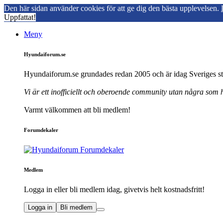
Den här sidan använder cookies för att ge dig den bästa upplevelsen.
Uppfattat!
Meny
Hyundaiforum.se
Hyundaiforum.se grundades redan 2005 och är idag Sveriges st
Vi är ett inofficiellt och oberoende community utan några som
Varmt välkommen att bli medlem!
Forumdekaler
Medlem
Logga in eller bli medlem idag, givetvis helt kostnadsfritt!
Logga in
Bli medlem