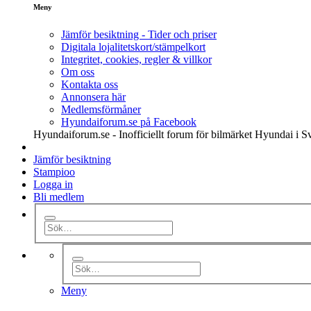
Meny
Jämför besiktning - Tider och priser
Digitala lojalitetskort/stämpelkort
Integritet, cookies, regler & villkor
Om oss
Kontakta oss
Annonsera här
Medlemsförmåner
Hyundaiforum.se på Facebook
Hyundaiforum.se - Inofficiellt forum för bilmärket Hyundai i S
Jämför besiktning
Stampioo
Logga in
Bli medlem
Meny