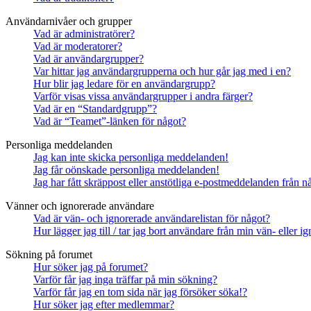
Användarnivåer och grupper
Vad är administratörer?
Vad är moderatorer?
Vad är användargrupper?
Var hittar jag användargrupperna och hur går jag med i en?
Hur blir jag ledare för en användargrupp?
Varför visas vissa användargrupper i andra färger?
Vad är en “Standardgrupp”?
Vad är “Teamet”-länken för något?
Personliga meddelanden
Jag kan inte skicka personliga meddelanden!
Jag får oönskade personliga meddelanden!
Jag har fått skräppost eller anstötliga e-postmeddelanden från 
Vänner och ignorerade användare
Vad är vän- och ignorerade användarelistan för något?
Hur lägger jag till / tar jag bort användare från min vän- eller 
Sökning på forumet
Hur söker jag på forumet?
Varför får jag inga träffar på min sökning?
Varför får jag en tom sida när jag försöker söka!?
Hur söker jag efter medlemmar?