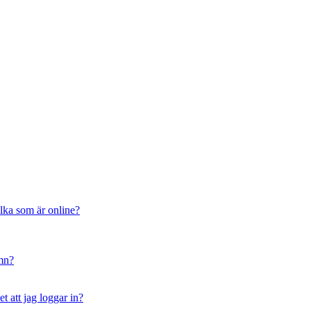
ilka som är online?
amn?
t att jag loggar in?