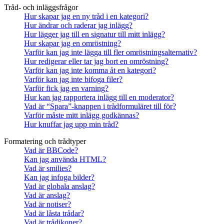
Tråd- och inläggsfrågor
Hur skapar jag en ny tråd i en kategori?
Hur ändrar och raderar jag inlägg?
Hur lägger jag till en signatur till mitt inlägg?
Hur skapar jag en omröstning?
Varför kan jag inte lägga till fler omröstningsalternativ?
Hur redigerar eller tar jag bort en omröstning?
Varför kan jag inte komma åt en kategori?
Varför kan jag inte bifoga filer?
Varför fick jag en varning?
Hur kan jag rapportera inlägg till en moderator?
Vad är “Spara”-knappen i trådformuläret till för?
Varför måste mitt inlägg godkännas?
Hur knuffar jag upp min tråd?
Formatering och trådtyper
Vad är BBCode?
Kan jag använda HTML?
Vad är smilies?
Kan jag infoga bilder?
Vad är globala anslag?
Vad är anslag?
Vad är notiser?
Vad är låsta trådar?
Vad är trådikoner?