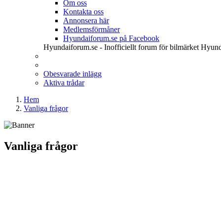
Om oss
Kontakta oss
Annonsera här
Medlemsförmåner
Hyundaiforum.se på Facebook
Hyundaiforum.se - Inofficiellt forum för bilmärket Hyund
Obesvarade inlägg
Aktiva trådar
Hem
Vanliga frågor
Vanliga frågor