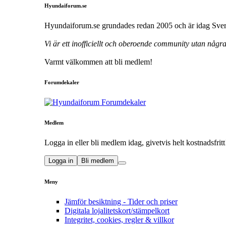
Hyundaiforum.se
Hyundaiforum.se grundades redan 2005 och är idag Sveri
Vi är ett inofficiellt och oberoende community utan någ
Varmt välkommen att bli medlem!
Forumdekaler
Medlem
Logga in eller bli medlem idag, givetvis helt kostnadsfritt
Logga in
Bli medlem
Meny
Jämför besiktning - Tider och priser
Digitala lojalitetskort/stämpelkort
Integritet, cookies, regler & villkor