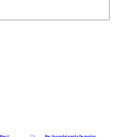
KI Detector: A Smarter Way to Review AI-Assisted C
Re: hyundai santa fe motor