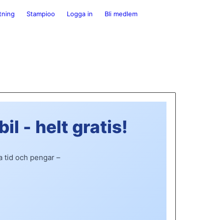
tning
Stampioo
Logga in
Bli medlem
il - helt gratis!
a tid och pengar –