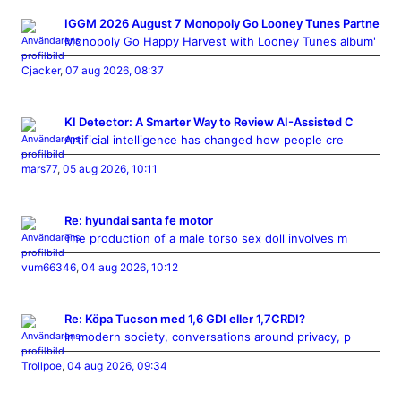
IGGM 2026 August 7 Monopoly Go Looney Tunes Partne
Monopoly Go Happy Harvest with Looney Tunes album'
Cjacker
,
07 aug 2026, 08:37
KI Detector: A Smarter Way to Review AI-Assisted C
Artificial intelligence has changed how people cre
mars77
,
05 aug 2026, 10:11
Re: hyundai santa fe motor
The production of a male torso sex doll involves m
vum66346
,
04 aug 2026, 10:12
Re: Köpa Tucson med 1,6 GDI eller 1,7CRDI?
In modern society, conversations around privacy, p
Trollpoe
,
04 aug 2026, 09:34