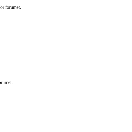
för forumet.
orumet.