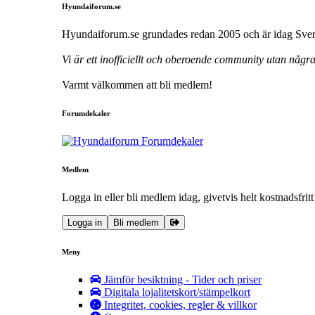
Hyundaiforum.se
Hyundaiforum.se grundades redan 2005 och är idag Sveri
Vi är ett inofficiellt och oberoende community utan någ
Varmt välkommen att bli medlem!
Forumdekaler
Medlem
Logga in eller bli medlem idag, givetvis helt kostnadsfritt
Logga in
Bli medlem
Meny
Jämför besiktning - Tider och priser
Digitala lojalitetskort/stämpelkort
Integritet, cookies, regler & villkor