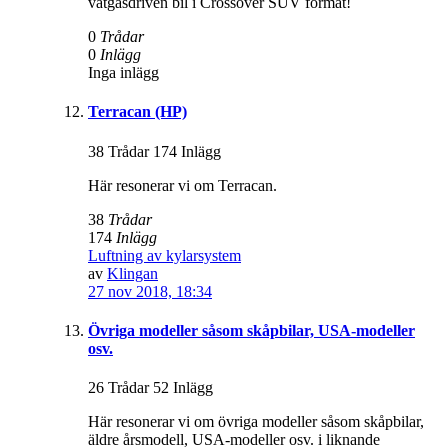
vätgasdriven bil i Crossover SUV format!
0
Trådar
0
Inlägg
Inga inlägg
Terracan (HP)
38 Trådar 174 Inlägg
Här resonerar vi om Terracan.
38
Trådar
174
Inlägg
Luftning av kylarsystem
av
Klingan
27 nov 2018, 18:34
Övriga modeller såsom skåpbilar, USA-modeller
osv.
26 Trådar 52 Inlägg
Här resonerar vi om övriga modeller såsom skåpbilar,
äldre årsmodell, USA-modeller osv. i liknande