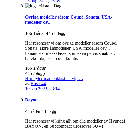
25 aug 2022, 16:39
Övriga modeller såsom Coupé, Sonata, USA-
modeller osv.
166 Trådar 445 Inlägg
Här resonerar vi om övriga modeller såsom Coupé,
Sonata, äldre årsmodeller, USA-modeller osv. i
liknande storleksklasser som exempelvis småbilar,
halvkombi, sedan och kombi.
166
Trådar
445
Inlägg
Hur byter man enklast halvlju…
av
Bosse44
10 sep 2023, 23:14
Bayon
4 Trådar 4 Inlägg
Här resonerar vi kring allt om alla modeller av Hyundai
BAYON, en Subcompact Crossover SUV!