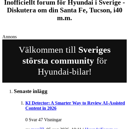
Inofficiellt forum för Hyundai i Sverige -
Diskutera om din Santa Fe, Tucson, i40
m.m.
Annons
Välkommen till
Sveriges
största community
för
Hyundai-bilar!
Senaste inlägg
KI Detector: A Smarter Way to Review AI-Assisted
Content in 2026
0 Svar 47 Visningar