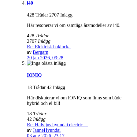
i40
428 Trådar 2707 Inlägg
Här resonerar vi om samtliga årsmodeller av i40.
428
Trådar
2707
Inlägg
Re: Elektrisk baklucka
av
Bergarn
20 jan 2026, 09:28
IONIQ
18 Trådar 42 Inlägg
Här diskuterar vi om IONIQ som finns som både
hybrid och el-bil!
18
Trådar
42
Inlägg
Re: Halvljus hyundai electric…
av
JanneHyundai
03 aug 2026, 23:17