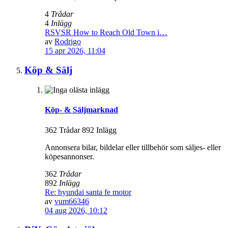
4
Trådar
4
Inlägg
RSVSR How to Reach Old Town i…
av
Rodrigo
15 apr 2026, 11:04
Köp & Sälj
Köp- & Säljmarknad
362 Trådar 892 Inlägg
Annonsera bilar, bildelar eller tillbehör som säljes- eller
köpesannonser.
362
Trådar
892
Inlägg
Re: hyundai santa fe motor
av
vum66346
04 aug 2026, 10:12