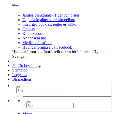
Meny
Jämför besiktning - Tider och priser
Digitala lojalitetskort/stämpelkort
Integritet, cookies, regler & villkor
Om oss
Kontakta oss
Annonsera här
Medlemsförmåner
Hyundaiforum.se på Facebook
Hyundaiforum.se - Inofficiellt forum för bilmärket Hyundai i
Sverige!
Jämför besiktning
Stampioo
Logga in
Bli medlem
Meny