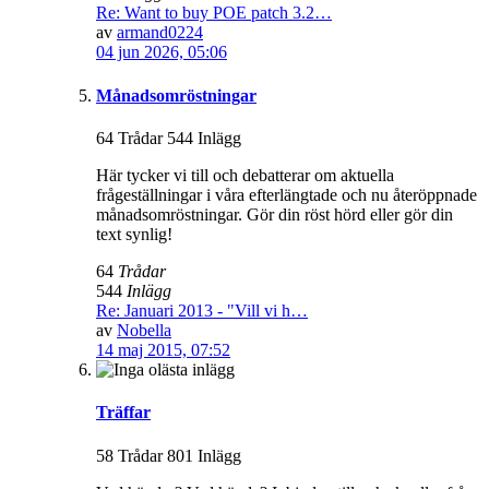
Re: Want to buy POE patch 3.2…
av
armand0224
04 jun 2026, 05:06
Månadsomröstningar
64 Trådar 544 Inlägg
Här tycker vi till och debatterar om aktuella
frågeställningar i våra efterlängtade och nu återöppnade
månadsomröstningar. Gör din röst hörd eller gör din
text synlig!
64
Trådar
544
Inlägg
Re: Januari 2013 - "Vill vi h…
av
Nobella
14 maj 2015, 07:52
Träffar
58 Trådar 801 Inlägg