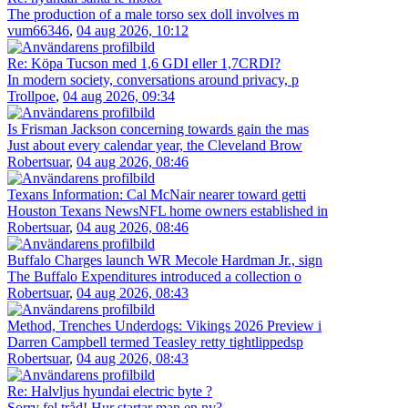
The production of a male torso sex doll involves m
vum66346
,
04 aug 2026, 10:12
Re: Köpa Tucson med 1,6 GDI eller 1,7CRDI?
In modern society, conversations around privacy, p
Trollpoe
,
04 aug 2026, 09:34
Is Frisman Jackson concerning towards gain the mas
Just about every calendar year, the Cleveland Brow
Robertsuar
,
04 aug 2026, 08:46
Texans Information: Cal McNair nearer toward getti
Houston Texans NewsNFL home owners established in
Robertsuar
,
04 aug 2026, 08:46
Buffalo Charges launch WR Mecole Hardman Jr., sign
The Buffalo Expenditures introduced a collection o
Robertsuar
,
04 aug 2026, 08:43
Method, Trenches Underdogs: Vikings 2026 Preview i
Darren Campbell termed Teasley retty tightlippedsp
Robertsuar
,
04 aug 2026, 08:43
Re: Halvljus hyundai electric byte ?
Sorry fel tråd! Hur startar man en ny?