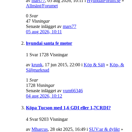
av
mars77
, 05 aug 2026, 10:11 i
HyundaiForum.se
»
Allmänt/Forumet
0
Svar
47
Visningar
Senaste inlägget av
mars77
05 aug 2026, 10:11
hyundai santa fe motor
1 Svar 1728 Visningar
av
krunk
, 17 jun 2015, 22:00 i
Köp & Sälj
»
Köp- &
Säljmarknad
1
Svar
1728
Visningar
Senaste inlägget av
vum66346
04 aug 2026, 10:12
Köpa Tucson med 1,6 GDI eller 1,7CRDI?
4 Svar 9203 Visningar
av
Mharcus
, 28 okt 2025, 16:49 i
SUV:ar & dylikt
»