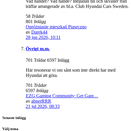
Vad händer? Vad hände? Inbjudan till och skvaller från
träffar arrangerade av bl.a. Club Hyundai Cars Sweden.
58
Trådar
801
Inlägg
Opróżnianie mieszkań Piaseczno
av
Darek44
28 jun 2026, 10:11
Övrigt m.m.
701 Trådar 6597 Inlägg
Här resonerar vi om sånt som inte direkt har med
Hyundai att göra.
701
Trådar
6597
Inlägg
EZG Gaming Community: Get Gam…
av
abnerRRR
21 jul 2026, 08:33
Senaste inlägg
Välj tema