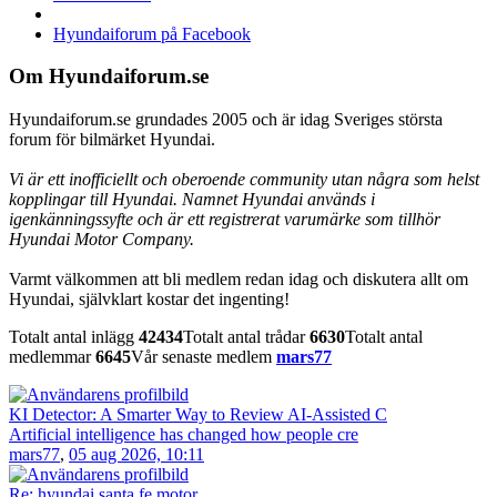
Hyundaiforum på Facebook
Om Hyundaiforum.se
Hyundaiforum.se grundades 2005 och är idag Sveriges största
forum för bilmärket Hyundai.
Vi är ett inofficiellt och oberoende community utan några som helst
kopplingar till Hyundai. Namnet Hyundai används i
igenkänningssyfte och är ett registrerat varumärke som tillhör
Hyundai Motor Company.
Varmt välkommen att bli medlem redan idag och diskutera allt om
Hyundai, självklart kostar det ingenting!
Totalt antal inlägg
42434
Totalt antal trådar
6630
Totalt antal
medlemmar
6645
Vår senaste medlem
mars77
KI Detector: A Smarter Way to Review AI-Assisted C
Artificial intelligence has changed how people cre
mars77
,
05 aug 2026, 10:11
Re: hyundai santa fe motor