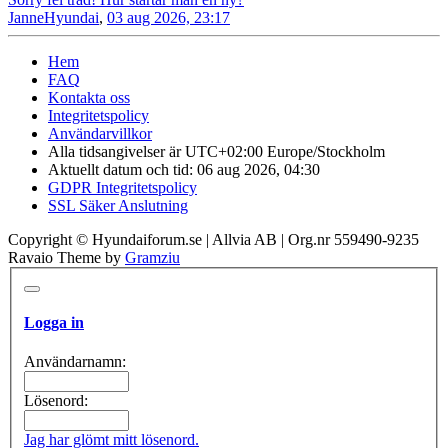
JanneHyundai
,
03 aug 2026, 23:17
Hem
FAQ
Kontakta oss
Integritetspolicy
Användarvillkor
Alla tidsangivelser är UTC+02:00 Europe/Stockholm
Aktuellt datum och tid: 06 aug 2026, 04:30
GDPR Integritetspolicy
SSL Säker Anslutning
Copyright © Hyundaiforum.se | Allvia AB | Org.nr 559490-9235
Ravaio Theme by
Gramziu
Logga in
Användarnamn:
Lösenord:
Jag har glömt mitt lösenord.