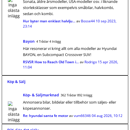
Sonata, äldre årsmodeller, USA-modeller osv. i liknande
storleksklasser som exempelvis småbilar, halvkombi,
sedan och kombi.
Hur byter man enklast halvlju…
av
Bosse44
10 sep 2023,
23:14
Bayon
4 Trådar 4 Inlägg
Här resonerar vi kring allt om alla modeller av Hyundai
BAYON, en Subcompact Crossover SUV!
RSVSR How to Reach Old Town i…
av
Rodrigo
15 apr 2026,
11:04
Köp & Sälj
Köp- & Säljmarknad
362 Trådar 892 Inlägg
Annonsera bilar, bildelar eller tillbehör som säljes- eller
köpesannonser.
Re: hyundai santa fe motor
av
vum66346
04 aug 2026, 10:12