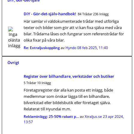
DiY, Gör-det-själv
DiY - Gör-det-själv-handbok!
84 Trådar 236 Inlägg
Här samlar vi väldokumenterade trådar med utförliga
texter och bilder som gör att vi kan fixa själva med våra
bilar. Trådarna låses och fungerar som referenstrådar för
olika fixar på våra bilar.
Re: Extraljuskoppling
av
Hyndo
08 feb 2025, 11:40
Övrigt
Register över bilhandlare, verkstäder och butiker
5 Trådar 10 Inlägg
Företagsregister där alla kan posta ett inlägg, både
medlemmar som önskar lägga till en bilhandlare,
bilverkstad eller bildelsbutik eller företaget själva.
Relaterat till Hyundai m.m.
Reklaminlägg: 25-50% rabatt p…
av
Xtraljus.se
23 apr 2024,
13:57