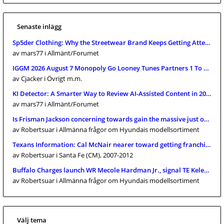
Senaste inlägg
Sp5der Clothing: Why the Streetwear Brand Keeps Getting Attention
av mars77
i Allmänt/Forumet
IGGM 2026 August 7 Monopoly Go Looney Tunes Partners 1 To 4 Full C
av Cjacker
i Övrigt m.m.
KI Detector: A Smarter Way to Review AI-Assisted Content in 2026
av mars77
i Allmänt/Forumet
Is Frisman Jackson concerning towards gain the massive just one? 
av Robertsuar
i Allmänna frågor om Hyundais modellsortiment
Texans Information: Cal McNair nearer toward getting franchise pr
av Robertsuar
i Santa Fe (CM), 2007-2012
Buffalo Charges launch WR Mecole Hardman Jr., signal TE Keleki Lat
av Robertsuar
i Allmänna frågor om Hyundais modellsortiment
Välj tema