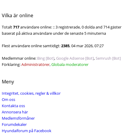
Vilka är online
Totalt
717
användare online: :: 3 registrerade, 0 dolda and 714 gäster
baserat på aktiva användare under de senaste 5 minuterna
Flest användare online samtidigt:
2385
, 04 mar 2026, 07:27
Medlemmar online:
Bing [Bot]
,
Google Adsense [Bot]
,
Semrush [Bot]
Förklaring:
Administratörer
,
Globala moderatorer
Meny
Integritet, cookies, regler & villkor
Om oss
Kontakta oss
Annonsera här
Medlemsförmåner
Forumdekaler
Hyundaiforum på Facebook