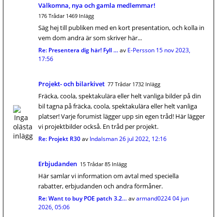
Välkomna, nya och gamla medlemmar!
176 Trådar 1469 Inlägg
Säg hej till publiken med en kort presentation, och kolla in
vem dom andra är som skriver här...
Re: Presentera dig här! Fyll …
av
E-Persson
15 nov 2023,
17:56
Projekt- och bilarkivet
77 Trådar 1732 Inlägg
Fräcka, coola, spektakulära eller helt vanliga bilder på din
bil tagna på fräcka, coola, spektakulära eller helt vanliga
platser! Varje forumist lägger upp sin egen tråd! Här lägger
vi projektbilder också. En tråd per projekt.
Re: Projekt R30
av
Indalsman
26 jul 2022, 12:16
Erbjudanden
15 Trådar 85 Inlägg
Här samlar vi information om avtal med speciella
rabatter, erbjudanden och andra förmåner.
Re: Want to buy POE patch 3.2…
av
armand0224
04 jun
2026, 05:06