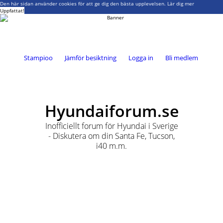
Den här sidan använder cookies för att ge dig den bästa upplevelsen.
Lär dig mer
Uppfattat!
Stampioo
Jämför besiktning
Logga in
Bli medlem
Hyundaiforum.se
Inofficiellt forum för Hyundai i Sverige
- Diskutera om din Santa Fe, Tucson,
i40 m.m.