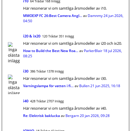
i10
64 Trådar 168 Inlägg
Här resonerar vi om samtliga årsmodeller av i10.
MMOEXP FC 26:Best Camera Angl…
av
Damnmy
24 jun 2026,
04:50
i20 & ix20
120 Trådar 351 Inlägg
Här resonerar vi om samtliga årsmodeller av i20 och ix20.
How to Build the Best New Roa…
av
ParkerBlair
18 jul 2026,
08:25
i30
386 Trådar 1378 Inlägg
Här resonerar vi om samtliga årsmodeller av i30.
Varningslampa för vatten i fi…
av
Bullen
21 jun 2025, 16:18
i40
428 Trådar 2707 Inlägg
Här resonerar vi om samtliga årsmodeller av i40.
Re: Elektrisk baklucka
av
Bergarn
20 jan 2026, 09:28
IONIQ
18 Trådar 42 Inlägg