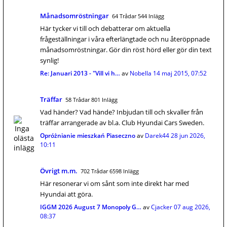
Månadsomröstningar
64 Trådar 544 Inlägg
Här tycker vi till och debatterar om aktuella
frågeställningar i våra efterlängtade och nu återöppnade
månadsomröstningar. Gör din röst hörd eller gör din text
synlig!
Re: Januari 2013 - "Vill vi h…
av
Nobella
14 maj 2015, 07:52
Träffar
58 Trådar 801 Inlägg
Vad händer? Vad hände? Inbjudan till och skvaller från
träffar arrangerade av bl.a. Club Hyundai Cars Sweden.
Opróżnianie mieszkań Piaseczno
av
Darek44
28 jun 2026,
10:11
Övrigt m.m.
702 Trådar 6598 Inlägg
Här resonerar vi om sånt som inte direkt har med
Hyundai att göra.
IGGM 2026 August 7 Monopoly G…
av
Cjacker
07 aug 2026,
08:37