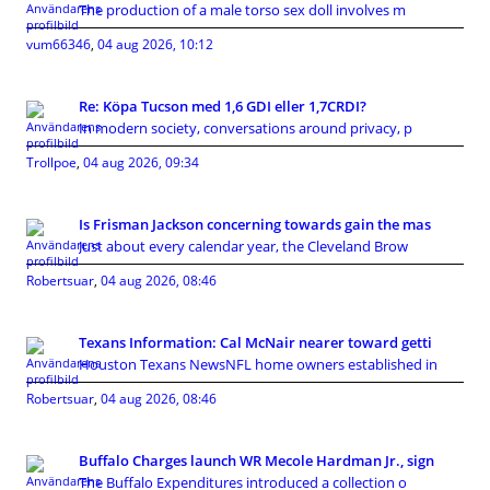
The production of a male torso sex doll involves m
vum66346
,
04 aug 2026, 10:12
Re: Köpa Tucson med 1,6 GDI eller 1,7CRDI?
In modern society, conversations around privacy, p
Trollpoe
,
04 aug 2026, 09:34
Is Frisman Jackson concerning towards gain the mas
Just about every calendar year, the Cleveland Brow
Robertsuar
,
04 aug 2026, 08:46
Texans Information: Cal McNair nearer toward getti
Houston Texans NewsNFL home owners established in
Robertsuar
,
04 aug 2026, 08:46
Buffalo Charges launch WR Mecole Hardman Jr., sign
The Buffalo Expenditures introduced a collection o