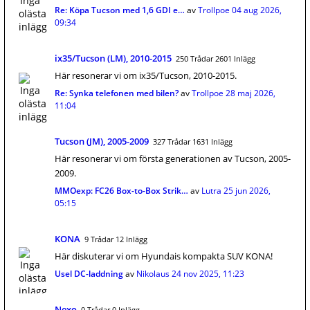
Re: Köpa Tucson med 1,6 GDI e…
av
Trollpoe
04 aug 2026,
09:34
ix35/Tucson (LM), 2010-2015
250 Trådar 2601 Inlägg
Här resonerar vi om ix35/Tucson, 2010-2015.
Re: Synka telefonen med bilen?
av
Trollpoe
28 maj 2026,
11:04
Tucson (JM), 2005-2009
327 Trådar 1631 Inlägg
Här resonerar vi om första generationen av Tucson, 2005-
2009.
MMOexp: FC26 Box-to-Box Strik…
av
Lutra
25 jun 2026,
05:15
KONA
9 Trådar 12 Inlägg
Här diskuterar vi om Hyundais kompakta SUV KONA!
Usel DC-laddning
av
Nikolaus
24 nov 2025, 11:23
Nexo
0 Trådar 0 Inlägg