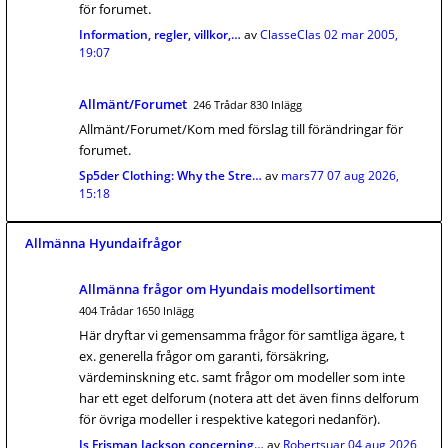
för forumet.
Information, regler, villkor,…
av
ClasseClas
02 mar 2005,
19:07
Allmänt/Forumet
246 Trådar 830 Inlägg
Allmänt/Forumet/Kom med förslag till förändringar för
forumet.
Sp5der Clothing: Why the Stre…
av
mars77
07 aug 2026,
15:18
Allmänna Hyundaifrågor
Allmänna frågor om Hyundais modellsortiment
404 Trådar 1650 Inlägg
Här dryftar vi gemensamma frågor för samtliga ägare, t
ex. generella frågor om garanti, försäkring,
värdeminskning etc. samt frågor om modeller som inte
har ett eget delforum (notera att det även finns delforum
för övriga modeller i respektive kategori nedanför).
Is Frisman Jackson concerning…
av
Robertsuar
04 aug 2026,