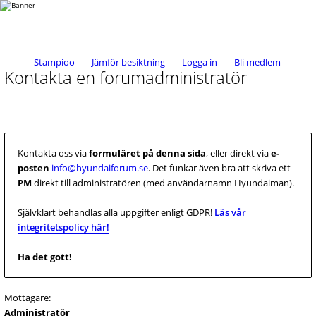
Stampioo
Jämför besiktning
Logga in
Bli medlem
Kontakta en forumadministratör
Kontakta oss via
formuläret på denna sida
, eller direkt via
e-
posten
info@hyundaiforum.se
. Det funkar även bra att skriva ett
PM
direkt till administratören (med användarnamn Hyundaiman).
Självklart behandlas alla uppgifter enligt GDPR!
Läs vår
integritetspolicy här!
Ha det gott!
Mottagare:
Administratör