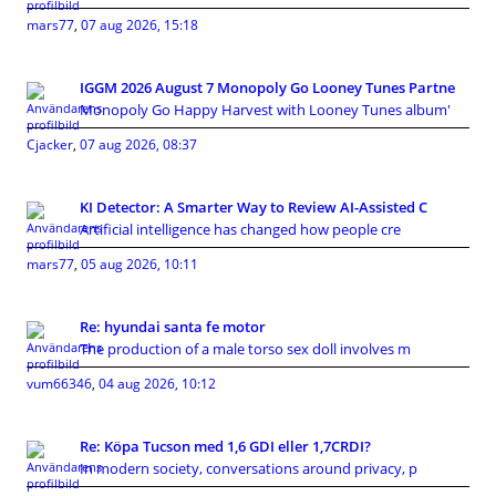
mars77
,
07 aug 2026, 15:18
IGGM 2026 August 7 Monopoly Go Looney Tunes Partne
Monopoly Go Happy Harvest with Looney Tunes album'
Cjacker
,
07 aug 2026, 08:37
KI Detector: A Smarter Way to Review AI-Assisted C
Artificial intelligence has changed how people cre
mars77
,
05 aug 2026, 10:11
Re: hyundai santa fe motor
The production of a male torso sex doll involves m
vum66346
,
04 aug 2026, 10:12
Re: Köpa Tucson med 1,6 GDI eller 1,7CRDI?
In modern society, conversations around privacy, p