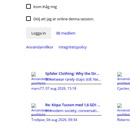
Kom ihåg mig
Dölj att jag är online denna session.
Logga in
Bli medlem
Användarvillkor
Integritetspolicy
Sp5der Clothing: Why the Streetwear Brand Keeps Ge
Streetwear rarely stays still. New labels appear,
mars77
,
07 aug 2026, 15:18
Cjacker
Re: Köpa Tucson med 1,6 GDI eller 1,7CRDI?
In modern society, conversations around privacy, p
Trollpoe
,
04 aug 2026, 09:34
Roberts