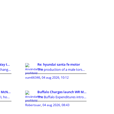
KI Detector: A Smarter Way to Review AI-Assisted C
Re: hyundai santa fe motor
Artificial intelligence has changed how people cre
The production of a male torso sex doll involves m
vum66346
,
04 aug 2026, 10:12
Texans Information: Cal McNair nearer toward getti
Buffalo Charges launch WR Mecole Hardman Jr., sign
Houston Texans NewsNFL home owners established in
The Buffalo Expenditures introduced a collection o
Robertsuar
,
04 aug 2026, 08:43