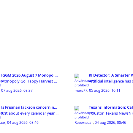
IGGM 2026 August 7 Monopoly Go Looney Tunes Partne
Monopoly Go Happy Harvest with Looney Tunes album'
,
07 aug 2026, 08:37
mars77
,
05 aug 2026, 10:11
Is Frisman Jackson concerning towards gain the mas
Just about every calendar year, the Cleveland Brow
uar
,
04 aug 2026, 08:46
Robertsuar
,
04 aug 2026, 08:46