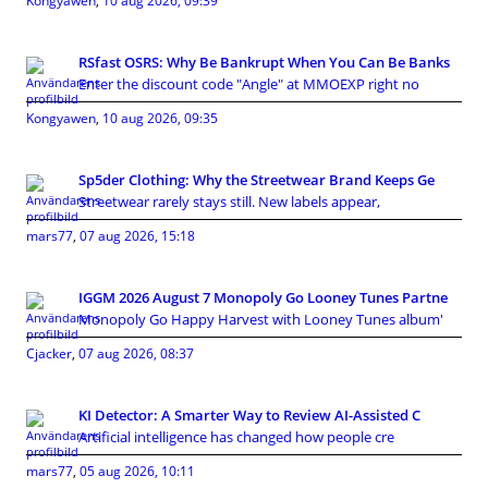
Kongyawen
,
10 aug 2026, 09:39
RSfast OSRS: Why Be Bankrupt When You Can Be Banks
Enter the discount code "Angle" at MMOEXP right no
Kongyawen
,
10 aug 2026, 09:35
Sp5der Clothing: Why the Streetwear Brand Keeps Ge
Streetwear rarely stays still. New labels appear,
mars77
,
07 aug 2026, 15:18
IGGM 2026 August 7 Monopoly Go Looney Tunes Partne
Monopoly Go Happy Harvest with Looney Tunes album'
Cjacker
,
07 aug 2026, 08:37
KI Detector: A Smarter Way to Review AI-Assisted C
Artificial intelligence has changed how people cre
mars77
,
05 aug 2026, 10:11