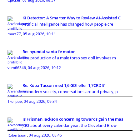
Cjacker
,
07 aug 2026, 08:37
KI Detector: A Smarter Way to Review AI-Assisted C
Artificial intelligence has changed how people cre
mars77
,
05 aug 2026, 10:11
Re: hyundai santa fe motor
The production of a male torso sex doll involves m
vum66346
,
04 aug 2026, 10:12
Re: Köpa Tucson med 1,6 GDI eller 1,7CRDI?
In modern society, conversations around privacy, p
Trollpoe
,
04 aug 2026, 09:34
Is Frisman Jackson concerning towards gain the mas
Just about every calendar year, the Cleveland Brow
Robertsuar
,
04 aug 2026, 08:46