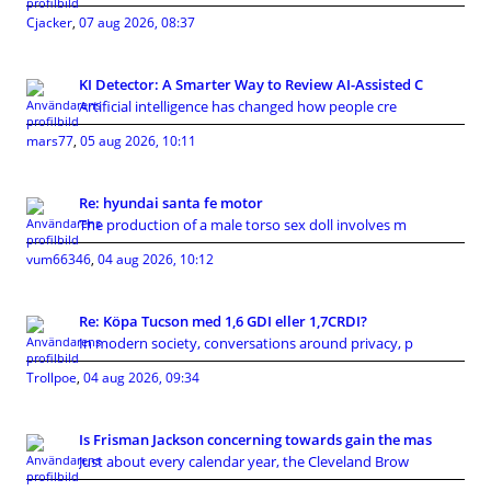
Cjacker
,
07 aug 2026, 08:37
KI Detector: A Smarter Way to Review AI-Assisted C
Artificial intelligence has changed how people cre
mars77
,
05 aug 2026, 10:11
Re: hyundai santa fe motor
The production of a male torso sex doll involves m
vum66346
,
04 aug 2026, 10:12
Re: Köpa Tucson med 1,6 GDI eller 1,7CRDI?
In modern society, conversations around privacy, p
Trollpoe
,
04 aug 2026, 09:34
Is Frisman Jackson concerning towards gain the mas
Just about every calendar year, the Cleveland Brow