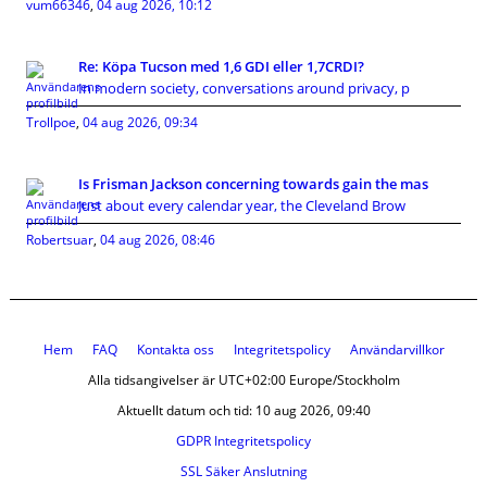
vum66346
,
04 aug 2026, 10:12
Re: Köpa Tucson med 1,6 GDI eller 1,7CRDI?
In modern society, conversations around privacy, p
Trollpoe
,
04 aug 2026, 09:34
Is Frisman Jackson concerning towards gain the mas
Just about every calendar year, the Cleveland Brow
Robertsuar
,
04 aug 2026, 08:46
Hem
FAQ
Kontakta oss
Integritetspolicy
Användarvillkor
Alla tidsangivelser är UTC+02:00 Europe/Stockholm
Aktuellt datum och tid: 10 aug 2026, 09:40
GDPR Integritetspolicy
SSL Säker Anslutning