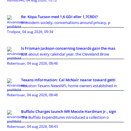
vum66346
,
04 aug 2026, 10:12
Re: Köpa Tucson med 1,6 GDI eller 1,7CRDI?
In modern society, conversations around privacy, p
Trollpoe
,
04 aug 2026, 09:34
Is Frisman Jackson concerning towards gain the mas
Just about every calendar year, the Cleveland Brow
Robertsuar
,
04 aug 2026, 08:46
Texans Information: Cal McNair nearer toward getti
Houston Texans NewsNFL home owners established in
Robertsuar
,
04 aug 2026, 08:46
Buffalo Charges launch WR Mecole Hardman Jr., sign
The Buffalo Expenditures introduced a collection o
Robertsuar
,
04 aug 2026, 08:43