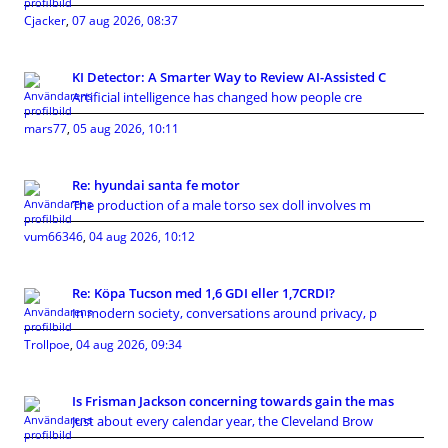
Cjacker
,
07 aug 2026, 08:37
KI Detector: A Smarter Way to Review AI-Assisted C
Artificial intelligence has changed how people cre
mars77
,
05 aug 2026, 10:11
Re: hyundai santa fe motor
The production of a male torso sex doll involves m
vum66346
,
04 aug 2026, 10:12
Re: Köpa Tucson med 1,6 GDI eller 1,7CRDI?
In modern society, conversations around privacy, p
Trollpoe
,
04 aug 2026, 09:34
Is Frisman Jackson concerning towards gain the mas
Just about every calendar year, the Cleveland Brow