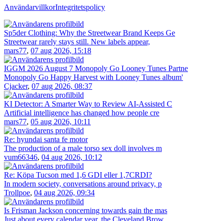
Användarvillkor
Integritetspolicy
Sp5der Clothing: Why the Streetwear Brand Keeps Ge
Streetwear rarely stays still. New labels appear,
mars77
,
07 aug 2026, 15:18
IGGM 2026 August 7 Monopoly Go Looney Tunes Partne
Monopoly Go Happy Harvest with Looney Tunes album'
Cjacker
,
07 aug 2026, 08:37
KI Detector: A Smarter Way to Review AI-Assisted C
Artificial intelligence has changed how people cre
mars77
,
05 aug 2026, 10:11
Re: hyundai santa fe motor
The production of a male torso sex doll involves m
vum66346
,
04 aug 2026, 10:12
Re: Köpa Tucson med 1,6 GDI eller 1,7CRDI?
In modern society, conversations around privacy, p
Trollpoe
,
04 aug 2026, 09:34
Is Frisman Jackson concerning towards gain the mas
Just about every calendar year, the Cleveland Brow