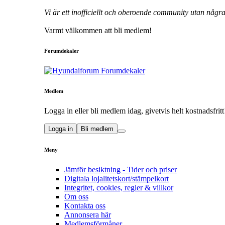
Vi är ett inofficiellt och oberoende community utan någ
Varmt välkommen att bli medlem!
Forumdekaler
Medlem
Logga in eller bli medlem idag, givetvis helt kostnadsfritt
Logga in
Bli medlem
Meny
Jämför besiktning - Tider och priser
Digitala lojalitetskort/stämpelkort
Integritet, cookies, regler & villkor
Om oss
Kontakta oss
Annonsera här
Medlemsförmåner