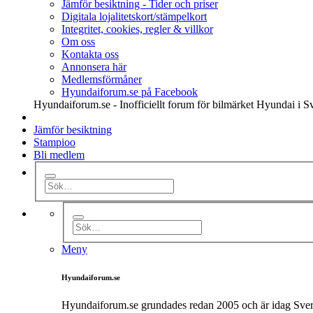
Jämför besiktning - Tider och priser
Digitala lojalitetskort/stämpelkort
Integritet, cookies, regler & villkor
Om oss
Kontakta oss
Annonsera här
Medlemsförmåner
Hyundaiforum.se på Facebook
Hyundaiforum.se - Inofficiellt forum för bilmärket Hyundai i S
Jämför besiktning
Stampioo
Bli medlem
Meny
Hyundaiforum.se
Hyundaiforum.se grundades redan 2005 och är idag Sveri