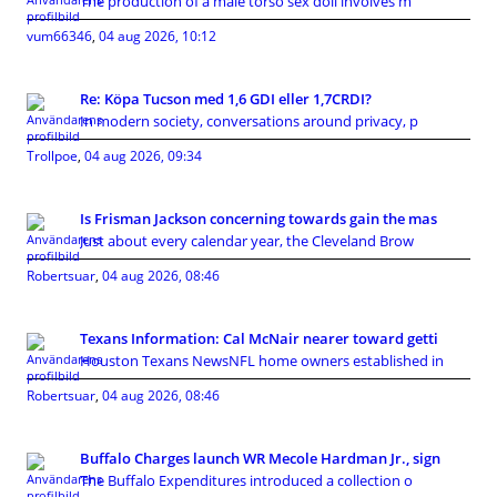
The production of a male torso sex doll involves m
vum66346
,
04 aug 2026, 10:12
Re: Köpa Tucson med 1,6 GDI eller 1,7CRDI?
In modern society, conversations around privacy, p
Trollpoe
,
04 aug 2026, 09:34
Is Frisman Jackson concerning towards gain the mas
Just about every calendar year, the Cleveland Brow
Robertsuar
,
04 aug 2026, 08:46
Texans Information: Cal McNair nearer toward getti
Houston Texans NewsNFL home owners established in
Robertsuar
,
04 aug 2026, 08:46
Buffalo Charges launch WR Mecole Hardman Jr., sign
The Buffalo Expenditures introduced a collection o