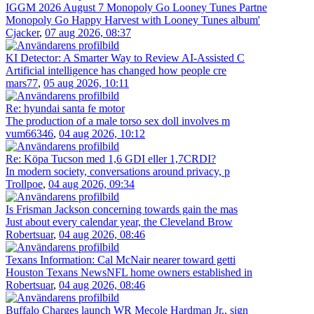
IGGM 2026 August 7 Monopoly Go Looney Tunes Partne
Monopoly Go Happy Harvest with Looney Tunes album'
Cjacker
,
07 aug 2026, 08:37
KI Detector: A Smarter Way to Review AI-Assisted C
Artificial intelligence has changed how people cre
mars77
,
05 aug 2026, 10:11
Re: hyundai santa fe motor
The production of a male torso sex doll involves m
vum66346
,
04 aug 2026, 10:12
Re: Köpa Tucson med 1,6 GDI eller 1,7CRDI?
In modern society, conversations around privacy, p
Trollpoe
,
04 aug 2026, 09:34
Is Frisman Jackson concerning towards gain the mas
Just about every calendar year, the Cleveland Brow
Robertsuar
,
04 aug 2026, 08:46
Texans Information: Cal McNair nearer toward getti
Houston Texans NewsNFL home owners established in
Robertsuar
,
04 aug 2026, 08:46
Buffalo Charges launch WR Mecole Hardman Jr., sign