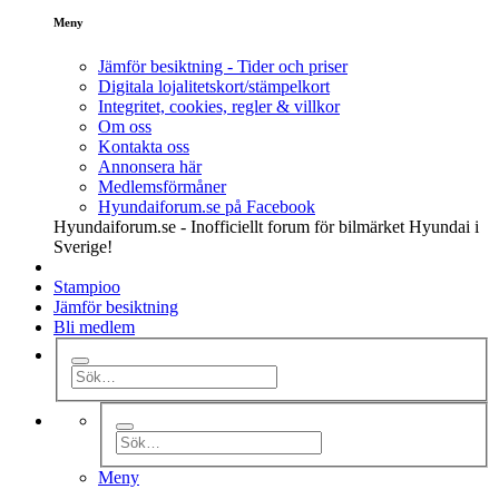
Meny
Jämför besiktning - Tider och priser
Digitala lojalitetskort/stämpelkort
Integritet, cookies, regler & villkor
Om oss
Kontakta oss
Annonsera här
Medlemsförmåner
Hyundaiforum.se på Facebook
Hyundaiforum.se - Inofficiellt forum för bilmärket Hyundai i
Sverige!
Stampioo
Jämför besiktning
Bli medlem
Meny