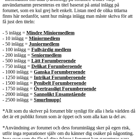
användarnamn presenteras en titel baserat på antal inlägg på
forumet, som en kul grej helt enkelt. Listan med de olika titlarna
finns här nedanför, samt hur många inlägg man måste skriva för att
få just den titeln:
- 5 inlägg =
Mindre Miniormedlem
- 10 inlägg =
Miniormedlem
- 50 inlägg =
Juniormedlem
- 100 inlägg =
Fullvärdig medlem
- 200 inlägg =
Seniormedlem
- 500 inlägg =
Lätt Forumberoende
- 750 inlägg =
Delikat Forumberoende
- 1000 inlägg =
Ganska Forumberoende
- 1250 inlägg =
Intrikat Forumberoende
- 1500 inlägg =
Penibelt Forumberoende
- 1750 inlägg =
Övertrassligt Forumberoende
- 2000 inlägg =
Sannolikt Ensamstående
- 2500 inlägg =
Smurfmupp!
*Allt som du skriver på forumet blir synligt för alla i hela världen då
det är ett publikt forum som är öppet och som alla kan ta del av.
*Användning av forumet och dess foruminlägg sker på egen risk,
utför inga reparationer själv om du känner dig osäker på någonting.
Inga svar som du får på dina frågor i forumet kan garanteras vara