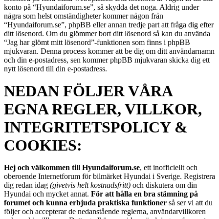
konto på “Hyundaiforum.se”, så skydda det noga. Aldrig under
några som helst omständigheter kommer någon från
“Hyundaiforum.se”, phpBB eller annan tredje part att fråga dig efter
ditt lösenord. Om du glömmer bort ditt lösenord så kan du använda
“Jag har glömt mitt lösenord”-funktionen som finns i phpBB
mjukvaran. Denna process kommer att be dig om ditt användarnamn
och din e-postadress, sen kommer phpBB mjukvaran skicka dig ett
nytt lösenord till din e-postadress.
NEDAN FÖLJER VÅRA
EGNA REGLER, VILLKOR,
INTEGRITETSPOLICY &
COOKIES:
Hej och välkommen till Hyundaiforum.se
, ett inofficiellt och
oberoende Internetforum för bilmärket Hyundai i Sverige. Registrera
dig redan idag
(givetvis helt kostnadsfritt)
och diskutera om din
Hyundai och mycket annat.
För att hålla en bra stämning på
forumet och kunna erbjuda praktiska funktioner
så ser vi att du
följer och accepterar de nedanstående reglerna, användarvillkoren