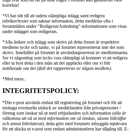
korrekta!
*Vi har rätt till att radera olämpliga inlägg samt redigera
rubriker/texter som saknar information, detta meddelas ofta i
forumtråden under "Redigerat/Anledning"-informationen som visas
under inlägget som redigerats.
*Alla åsikter och inlägg som skrivs på detta forum är respektive
medlems tycke och tanke, vi på forumet representerar inte det som
skrivs. Innehållet på forumet är användargenererat av medlemmarna.
Ser vi någonting som tycks vara olämpligt så kommer vi att redigera
eller ta bort detta i den mån att det upptäcks eller om vi blir
notifierade om det
(ifall det rapporteras av någon medlem)
.
*Med mera..
INTEGRITETSPOLICY:
*Din e-post används endast till registrering på forumet och för att
mottaga eventuella utskick av meddelanden från privatpersoner /
företag som önskar nå ut med erbjudanden och information
(alla är
välkomna att nå ut med information om så önskas, såsom bilträffar
och annat bilrelaterat)
, detta görs med forumets inbyggda mjukvara
för att skicka ut e-post som endast administratören har tillgång till. E-