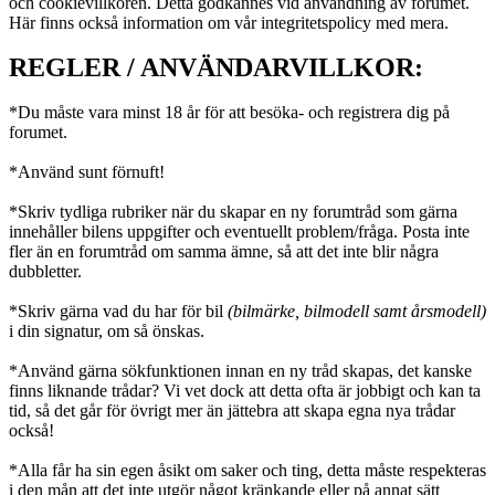
och cookievillkoren. Detta godkännes vid användning av forumet.
Här finns också information om vår integritetspolicy med mera.
REGLER / ANVÄNDARVILLKOR:
*Du måste vara minst 18 år för att besöka- och registrera dig på
forumet.
*Använd sunt förnuft!
*Skriv tydliga rubriker när du skapar en ny forumtråd som gärna
innehåller bilens uppgifter och eventuellt problem/fråga. Posta inte
fler än en forumtråd om samma ämne, så att det inte blir några
dubbletter.
*Skriv gärna vad du har för bil
(bilmärke, bilmodell samt årsmodell)
i din signatur, om så önskas.
*Använd gärna sökfunktionen innan en ny tråd skapas, det kanske
finns liknande trådar? Vi vet dock att detta ofta är jobbigt och kan ta
tid, så det går för övrigt mer än jättebra att skapa egna nya trådar
också!
*Alla får ha sin egen åsikt om saker och ting, detta måste respekteras
i den mån att det inte utgör något kränkande eller på annat sätt