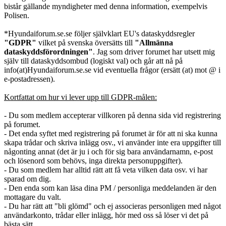
bistår gällande myndigheter med denna information, exempelvis
Polisen.
*Hyundaiforum.se.se följer självklart EU's dataskyddsregler
"GDPR"
vilket på svenska översätts till
"Allmänna
dataskyddsförordningen"
. Jag som driver forumet har utsett mig
själv till dataskyddsombud (logiskt val) och går att nå på
info(at)Hyundaiforum.se.se vid eventuella frågor (ersätt (at) mot @ i
e-postadressen).
Kortfattat om hur vi lever upp till GDPR-målen:
- Du som medlem accepterar villkoren på denna sida vid registrering
på forumet.
- Det enda syftet med registrering på forumet är för att ni ska kunna
skapa trådar och skriva inlägg osv., vi använder inte era uppgifter till
någonting annat (det är ju i och för sig bara användarnamn, e-post
och lösenord som behövs, inga direkta personuppgifter).
- Du som medlem har alltid rätt att få veta vilken data osv. vi har
sparad om dig.
- Den enda som kan läsa dina PM / personliga meddelanden är den
mottagare du valt.
- Du har rätt att "bli glömd" och ej associeras personligen med något
användarkonto, trådar eller inlägg, hör med oss så löser vi det på
bästa sätt.