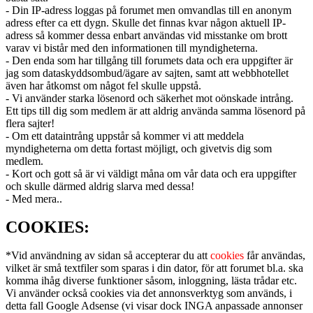
- Din IP-adress loggas på forumet men omvandlas till en anonym
adress efter ca ett dygn. Skulle det finnas kvar någon aktuell IP-
adress så kommer dessa enbart användas vid misstanke om brott
varav vi bistår med den informationen till myndigheterna.
- Den enda som har tillgång till forumets data och era uppgifter är
jag som dataskyddsombud/ägare av sajten, samt att webbhotellet
även har åtkomst om något fel skulle uppstå.
- Vi använder starka lösenord och säkerhet mot oönskade intrång.
Ett tips till dig som medlem är att aldrig använda samma lösenord på
flera sajter!
- Om ett dataintrång uppstår så kommer vi att meddela
myndigheterna om detta fortast möjligt, och givetvis dig som
medlem.
- Kort och gott så är vi väldigt måna om vår data och era uppgifter
och skulle därmed aldrig slarva med dessa!
- Med mera..
COOKIES:
*Vid användning av sidan så accepterar du att
cookies
får användas,
vilket är små textfiler som sparas i din dator, för att forumet bl.a. ska
komma ihåg diverse funktioner såsom, inloggning, lästa trådar etc.
Vi använder också cookies via det annonsverktyg som används, i
detta fall Google Adsense (vi visar dock INGA anpassade annonser