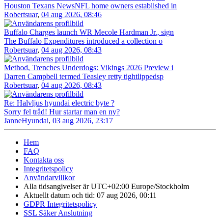
Houston Texans NewsNFL home owners established in
Robertsuar
,
04 aug 2026, 08:46
Buffalo Charges launch WR Mecole Hardman Jr., sign
The Buffalo Expenditures introduced a collection o
Robertsuar
,
04 aug 2026, 08:43
Method, Trenches Underdogs: Vikings 2026 Preview i
Darren Campbell termed Teasley retty tightlippedsp
Robertsuar
,
04 aug 2026, 08:43
Re: Halvljus hyundai electric byte ?
Sorry fel tråd! Hur startar man en ny?
JanneHyundai
,
03 aug 2026, 23:17
Hem
FAQ
Kontakta oss
Integritetspolicy
Användarvillkor
Alla tidsangivelser är UTC+02:00 Europe/Stockholm
Aktuellt datum och tid: 07 aug 2026, 00:11
GDPR Integritetspolicy
SSL Säker Anslutning