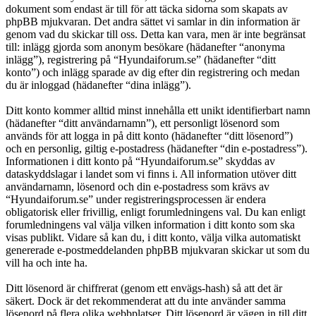
dokument som endast är till för att täcka sidorna som skapats av
phpBB mjukvaran. Det andra sättet vi samlar in din information är
genom vad du skickar till oss. Detta kan vara, men är inte begränsat
till: inlägg gjorda som anonym besökare (hädanefter “anonyma
inlägg”), registrering på “Hyundaiforum.se” (hädanefter “ditt
konto”) och inlägg sparade av dig efter din registrering och medan
du är inloggad (hädanefter “dina inlägg”).
Ditt konto kommer alltid minst innehålla ett unikt identifierbart namn
(hädanefter “ditt användarnamn”), ett personligt lösenord som
används för att logga in på ditt konto (hädanefter “ditt lösenord”)
och en personlig, giltig e-postadress (hädanefter “din e-postadress”).
Informationen i ditt konto på “Hyundaiforum.se” skyddas av
dataskyddslagar i landet som vi finns i. All information utöver ditt
användarnamn, lösenord och din e-postadress som krävs av
“Hyundaiforum.se” under registreringsprocessen är endera
obligatorisk eller frivillig, enligt forumledningens val. Du kan enligt
forumledningens val välja vilken information i ditt konto som ska
visas publikt. Vidare så kan du, i ditt konto, välja vilka automatiskt
genererade e-postmeddelanden phpBB mjukvaran skickar ut som du
vill ha och inte ha.
Ditt lösenord är chiffrerat (genom ett envägs-hash) så att det är
säkert. Dock är det rekommenderat att du inte använder samma
lösenord på flera olika webbplatser. Ditt lösenord är vägen in till ditt