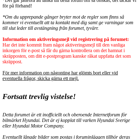
*Det går jättebra att länka till detta forum om så önskas, det tackar vi
för på förhand!
*Om du upprepande gånger bryter mot de regler som finns så
kommer vi eventuellt att ta kontakt med dig samt ge varningar som
till slut leder till avstängning från forumet, tyvärr.
Information om aktiveringsmejl vid registrering på forumet:
Har det inte kommit fram något aktiveringsmejl till den vanliga
inkorgen för e-post så får du gärna kontrollera om det hamnat i
skräpposten, om ditt e-postprogram kanske råkat uppfatta det som
skräppost.
För mer information om någonting har glömts bort eller vid
eventuella frågor, skicka gärna ett mejl.
Fortsatt trevlig vistelse!
Detta forumet är ett inofficiellt och oberoende Internetforum för
bilmärket Hyundai. Det är ej kopplat till varken Hyundai Sverige
eller Hyundai Motor Company.
Eventuellt lånade bilder som postas i foruminläggen tillhör deras