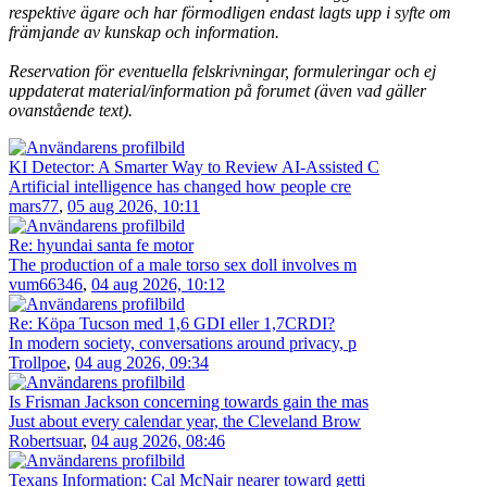
respektive ägare och har förmodligen endast lagts upp i syfte om
främjande av kunskap och information.
Reservation för eventuella felskrivningar, formuleringar och ej
uppdaterat material/information på forumet (även vad gäller
ovanstående text).
KI Detector: A Smarter Way to Review AI-Assisted C
Artificial intelligence has changed how people cre
mars77
,
05 aug 2026, 10:11
Re: hyundai santa fe motor
The production of a male torso sex doll involves m
vum66346
,
04 aug 2026, 10:12
Re: Köpa Tucson med 1,6 GDI eller 1,7CRDI?
In modern society, conversations around privacy, p
Trollpoe
,
04 aug 2026, 09:34
Is Frisman Jackson concerning towards gain the mas
Just about every calendar year, the Cleveland Brow
Robertsuar
,
04 aug 2026, 08:46
Texans Information: Cal McNair nearer toward getti