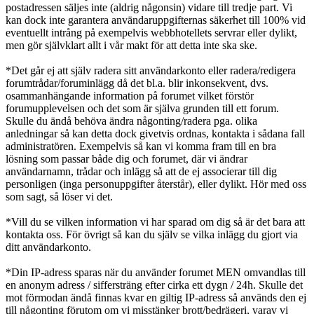
postadressen säljes inte (aldrig någonsin) vidare till tredje part. Vi
kan dock inte garantera användaruppgifternas säkerhet till 100% vid
eventuellt intrång på exempelvis webbhotellets servrar eller dylikt,
men gör självklart allt i vår makt för att detta inte ska ske.
*Det går ej att själv radera sitt användarkonto eller radera/redigera
forumtrådar/foruminlägg då det bl.a. blir inkonsekvent, dvs.
osammanhängande information på forumet vilket förstör
forumupplevelsen och det som är själva grunden till ett forum.
Skulle du ändå behöva ändra någonting/radera pga. olika
anledningar så kan detta dock givetvis ordnas, kontakta i sådana fall
administratören. Exempelvis så kan vi komma fram till en bra
lösning som passar både dig och forumet, där vi ändrar
användarnamn, trådar och inlägg så att de ej associerar till dig
personligen (inga personuppgifter återstår), eller dylikt. Hör med oss
som sagt, så löser vi det.
*Vill du se vilken information vi har sparad om dig så är det bara att
kontakta oss. För övrigt så kan du själv se vilka inlägg du gjort via
ditt användarkonto.
*Din IP-adress sparas när du använder forumet MEN omvandlas till
en anonym adress / siffersträng efter cirka ett dygn / 24h. Skulle det
mot förmodan ändå finnas kvar en giltig IP-adress så används den ej
till någonting förutom om vi misstänker brott/bedrägeri, varav vi