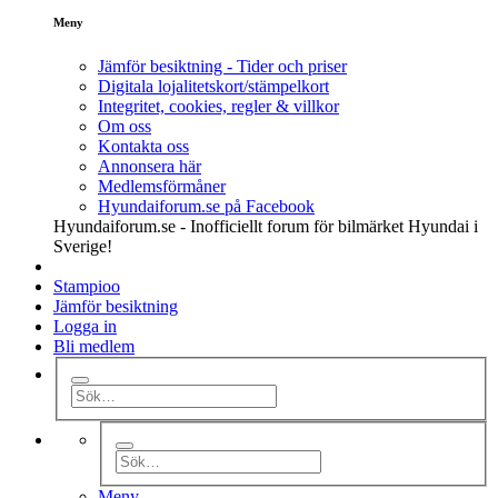
Meny
Jämför besiktning - Tider och priser
Digitala lojalitetskort/stämpelkort
Integritet, cookies, regler & villkor
Om oss
Kontakta oss
Annonsera här
Medlemsförmåner
Hyundaiforum.se på Facebook
Hyundaiforum.se - Inofficiellt forum för bilmärket Hyundai i
Sverige!
Stampioo
Jämför besiktning
Logga in
Bli medlem
Meny