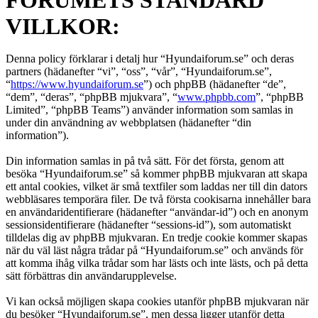
VILLKOR:
Denna policy förklarar i detalj hur “Hyundaiforum.se” och deras
partners (hädanefter “vi”, “oss”, “vår”, “Hyundaiforum.se”,
“
https://www.hyundaiforum.se
”) och phpBB (hädanefter “de”,
“dem”, “deras”, “phpBB mjukvara”, “
www.phpbb.com
”, “phpBB
Limited”, “phpBB Teams”) använder information som samlas in
under din användning av webbplatsen (hädanefter “din
information”).
Din information samlas in på två sätt. För det första, genom att
besöka “Hyundaiforum.se” så kommer phpBB mjukvaran att skapa
ett antal cookies, vilket är små textfiler som laddas ner till din dators
webbläsares temporära filer. De två första cookisarna innehåller bara
en användaridentifierare (hädanefter “användar-id”) och en anonym
sessionsidentifierare (hädanefter “sessions-id”), som automatiskt
tilldelas dig av phpBB mjukvaran. En tredje cookie kommer skapas
när du väl läst några trådar på “Hyundaiforum.se” och används för
att komma ihåg vilka trådar som har lästs och inte lästs, och på detta
sätt förbättras din användarupplevelse.
Vi kan också möjligen skapa cookies utanför phpBB mjukvaran när
du besöker “Hyundaiforum.se”, men dessa ligger utanför detta