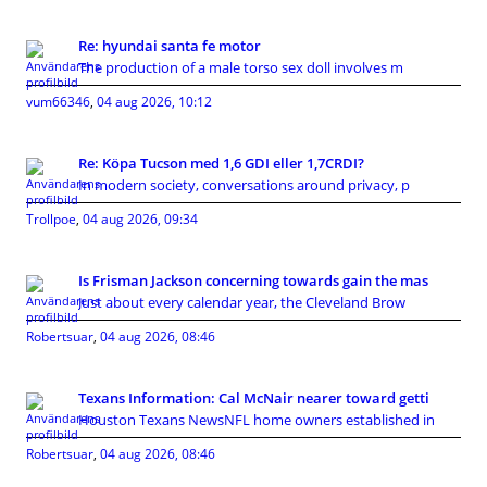
Re: hyundai santa fe motor
The production of a male torso sex doll involves m
vum66346
,
04 aug 2026, 10:12
Re: Köpa Tucson med 1,6 GDI eller 1,7CRDI?
In modern society, conversations around privacy, p
Trollpoe
,
04 aug 2026, 09:34
Is Frisman Jackson concerning towards gain the mas
Just about every calendar year, the Cleveland Brow
Robertsuar
,
04 aug 2026, 08:46
Texans Information: Cal McNair nearer toward getti
Houston Texans NewsNFL home owners established in
Robertsuar
,
04 aug 2026, 08:46