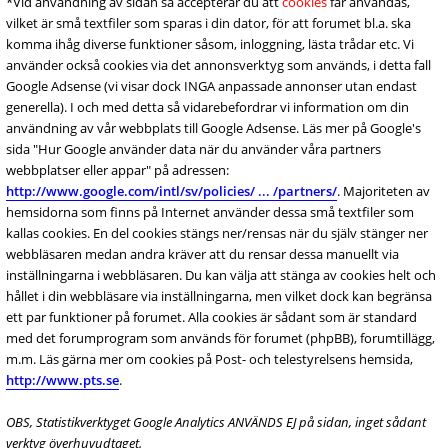
*Vid användning av sidan så accepterar du att
cookies
får användas,
vilket är små textfiler som sparas i din dator, för att forumet bl.a. ska
komma ihåg diverse funktioner såsom, inloggning, lästa trådar etc. Vi
använder också cookies via det annonsverktyg som används, i detta fall
Google Adsense (vi visar dock INGA anpassade annonser utan endast
generella). I och med detta så vidarebefordrar vi information om din
användning av vår webbplats till Google Adsense. Läs mer på Google's
sida "Hur Google använder data när du använder våra partners
webbplatser eller appar" på adressen:
http://www.google.com/intl/sv/policies/ ... /partners/
. Majoriteten av
hemsidorna som finns på Internet använder dessa små textfiler som
kallas cookies. En del cookies stängs ner/rensas när du själv stänger ner
webbläsaren medan andra kräver att du rensar dessa manuellt via
inställningarna i webbläsaren. Du kan välja att stänga av cookies helt och
hållet i din webbläsare via inställningarna, men vilket dock kan begränsa
ett par funktioner på forumet. Alla cookies är sådant som är standard
med det forumprogram som används för forumet (phpBB), forumtillägg,
m.m. Läs gärna mer om cookies på Post- och telestyrelsens hemsida,
http://www.pts.se
.
OBS, Statistikverktyget Google Analytics ANVÄNDS EJ på sidan, inget sådant
verktyg överhuvudtaget.