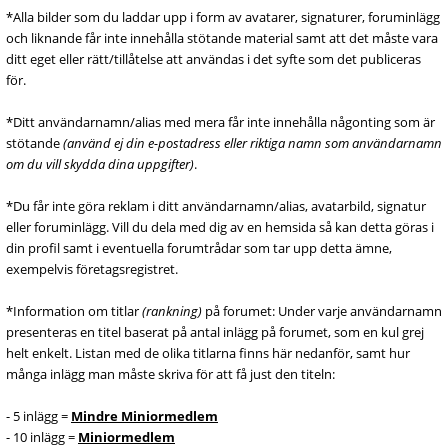
*Alla bilder som du laddar upp i form av avatarer, signaturer, foruminlägg
och liknande får inte innehålla stötande material samt att det måste vara
ditt eget eller rätt/tillåtelse att användas i det syfte som det publiceras
för.
*Ditt användarnamn/alias med mera får inte innehålla någonting som är
stötande
(använd ej din e-postadress eller riktiga namn som användarnamn
om du vill skydda dina uppgifter)
.
*Du får inte göra reklam i ditt användarnamn/alias, avatarbild, signatur
eller foruminlägg. Vill du dela med dig av en hemsida så kan detta göras i
din profil samt i eventuella forumtrådar som tar upp detta ämne,
exempelvis företagsregistret.
*Information om titlar
(rankning)
på forumet: Under varje användarnamn
presenteras en titel baserat på antal inlägg på forumet, som en kul grej
helt enkelt. Listan med de olika titlarna finns här nedanför, samt hur
många inlägg man måste skriva för att få just den titeln:
- 5 inlägg =
Mindre Miniormedlem
- 10 inlägg =
Miniormedlem