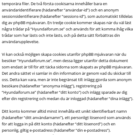
temporära filer. De två första cookisarna innehåller bara en
användaridentifierare (hädanefter “användar-id”) och en anonym
sessionsidentifierare (hädanefter “sessions-id”), som automatiskt tilldelas
dig av phpBB mjukvaran. En tredje cookie kommer skapas när du väl läst
några trådar på “Hyundaiforum.se” och används för att komma ihåg vilka
trådar som har lästs och inte lästs, och på detta sätt förbättras din
användarupplevelse.
Vi kan också möjligen skapa cookies utanför phpBB mjukvaran när du
besöker “Hyundaiforum.se”, men dessa ligger utanför detta dokument
som endast är till för att täcka sidorna som skapats av phpBB mjukvaran.
Det andra sättet vi samlar in din information är genom vad du skickar till
oss. Detta kan vara, men är inte begränsat till: inlägg gjorda som anonym
besökare (hädanefter “anonyma inlägg”), registrering på
“Hyundaiforum.se” (hädanefter “ditt konto”) och inlägg sparade av dig
efter din registrering och medan du är inloggad (hädanefter “dina inlägg”).
Ditt konto kommer alltid minst innehålla ett unikt identifierbart namn
(hädanefter “ditt användarnamn”), ett personligt lösenord som används
för att logga in på ditt konto (hädanefter “ditt lösenord”) och en
personlig, giltig e-postadress (hädanefter “din e-postadress”).