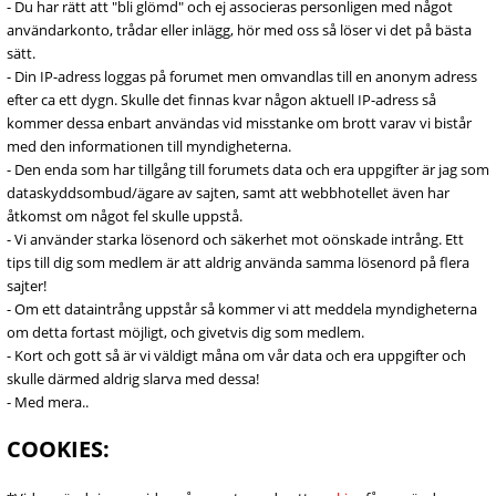
- Du har rätt att "bli glömd" och ej associeras personligen med något
användarkonto, trådar eller inlägg, hör med oss så löser vi det på bästa
sätt.
- Din IP-adress loggas på forumet men omvandlas till en anonym adress
efter ca ett dygn. Skulle det finnas kvar någon aktuell IP-adress så
kommer dessa enbart användas vid misstanke om brott varav vi bistår
med den informationen till myndigheterna.
- Den enda som har tillgång till forumets data och era uppgifter är jag som
dataskyddsombud/ägare av sajten, samt att webbhotellet även har
åtkomst om något fel skulle uppstå.
- Vi använder starka lösenord och säkerhet mot oönskade intrång. Ett
tips till dig som medlem är att aldrig använda samma lösenord på flera
sajter!
- Om ett dataintrång uppstår så kommer vi att meddela myndigheterna
om detta fortast möjligt, och givetvis dig som medlem.
- Kort och gott så är vi väldigt måna om vår data och era uppgifter och
skulle därmed aldrig slarva med dessa!
- Med mera..
COOKIES: