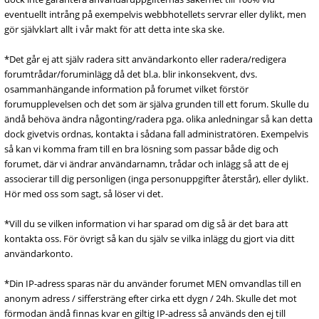
eventuellt intrång på exempelvis webbhotellets servrar eller dylikt, men
gör självklart allt i vår makt för att detta inte ska ske.
*Det går ej att själv radera sitt användarkonto eller radera/redigera
forumtrådar/foruminlägg då det bl.a. blir inkonsekvent, dvs.
osammanhängande information på forumet vilket förstör
forumupplevelsen och det som är själva grunden till ett forum. Skulle du
ändå behöva ändra någonting/radera pga. olika anledningar så kan detta
dock givetvis ordnas, kontakta i sådana fall administratören. Exempelvis
så kan vi komma fram till en bra lösning som passar både dig och
forumet, där vi ändrar användarnamn, trådar och inlägg så att de ej
associerar till dig personligen (inga personuppgifter återstår), eller dylikt.
Hör med oss som sagt, så löser vi det.
*Vill du se vilken information vi har sparad om dig så är det bara att
kontakta oss. För övrigt så kan du själv se vilka inlägg du gjort via ditt
användarkonto.
*Din IP-adress sparas när du använder forumet MEN omvandlas till en
anonym adress / siffersträng efter cirka ett dygn / 24h. Skulle det mot
förmodan ändå finnas kvar en giltig IP-adress så används den ej till