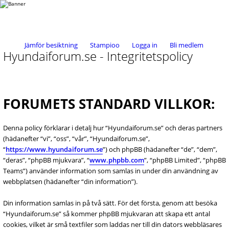
Jämför besiktning
Stampioo
Logga in
Bli medlem
Hyundaiforum.se - Integritetspolicy
FORUMETS STANDARD VILLKOR:
Denna policy förklarar i detalj hur “Hyundaiforum.se” och deras partners
(hädanefter “vi”, “oss”, “vår”, “Hyundaiforum.se”,
“
https://www.hyundaiforum.se
”) och phpBB (hädanefter “de”, “dem”,
“deras”, “phpBB mjukvara”, “
www.phpbb.com
”, “phpBB Limited”, “phpBB
Teams”) använder information som samlas in under din användning av
webbplatsen (hädanefter “din information”).
Din information samlas in på två sätt. För det första, genom att besöka
“Hyundaiforum.se” så kommer phpBB mjukvaran att skapa ett antal
cookies, vilket är små textfiler som laddas ner till din dators webbläsares