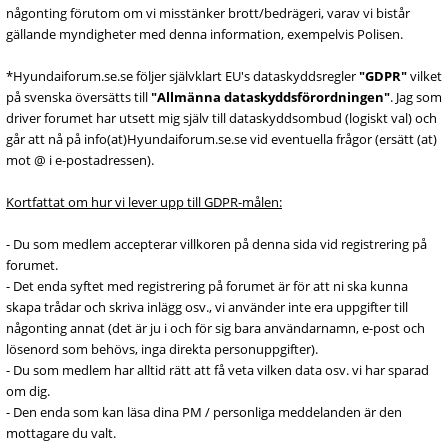
någonting förutom om vi misstänker brott/bedrägeri, varav vi bistår
gällande myndigheter med denna information, exempelvis Polisen.
*Hyundaiforum.se.se följer självklart EU's dataskyddsregler
"GDPR"
vilket
på svenska översätts till
"Allmänna dataskyddsförordningen"
. Jag som
driver forumet har utsett mig själv till dataskyddsombud (logiskt val) och
går att nå på info(at)Hyundaiforum.se.se vid eventuella frågor (ersätt (at)
mot @ i e-postadressen).
Kortfattat om hur vi lever upp till GDPR-målen:
- Du som medlem accepterar villkoren på denna sida vid registrering på
forumet.
- Det enda syftet med registrering på forumet är för att ni ska kunna
skapa trådar och skriva inlägg osv., vi använder inte era uppgifter till
någonting annat (det är ju i och för sig bara användarnamn, e-post och
lösenord som behövs, inga direkta personuppgifter).
- Du som medlem har alltid rätt att få veta vilken data osv. vi har sparad
om dig.
- Den enda som kan läsa dina PM / personliga meddelanden är den
mottagare du valt.