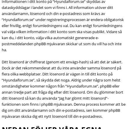
Informationen i ditt konto på “Hyundaiforum.se” skyddas av
dataskyddslagar i landet som vi finns i. All information utöver ditt
användarnamn, lösenord och din e-postadress som krävs av
“Hyundaiforum.se” under registreringsprocessen är endera obligatorisk
eller frivillig, enligt forumledningens val. Du kan enligt forumledningens
val välja vilken information i ditt konto som ska visas publikt. Vidare så
kan du, i ditt konto, välja vilka automatiskt genererade e-
postmeddelanden phpBB mjukvaran skickar ut som du vill ha och inte
ha.
Ditt lösenord är chiffrerat (genom ett envägs-hash) så att det är säkert.
Dock är det rekommenderat att du inte använder samma lösenord på
flera olika webbplatser. Ditt lösenord är vägen in till ditt konto på
“Hyundaiforum.se”, så skydda det noga. Aldrig under några som helst
omständigheter kommer någon från “Hyundaiforum.se”, phpBB eller
annan tredje part att fråga dig efter ditt lösenord. Om du glömmer bort
ditt lösenord så kan du använda “Jag har glömt mitt lösenord”-
funktionen som finns i phpBB mjukvaran. Denna process kommer att be
dig om ditt användarnamn och din e-postadress, sen kommer phpBB
mjukvaran skicka dig ett nytt lösenord till din e-postadress.