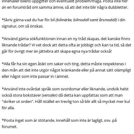
innehåller bilens uppgifter och eventuellt problem/fråga. Posta inte fler
än en forumtråd om samma ämne, så att det inte blir några dubbletter.
*Skriv gärna vad du har för bil
(bilmärke, bilmodell samt årsmodell)
i din
signatur, om så önskas.
*Använd gärna sökfunktionen innan en ny tråd skapas, det kanske finns
liknande trådar? Vi vet dock att detta ofta är jobbigt och kan ta tid, så det
går för övrigt mer än jättebra att skapa egna nya trådar också!
*Alla får ha sin egen åsikt om saker och ting, detta måste respekteras i
den mån att det inte utgör något kränkande eller på annat sätt olämpligt
eller något som inte passar in i ämnet.
*Använd inte ovårdat språk som svordomar eller liknande, undvik helst
också stora bokstäver
(versaler)
då detta kan uppfattas som att man
"skriker ut orden". Håll istället en trevlig ton så blir allt så mycket mer kul
för alla.
*Posta inget som är stötande, innehåll som inte är lagligt, osv. på
forumet.