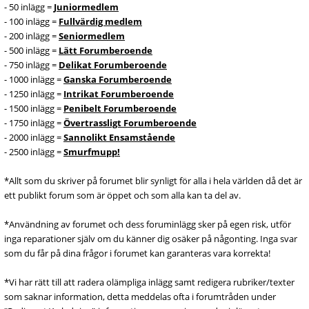
- 50 inlägg =
Juniormedlem
- 100 inlägg =
Fullvärdig medlem
- 200 inlägg =
Seniormedlem
- 500 inlägg =
Lätt Forumberoende
- 750 inlägg =
Delikat Forumberoende
- 1000 inlägg =
Ganska Forumberoende
- 1250 inlägg =
Intrikat Forumberoende
- 1500 inlägg =
Penibelt Forumberoende
- 1750 inlägg =
Övertrassligt Forumberoende
- 2000 inlägg =
Sannolikt Ensamstående
- 2500 inlägg =
Smurfmupp!
*Allt som du skriver på forumet blir synligt för alla i hela världen då det är
ett publikt forum som är öppet och som alla kan ta del av.
*Användning av forumet och dess foruminlägg sker på egen risk, utför
inga reparationer själv om du känner dig osäker på någonting. Inga svar
som du får på dina frågor i forumet kan garanteras vara korrekta!
*Vi har rätt till att radera olämpliga inlägg samt redigera rubriker/texter
som saknar information, detta meddelas ofta i forumtråden under