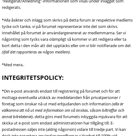
"Redigerat/Anledning"-informationen som visas under inlägget som
redigerats.
*Alla åsikter och inlägg som skrivs på detta forum är respektive medlems
tycke och tanke, vi på forumet representerar inte det som skrivs.
Innehållet på forumet är användargenererat av medlemmarna. Ser vi
någonting som tycks vara olämpligt så kommer vi att redigera eller ta
bort detta i den mån att det upptäcks eller om vi blir notifierade om det
(ifall det rapporteras av någon medlem)
.
*Med mera..
INTEGRITETSPOLICY:
*Din e-post används endast till registrering på forumet och för att
mottaga eventuella utskick av meddelanden från privatpersoner /
företag som önskar nå ut med erbjudanden och information
(alla är
välkomna att nå ut med information om så önskas, såsom bilträffar och
annat bilrelaterat)
, detta görs med forumets inbyggda mjukvara för att
skicka ut e-post som endast administratören har tillgång till. E-
postadressen säljes inte (aldrig någonsin) vidare till tredje part. Vi kan
dock inte garantera användaruppgifternas säkerhet till 100% vid