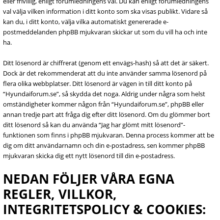
eller frivillig, enligt forumledningens val. Du kan enligt forumledningens
val välja vilken information i ditt konto som ska visas publikt. Vidare så
kan du, i ditt konto, välja vilka automatiskt genererade e-
postmeddelanden phpBB mjukvaran skickar ut som du vill ha och inte
ha.
Ditt lösenord är chiffrerat (genom ett envägs-hash) så att det är säkert.
Dock är det rekommenderat att du inte använder samma lösenord på
flera olika webbplatser. Ditt lösenord är vägen in till ditt konto på
“Hyundaiforum.se”, så skydda det noga. Aldrig under några som helst
omständigheter kommer någon från “Hyundaiforum.se”, phpBB eller
annan tredje part att fråga dig efter ditt lösenord. Om du glömmer bort
ditt lösenord så kan du använda “Jag har glömt mitt lösenord”-
funktionen som finns i phpBB mjukvaran. Denna process kommer att be
dig om ditt användarnamn och din e-postadress, sen kommer phpBB
mjukvaran skicka dig ett nytt lösenord till din e-postadress.
NEDAN FÖLJER VÅRA EGNA
REGLER, VILLKOR,
INTEGRITETSPOLICY & COOKIES: