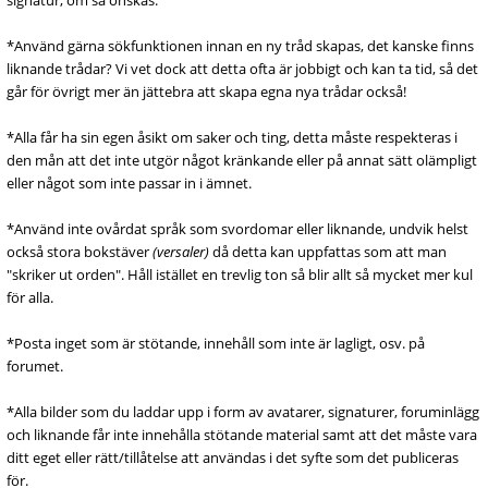
signatur, om så önskas.
*Använd gärna sökfunktionen innan en ny tråd skapas, det kanske finns
liknande trådar? Vi vet dock att detta ofta är jobbigt och kan ta tid, så det
går för övrigt mer än jättebra att skapa egna nya trådar också!
*Alla får ha sin egen åsikt om saker och ting, detta måste respekteras i
den mån att det inte utgör något kränkande eller på annat sätt olämpligt
eller något som inte passar in i ämnet.
*Använd inte ovårdat språk som svordomar eller liknande, undvik helst
också stora bokstäver
(versaler)
då detta kan uppfattas som att man
"skriker ut orden". Håll istället en trevlig ton så blir allt så mycket mer kul
för alla.
*Posta inget som är stötande, innehåll som inte är lagligt, osv. på
forumet.
*Alla bilder som du laddar upp i form av avatarer, signaturer, foruminlägg
och liknande får inte innehålla stötande material samt att det måste vara
ditt eget eller rätt/tillåtelse att användas i det syfte som det publiceras
för.