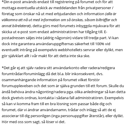
*Din e-post används endast till registrering på forumet och för att
mottaga eventuella utskick av meddelanden från privatpersoner /
företag som önskar nå ut med erbjudanden och information
(alla är
välkomna att nå ut med information om så önskas, såsom bilträffar och
annat bilrelaterat)
, detta görs med forumets inbyggda mjukvara för att
skicka ut e-post som endast administratören har tillgång till. E-
postadressen säljes inte (aldrig någonsin) vidare till tredje part. Vi kan
dock inte garantera användaruppgifternas säkerhet till 100% vid
eventuellt intrång på exempelvis webbhotellets servrar eller dylikt, men
gör självklart allt i vår makt för att detta inte ska ske.
*Det går ej att själv radera sitt användarkonto eller radera/redigera
forumtrådar/foruminlägg då det bl.a. blir inkonsekvent, dvs.
osammanhängande information på forumet vilket förstör
forumupplevelsen och det som är själva grunden till ett forum. Skulle du
ändå behöva ändra någonting/radera pga. olika anledningar så kan detta
dock givetvis ordnas, kontakta i sådana fall administratören. Exempelvis
så kan vi komma fram till en bra lösning som passar både dig och
forumet, där vi ändrar användarnamn, trådar och inlägg så att de ej
associerar till dig personligen (inga personuppgifter återstår), eller dylikt.
Hör med oss som sagt, så löser vi det.