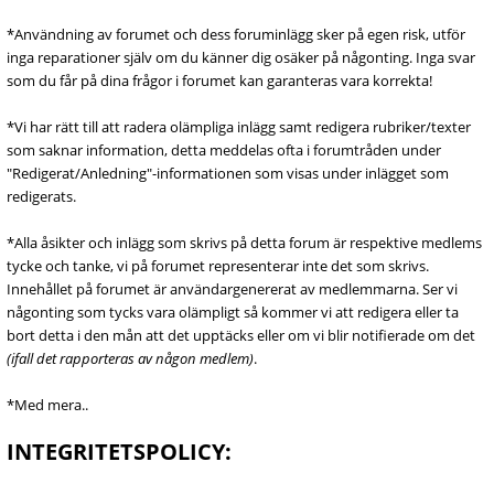
*Användning av forumet och dess foruminlägg sker på egen risk, utför
inga reparationer själv om du känner dig osäker på någonting. Inga svar
som du får på dina frågor i forumet kan garanteras vara korrekta!
*Vi har rätt till att radera olämpliga inlägg samt redigera rubriker/texter
som saknar information, detta meddelas ofta i forumtråden under
"Redigerat/Anledning"-informationen som visas under inlägget som
redigerats.
*Alla åsikter och inlägg som skrivs på detta forum är respektive medlems
tycke och tanke, vi på forumet representerar inte det som skrivs.
Innehållet på forumet är användargenererat av medlemmarna. Ser vi
någonting som tycks vara olämpligt så kommer vi att redigera eller ta
bort detta i den mån att det upptäcks eller om vi blir notifierade om det
(ifall det rapporteras av någon medlem)
.
*Med mera..
INTEGRITETSPOLICY: