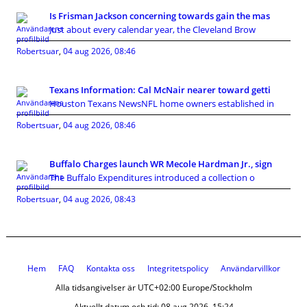
Is Frisman Jackson concerning towards gain the mas
Just about every calendar year, the Cleveland Brow
Robertsuar
,
04 aug 2026, 08:46
Texans Information: Cal McNair nearer toward getti
Houston Texans NewsNFL home owners established in
Robertsuar
,
04 aug 2026, 08:46
Buffalo Charges launch WR Mecole Hardman Jr., sign
The Buffalo Expenditures introduced a collection o
Robertsuar
,
04 aug 2026, 08:43
Hem
FAQ
Kontakta oss
Integritetspolicy
Användarvillkor
Alla tidsangivelser är UTC+02:00 Europe/Stockholm
Aktuellt datum och tid: 08 aug 2026, 15:24