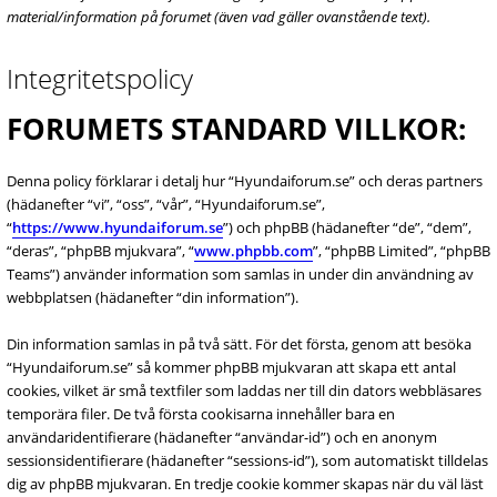
material/information på forumet (även vad gäller ovanstående text).
Integritetspolicy
FORUMETS STANDARD VILLKOR:
Denna policy förklarar i detalj hur “Hyundaiforum.se” och deras partners
(hädanefter “vi”, “oss”, “vår”, “Hyundaiforum.se”,
“
https://www.hyundaiforum.se
”) och phpBB (hädanefter “de”, “dem”,
“deras”, “phpBB mjukvara”, “
www.phpbb.com
”, “phpBB Limited”, “phpBB
Teams”) använder information som samlas in under din användning av
webbplatsen (hädanefter “din information”).
Din information samlas in på två sätt. För det första, genom att besöka
“Hyundaiforum.se” så kommer phpBB mjukvaran att skapa ett antal
cookies, vilket är små textfiler som laddas ner till din dators webbläsares
temporära filer. De två första cookisarna innehåller bara en
användaridentifierare (hädanefter “användar-id”) och en anonym
sessionsidentifierare (hädanefter “sessions-id”), som automatiskt tilldelas
dig av phpBB mjukvaran. En tredje cookie kommer skapas när du väl läst