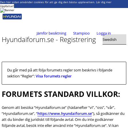
Den här sidan använder cookies för att ge dig den bästa upplevelsen.
Lär dig mer
Uppfattat!
Jämför besiktning
Stampioo
Logga in
Hyundaiforum.se - Registrering
Du går med på att följa forumets regler som beskrivs i följande
sektion “Regler”:
Visa forumets regler
FORUMETS STANDARD VILLKOR:
Genom att besöka “Hyundaiforum.se” (hädanefter “vi”, “oss”, “vår”,
“Hyundaiforum.se”, “
https://www.hyundaiforum.se
”), så godkänner du
att du binder dig juridiskt till följande avtal. Om du inte godkänner
följande avtal, besök inte eller använd inte “Hyundaiforum.se”. Vi kan