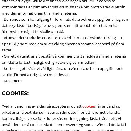
efter ca ett dygn. Skulle det finnas kvar någon aktuell IP-adress så
kommer dessa enbart användas vid misstanke om brott varav vi bistår
med den informationen till myndigheterna.
- Den enda som har tillgång till forumets data och era uppgifter är jag som
dataskyddsombud/ägare av sajten, samt att webbhotellet även har
åtkomst om något fel skulle uppstå.
- Vi använder starka lösenord och säkerhet mot oönskade intrång. Ett
tips till dig som medlem är att aldrig använda samma lösenord på flera
sajter!
- Om ett dataintrång uppstår så kommer vi att meddela myndigheterna
om detta fortast möjligt, och givetvis dig som medlem.
- Kort och gott så är vi väldigt måna om vår data och era uppgifter och
skulle därmed aldrig slarva med dessa!
- Med mera..
COOKIES:
*Vid användning av sidan så accepterar du att
cookies
får användas,
vilket är små textfiler som sparas i din dator, för att forumet bl.a. ska
komma ihåg diverse funktioner såsom, inloggning, lästa trådar etc. Vi
använder också cookies via det annonsverktyg som används, i detta fall
Google Adsense (vi visar dock INGA anpassade annonser utan endast