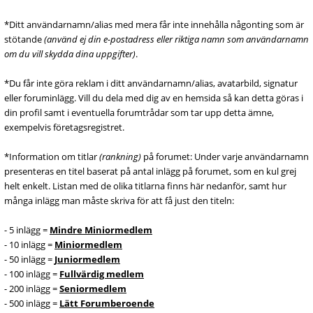
*Ditt användarnamn/alias med mera får inte innehålla någonting som är
stötande
(använd ej din e-postadress eller riktiga namn som användarnamn
om du vill skydda dina uppgifter)
.
*Du får inte göra reklam i ditt användarnamn/alias, avatarbild, signatur
eller foruminlägg. Vill du dela med dig av en hemsida så kan detta göras i
din profil samt i eventuella forumtrådar som tar upp detta ämne,
exempelvis företagsregistret.
*Information om titlar
(rankning)
på forumet: Under varje användarnamn
presenteras en titel baserat på antal inlägg på forumet, som en kul grej
helt enkelt. Listan med de olika titlarna finns här nedanför, samt hur
många inlägg man måste skriva för att få just den titeln:
- 5 inlägg =
Mindre Miniormedlem
- 10 inlägg =
Miniormedlem
- 50 inlägg =
Juniormedlem
- 100 inlägg =
Fullvärdig medlem
- 200 inlägg =
Seniormedlem
- 500 inlägg =
Lätt Forumberoende