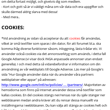
om detta fortast möjligt, och givetvis dig som medlem.
- Kort och gott så är vi väldigt måna om vår data och era uppgifter och
skulle därmed aldrig slarva med dessa!
- Med mera..
COOKIES:
*Vid användning av sidan så accepterar du att
cookies
får användas,
vilket är små textfiler som sparas i din dator, för att forumet bl.a. ska
komma ihåg diverse funktioner såsom, inloggning, lästa trådar etc. Vi
använder också cookies via det annonsverktyg som används, i detta fall
Google Adsense (vi visar dock INGA anpassade annonser utan endast
generella). I och med detta så vidarebefordrar vi information om din
användning av vår webbplats till Google Adsense. Läs mer på Google's
sida "Hur Google använder data när du använder våra partners
webbplatser eller appar" på adressen:
http://www.google.com/intl/sv/policies/ ... /partners/
. Majoriteten av
hemsidorna som finns på Internet använder dessa små textfiler som
kallas cookies. En del cookies stängs ner/rensas när du själv stänger ner
webbläsaren medan andra kräver att du rensar dessa manuellt via
inställningarna i webbläsaren. Du kan välja att stänga av cookies helt och