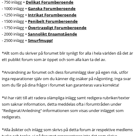
- 750 inlägg =
Delikat Forumberoende
- 1000 inlägg =
Ganska Forumberoende
- 1250 inlägg =
Intrikat Forumberoende
- 1500 inlägg =
Penibelt Forumberoende
- 1750 inlägg =
Övertrassligt Forumberoende
- 2000 inlägg =
Sannolikt Ensamstående
- 2500 inlägg =
Smurfmupp!
*Allt som du skriver på forumet blir synligt för alla i hela världen då det är
ett publikt forum som är öppet och som alla kan ta del av.
*Användning av forumet och dess foruminlägg sker på egen risk, utför
inga reparationer själv om du känner dig osäker på någonting. Inga svar
som du får på dina frågor i forumet kan garanteras vara korrekta!
*Vi har rätt till att radera olämpliga inlägg samt redigera rubriker/texter
som saknar information, detta meddelas ofta i forumtråden under
"Redigerat/Anledning"-informationen som visas under inlägget som
redigerats.
*Alla åsikter och inlägg som skrivs på detta forum är respektive medlems