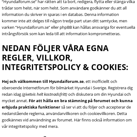
“Hyundaiforum.se” har rätten att ta bort, redigera, flytta eller stänga vilka
trådar som helst, när som helst. Som användare godkänner du att all
information du skriver in sparas i en databas. Denna information
kommer inte att delges till någon tredje part utan ditt samtycke, men
varken “Hyundaiforum.se” eller phpBB kan hållas ansvariga för eventuella
intrångsförsök som kan leda till att information komprometteras.
NEDAN FÖLJER VÅRA EGNA
REGLER, VILLKOR,
INTEGRITETSPOLICY & COOKIES:
Hej och välkommen till Hyundaiforum.se
, ett inofficiellt och
oberoende Internetforum för bilmärket Hyundai i Sverige. Registrera dig
redan idag
(givetvis helt kostnadsfritt)
och diskutera om din Hyundai och
mycket annat.
För att hålla en bra stämning på forumet och kunna
erbjuda praktiska funktioner
så ser vi att du följer och accepterar de
nedanstående reglerna, användarvillkoren och cookievillkoren. Detta
godkännes vid användning av forumet. Här finns också information om
vår integritetspolicy med mera.