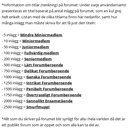
*Information om titlar
(rankning)
på forumet: Under varje användarnamn
presenteras en titel baserat på antal inlägg på forumet, som en kul grej
helt enkelt. Listan med de olika titlarna finns här nedanför, samt hur
många inlägg man måste skriva för att få just den titeln:
- 5 inlägg =
Mindre Miniormedlem
- 10 inlägg =
Miniormedlem
- 50 inlägg =
Juniormedlem
- 100 inlägg =
Fullvärdig medlem
- 200 inlägg =
Seniormedlem
- 500 inlägg =
Lätt Forumberoende
- 750 inlägg =
Delikat Forumberoende
- 1000 inlägg =
Ganska Forumberoende
- 1250 inlägg =
Intrikat Forumberoende
- 1500 inlägg =
Penibelt Forumberoende
- 1750 inlägg =
Övertrassligt Forumberoende
- 2000 inlägg =
Sannolikt Ensamstående
- 2500 inlägg =
Smurfmupp!
*Allt som du skriver på forumet blir synligt för alla i hela världen då det är
ett publikt forum som är öppet och som alla kan ta del av.