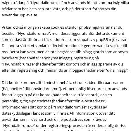
några trådar på “Hyundaiforum.se” och används för att komma ihåg vilka
trådar som har lästs och inte lästs, och på detta sätt förbättras din
användarupplevelse.
Vi kan också möjligen skapa cookies utanför phpBB mjukvaran när du
besöker “Hyundaiforum.se”, men dessa ligger utanför detta dokument
som endast är till för att täcka sidorna som skapats av phpBB mjukvaran.
Det andra sättet vi samlar in din information är genom vad du skickar till
oss. Detta kan vara, men är inte begränsat till: inlägg gjorda som anonym
besökare (hädanefter “anonyma inlägg”), registrering på
“Hyundaiforum.se” (hädanefter “ditt konto”) och inlägg sparade av dig
efter din registrering och medan du är inloggad (hädanefter “dina inlägg”).
Ditt konto kommer alltid minst innehålla ett unikt identifierbart namn
(hädanefter “ditt användarnamn”), ett personligt lösenord som används
för att logga in på ditt konto (hädanefter “ditt lösenord”) och en
personlig, giltig e-postadress (hädanefter “din e-postadress”).
Informationen i ditt konto på “Hyundaiforum.se” skyddas av
dataskyddslagar i landet som vi finns i. All information utöver ditt
användarnamn, lösenord och din e-postadress som krävs av
“Hyundaiforum.se” under registreringsprocessen är endera obligatorisk