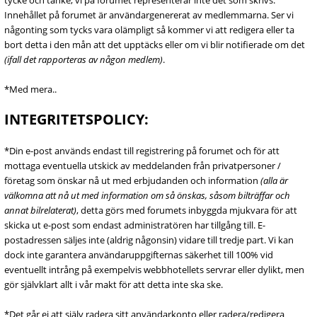
tycke och tanke, vi på forumet representerar inte det som skrivs.
Innehållet på forumet är användargenererat av medlemmarna. Ser vi
någonting som tycks vara olämpligt så kommer vi att redigera eller ta
bort detta i den mån att det upptäcks eller om vi blir notifierade om det
(ifall det rapporteras av någon medlem)
.
*Med mera..
INTEGRITETSPOLICY:
*Din e-post används endast till registrering på forumet och för att
mottaga eventuella utskick av meddelanden från privatpersoner /
företag som önskar nå ut med erbjudanden och information
(alla är
välkomna att nå ut med information om så önskas, såsom bilträffar och
annat bilrelaterat)
, detta görs med forumets inbyggda mjukvara för att
skicka ut e-post som endast administratören har tillgång till. E-
postadressen säljes inte (aldrig någonsin) vidare till tredje part. Vi kan
dock inte garantera användaruppgifternas säkerhet till 100% vid
eventuellt intrång på exempelvis webbhotellets servrar eller dylikt, men
gör självklart allt i vår makt för att detta inte ska ske.
*Det går ej att själv radera sitt användarkonto eller radera/redigera