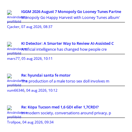
IGGM 2026 August 7 Monopoly Go Looney Tunes Partne
Monopoly Go Happy Harvest with Looney Tunes album'
Cjacker
,
07 aug 2026, 08:37
KI Detector: A Smarter Way to Review AI-Assisted C
Artificial intelligence has changed how people cre
mars77
,
05 aug 2026, 10:11
Re: hyundai santa fe motor
The production of a male torso sex doll involves m
vum66346
,
04 aug 2026, 10:12
Re: Köpa Tucson med 1,6 GDI eller 1,7CRDI?
In modern society, conversations around privacy, p
Trollpoe
,
04 aug 2026, 09:34