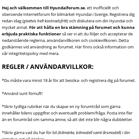
Hej och välkommen till Hyundaiforum.se
, ett inofficiellt och
oberoende Internetforum för bilmärket Hyundai i Sverige. Registrera dig
redan idag
(givetvis helt kostnadsfritt)
och diskutera om din Hyundai och
mycket annat.
För att hålla en bra stämning på forumet och kunna
erbjuda praktiska funktioner
så ser vi att du följer och accepterar de
nedanstående reglerna, användarvillkoren och cookievillkoren. Detta
godkännes vid användning av forumet. Här finns också information om
vår integritetspolicy med mera.
REGLER / ANVÄNDARVILLKOR:
*Du måste vara minst 18 år för att besöka- och registrera dig på forumet.
*Använd sunt förnuft!
*Skriv tydliga rubriker när du skapar en ny forumtråd som gärna
innehåller bilens uppgifter och eventuellt problem/fråga. Posta inte fler
än en forumtråd om samma ämne, så att det inte blir några dubbletter.
*Skriv gärna vad du har för bil
(bilmärke, bilmodell samt årsmodell)
i din