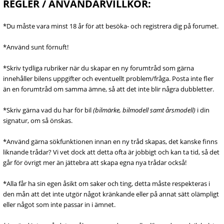
REGLER / ANVÄNDARVILLKOR:
*Du måste vara minst 18 år för att besöka- och registrera dig på forumet.
*Använd sunt förnuft!
*Skriv tydliga rubriker när du skapar en ny forumtråd som gärna
innehåller bilens uppgifter och eventuellt problem/fråga. Posta inte fler
än en forumtråd om samma ämne, så att det inte blir några dubbletter.
*Skriv gärna vad du har för bil
(bilmärke, bilmodell samt årsmodell)
i din
signatur, om så önskas.
*Använd gärna sökfunktionen innan en ny tråd skapas, det kanske finns
liknande trådar? Vi vet dock att detta ofta är jobbigt och kan ta tid, så det
går för övrigt mer än jättebra att skapa egna nya trådar också!
*Alla får ha sin egen åsikt om saker och ting, detta måste respekteras i
den mån att det inte utgör något kränkande eller på annat sätt olämpligt
eller något som inte passar in i ämnet.