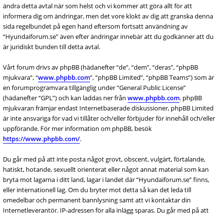
ändra detta avtal när som helst och vi kommer att göra allt för att
informera dig om ändringar, men det vore klokt av dig att granska denna
sida regelbundet på egen hand eftersom fortsatt användning av
“Hyundaiforum.se” även efter ändringar innebär att du godkänner att du
är juridiskt bunden till detta avtal.
Vårt forum drivs av phpBB (hädanefter “de”, “dem”, “deras”, “phpBB
mjukvara”, “
www.phpbb.com
”, “phpBB Limited”, “phpBB Teams”) som är
en forumprogramvara tillgänglig under “General Public License”
(hädanefter “GPL”) och kan laddas ner från
www.phpbb.com
. phpBB
mjukvaran främjar endast Internetbaserade diskussioner, phpBB Limited
är inte ansvariga för vad vi tillåter och/eller förbjuder för innehåll och/eller
uppförande. För mer information om phpBB, besök
https://www.phpbb.com/
.
Du går med på att inte posta något grovt, obscent, vulgärt, förtalande,
hatiskt, hotande, sexuellt orienterat eller något annat material som kan
bryta mot lagarna i ditt land, lagar i landet där “Hyundaiforum.se” finns,
eller internationell lag. Om du bryter mot detta så kan det leda till
omedelbar och permanent bannlysning samt att vi kontaktar din
Internetleverantör. IP-adressen för alla inlägg sparas. Du går med på att