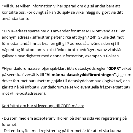
*Vill du se vilken information vi har sparad om dig så är det bara att
kontakta oss. För övrigt så kan du själv se vilka inlägg du gjort via ditt
användarkonto.
*Din IP-adress sparas när du använder forumet MEN omvandlas till en
anonym adress / siffersträng efter cirka ett dygn / 24h. Skulle det mot
förmodan ändå finnas kvar en giltig IP-adress så används den ej till
någonting förutom om vi misstänker brott/bedrägeri, varav vi bistår
gällande myndigheter med denna information, exempelvis Polisen.
*Hyundaiforum.se.se följer självklart EU's dataskyddsregler
"GDPR"
vilket
på svenska översätts till
"Allmänna dataskyddsförordningen"
. Jag som
driver forumet har utsett mig själv till dataskyddsombud (logiskt val) och
går att nå på info(at)Hyundaiforum.se.se vid eventuella frågor (ersätt (at)
mot @ i e-postadressen).
Kortfattat om hur vi lever upp till GDPR-målen:
- Du som medlem accepterar villkoren på denna sida vid registrering på
forumet.
- Det enda syftet med registrering på forumet är för att ni ska kunna