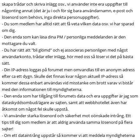
skapa trådar och skriva inlägg osv., vi använder inte era uppgifter till
någonting annat (det är ju i och för sig bara användarnamn, e-post och
lösenord som behövs, inga direkta personuppgifter).
- Du som medlem har alltid rätt att få veta vilken data osv. vi har sparad
om dig.
- Den enda som kan läsa dina PM / personliga meddelanden är den
mottagare du valt.
- Du har rätt att "bli glömd" och ej associeras personligen med något
användarkonto, trådar eller inlägg, hör med oss så löser vi det på bästa
sätt.
- Din IP-adress loggas på forumet men omvandlas till en anonym adress
efter ca ett dygn. Skulle det finnas kvar någon aktuell IP-adress så
kommer dessa enbart användas vid misstanke om brott varav vi bistår
med den informationen till myndigheterna.
- Den enda som har tillgång till forumets data och era uppgifter är jag som
dataskyddsombud/ägare av sajten, samt att webbhotellet även har
åtkomst om något fel skulle uppstå.
- Vi använder starka lösenord och säkerhet mot oönskade intrång. Ett
tips till dig som medlem är att aldrig använda samma lösenord på flera
sajter!
- Om ett dataintrång uppstår så kommer vi att meddela myndigheterna