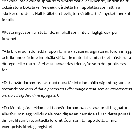
*Använd inte ovårdat språk som svordomar eller liknande, undvik helst
också stora bokstäver
(versaler)
då detta kan uppfattas som att man
"skriker ut orden". Håll istället en trevlig ton så blir allt så mycket mer kul
för alla.
*Posta inget som är stötande, innehåll som inte är lagligt, osv. på
forumet.
*Alla bilder som du laddar upp i form av avatarer, signaturer, foruminlägg
och liknande får inte innehålla stötande material samt att det måste vara
ditt eget eller rätt/tillåtelse att användas i det syfte som det publiceras
för.
*Ditt användarnamn/alias med mera får inte innehålla någonting som är
stötande
(använd ej din e-postadress eller riktiga namn som användarnamn
om du vill skydda dina uppgifter)
.
*Du får inte göra reklam i ditt användarnamn/alias, avatarbild, signatur
eller foruminlägg. Vill du dela med dig av en hemsida så kan detta göras i
din profil samt i eventuella forumtrådar som tar upp detta ämne,
exempelvis företagsregistret.