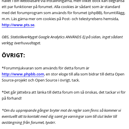
hållet i din webbläsare via inställningarna, men vilket dock kan begränsa
ett par funktioner på forumet. Alla cookies är sådant som är standard
med det forumprogram som används för forumet (phpBB), forumtillägg,
m.m. Läs gärna mer om cookies på Post- och telestyrelsens hemsida,
http://www.pts.se
.
OBS, Statistikverktyget Google Analytics ANVÄNDS EJ på sidan, inget sådant
verktyg överhuvudtaget.
ÖVRIGT:
*Forummjukvaran som används för detta forum är
http://www.phpbb.com
, en stor eloge till alla som bidrar till detta Open
Source-projekt och Open Source i övrigt, tack.
*Det går jättebra att länka till detta forum om så önskas, det tackar vi för
på förhand!
*Om du upprepande gånger bryter mot de regler som finns så kommer vi
eventuellt att ta kontakt med dig samt ge varningar som till slut leder till
avstängning från forumet, tyvärr.