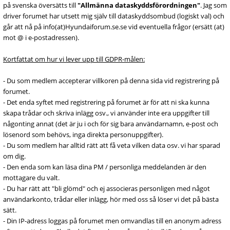
på svenska översätts till
"Allmänna dataskyddsförordningen"
. Jag som
driver forumet har utsett mig själv till dataskyddsombud (logiskt val) och
går att nå på info(at)Hyundaiforum.se.se vid eventuella frågor (ersätt (at)
mot @ i e-postadressen).
Kortfattat om hur vi lever upp till GDPR-målen:
- Du som medlem accepterar villkoren på denna sida vid registrering på
forumet.
- Det enda syftet med registrering på forumet är för att ni ska kunna
skapa trådar och skriva inlägg osv., vi använder inte era uppgifter till
någonting annat (det är ju i och för sig bara användarnamn, e-post och
lösenord som behövs, inga direkta personuppgifter).
- Du som medlem har alltid rätt att få veta vilken data osv. vi har sparad
om dig.
- Den enda som kan läsa dina PM / personliga meddelanden är den
mottagare du valt.
- Du har rätt att "bli glömd" och ej associeras personligen med något
användarkonto, trådar eller inlägg, hör med oss så löser vi det på bästa
sätt.
- Din IP-adress loggas på forumet men omvandlas till en anonym adress