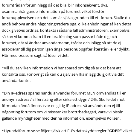
forumtrådar/foruminlägg då det bl.a. blir inkonsekvent, dvs.
osammanhängande information på forumet vilket förstör
forumupplevelsen och det som är själva grunden till ett forum. Skulle du
ändå behöva ändra någonting/radera pga. olika anledningar så kan detta
dock givetvis ordnas, kontakta i sådana fall administratören. Exempelvis
så kan vi komma fram till en bra lösning som passar både dig och
forumet, där vi ändrar användarnamn, trådar och inlägg så att de ej
associerar till dig personligen (inga personuppgifter återstår), eller dylikt.
Hör med oss som sagt, så löser vi det.
*Vill du se vilken information vi har sparad om dig så är det bara att
kontakta oss. För övrigt så kan du själv se vilka inlägg du gjort via ditt
användarkonto.
*Din IP-adress sparas när du använder forumet MEN omvandlas till en
anonym adress / siffersträng efter cirka ett dygn / 24h. Skulle det mot
förmodan ändå finnas kvar en giltig IP-adress så används den ej till
någonting förutom om vi misstänker brott/bedrägeri, varav vi bistår
gällande myndigheter med denna information, exempelvis Polisen.
*Hyundaiforum.se.se följer självklart EU's dataskyddsregler
"GDPR"
vilket