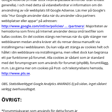
generella). I och med detta så vidarebefordrar vi information om din
användning av vår webbplats till Google Adsense. Läs mer på Google's
sida "Hur Google använder data när du använder våra partners
webbplatser eller appar" på adressen:
http://www.google.com/intl/sv/policies/ ... /partners/
. Majoriteten av
hemsidorna som finns på Internet använder dessa små textfiler som
kallas cookies. En del cookies stängs ner/rensas när du själv stänger ner
webbläsaren medan andra kräver att du rensar dessa manuellt via
inställningarna i webbläsaren. Du kan välja att stänga av cookies helt och
hållet i din webbläsare via inställningarna, men vilket dock kan begränsa
ett par funktioner på forumet. Alla cookies är sådant som är standard
med det forumprogram som används för forumet (phpBB), forumtillägg,
m.m. Läs gärna mer om cookies på Post- och telestyrelsens hemsida,
http://www.pts.se
.
OBS, Statistikverktyget Google Analytics ANVÄNDS EJ på sidan, inget sådant
verktyg överhuvudtaget.
ÖVRIGT:
*Forummjukvaran som används för detta forum är