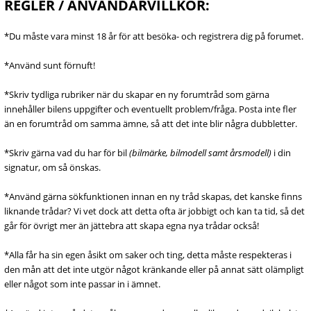
REGLER / ANVÄNDARVILLKOR:
*Du måste vara minst 18 år för att besöka- och registrera dig på forumet.
*Använd sunt förnuft!
*Skriv tydliga rubriker när du skapar en ny forumtråd som gärna
innehåller bilens uppgifter och eventuellt problem/fråga. Posta inte fler
än en forumtråd om samma ämne, så att det inte blir några dubbletter.
*Skriv gärna vad du har för bil
(bilmärke, bilmodell samt årsmodell)
i din
signatur, om så önskas.
*Använd gärna sökfunktionen innan en ny tråd skapas, det kanske finns
liknande trådar? Vi vet dock att detta ofta är jobbigt och kan ta tid, så det
går för övrigt mer än jättebra att skapa egna nya trådar också!
*Alla får ha sin egen åsikt om saker och ting, detta måste respekteras i
den mån att det inte utgör något kränkande eller på annat sätt olämpligt
eller något som inte passar in i ämnet.