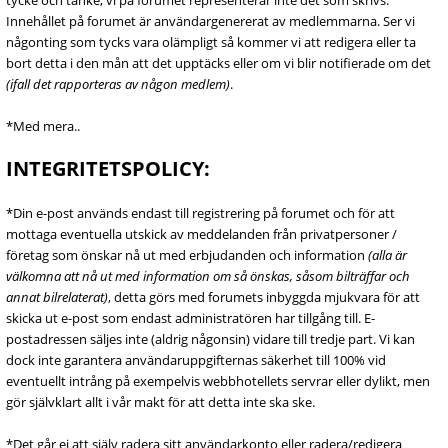
tycke och tanke, vi på forumet representerar inte det som skrivs.
Innehållet på forumet är användargenererat av medlemmarna. Ser vi
någonting som tycks vara olämpligt så kommer vi att redigera eller ta
bort detta i den mån att det upptäcks eller om vi blir notifierade om det
(ifall det rapporteras av någon medlem)
.
*Med mera..
INTEGRITETSPOLICY:
*Din e-post används endast till registrering på forumet och för att
mottaga eventuella utskick av meddelanden från privatpersoner /
företag som önskar nå ut med erbjudanden och information
(alla är
välkomna att nå ut med information om så önskas, såsom bilträffar och
annat bilrelaterat)
, detta görs med forumets inbyggda mjukvara för att
skicka ut e-post som endast administratören har tillgång till. E-
postadressen säljes inte (aldrig någonsin) vidare till tredje part. Vi kan
dock inte garantera användaruppgifternas säkerhet till 100% vid
eventuellt intrång på exempelvis webbhotellets servrar eller dylikt, men
gör självklart allt i vår makt för att detta inte ska ske.
*Det går ej att själv radera sitt användarkonto eller radera/redigera