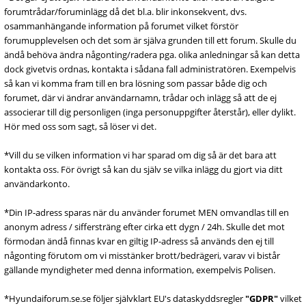
forumtrådar/foruminlägg då det bl.a. blir inkonsekvent, dvs.
osammanhängande information på forumet vilket förstör
forumupplevelsen och det som är själva grunden till ett forum. Skulle du
ändå behöva ändra någonting/radera pga. olika anledningar så kan detta
dock givetvis ordnas, kontakta i sådana fall administratören. Exempelvis
så kan vi komma fram till en bra lösning som passar både dig och
forumet, där vi ändrar användarnamn, trådar och inlägg så att de ej
associerar till dig personligen (inga personuppgifter återstår), eller dylikt.
Hör med oss som sagt, så löser vi det.
*Vill du se vilken information vi har sparad om dig så är det bara att
kontakta oss. För övrigt så kan du själv se vilka inlägg du gjort via ditt
användarkonto.
*Din IP-adress sparas när du använder forumet MEN omvandlas till en
anonym adress / siffersträng efter cirka ett dygn / 24h. Skulle det mot
förmodan ändå finnas kvar en giltig IP-adress så används den ej till
någonting förutom om vi misstänker brott/bedrägeri, varav vi bistår
gällande myndigheter med denna information, exempelvis Polisen.
*Hyundaiforum.se.se följer självklart EU's dataskyddsregler
"GDPR"
vilket