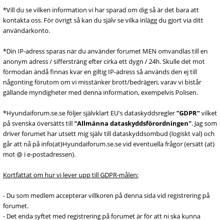
*Vill du se vilken information vi har sparad om dig så är det bara att
kontakta oss. För övrigt så kan du själv se vilka inlägg du gjort via ditt
användarkonto.
*Din IP-adress sparas när du använder forumet MEN omvandlas till en
anonym adress / siffersträng efter cirka ett dygn / 24h. Skulle det mot
förmodan ändå finnas kvar en giltig IP-adress så används den ej till
någonting förutom om vi misstänker brott/bedrägeri, varav vi bistår
gällande myndigheter med denna information, exempelvis Polisen.
*Hyundaiforum.se.se följer självklart EU's dataskyddsregler
"GDPR"
vilket
på svenska översätts till
"Allmänna dataskyddsförordningen"
. Jag som
driver forumet har utsett mig själv till dataskyddsombud (logiskt val) och
går att nå på info(at)Hyundaiforum.se.se vid eventuella frågor (ersätt (at)
mot @ i e-postadressen).
Kortfattat om hur vi lever upp till GDPR-målen:
- Du som medlem accepterar villkoren på denna sida vid registrering på
forumet.
- Det enda syftet med registrering på forumet är för att ni ska kunna