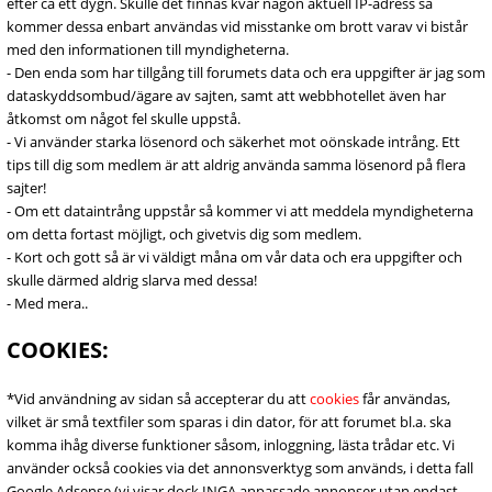
efter ca ett dygn. Skulle det finnas kvar någon aktuell IP-adress så
kommer dessa enbart användas vid misstanke om brott varav vi bistår
med den informationen till myndigheterna.
- Den enda som har tillgång till forumets data och era uppgifter är jag som
dataskyddsombud/ägare av sajten, samt att webbhotellet även har
åtkomst om något fel skulle uppstå.
- Vi använder starka lösenord och säkerhet mot oönskade intrång. Ett
tips till dig som medlem är att aldrig använda samma lösenord på flera
sajter!
- Om ett dataintrång uppstår så kommer vi att meddela myndigheterna
om detta fortast möjligt, och givetvis dig som medlem.
- Kort och gott så är vi väldigt måna om vår data och era uppgifter och
skulle därmed aldrig slarva med dessa!
- Med mera..
COOKIES:
*Vid användning av sidan så accepterar du att
cookies
får användas,
vilket är små textfiler som sparas i din dator, för att forumet bl.a. ska
komma ihåg diverse funktioner såsom, inloggning, lästa trådar etc. Vi
använder också cookies via det annonsverktyg som används, i detta fall
Google Adsense (vi visar dock INGA anpassade annonser utan endast