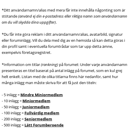
*Ditt användarnamn/alias med mera får inte innehålla någonting som är
stötande
(använd ej din e-postadress eller riktiga namn som användarnamn
om du vill skydda dina uppgifter)
.
*Du får inte göra reklam i ditt användarnamn/alias, avatarbild, signatur
eller foruminlägg. Vill du dela med dig av en hemsida så kan detta göras i
din profil samt i eventuella forumtrådar som tar upp detta ämne,
exempelvis företagsregistret.
*Information om titlar
(rankning)
på forumet: Under varje användarnamn
presenteras en titel baserat på antal inlägg på forumet, som en kul grej
helt enkelt. Listan med de olika titlarna finns här nedanför, samt hur
många inlägg man måste skriva för att få just den titeln:
- 5 inlägg =
Mindre Miniormedlem
- 10 inlägg =
Miniormedlem
- 50 inlägg =
Juniormedlem
- 100 inlägg =
Fullvärdig medlem
- 200 inlägg =
Seniormedlem
- 500 inlägg =
Lätt Forumberoende