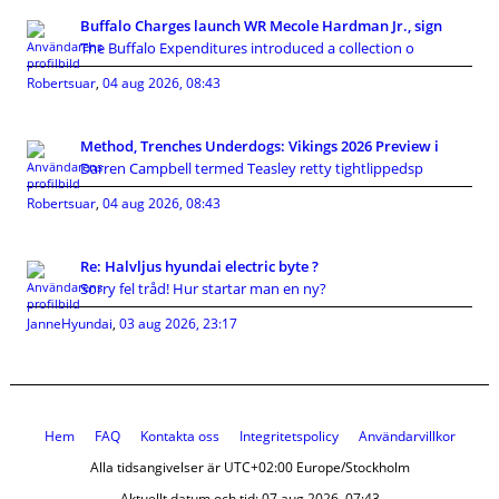
Buffalo Charges launch WR Mecole Hardman Jr., sign
The Buffalo Expenditures introduced a collection o
Robertsuar
,
04 aug 2026, 08:43
Method, Trenches Underdogs: Vikings 2026 Preview i
Darren Campbell termed Teasley retty tightlippedsp
Robertsuar
,
04 aug 2026, 08:43
Re: Halvljus hyundai electric byte ?
Sorry fel tråd! Hur startar man en ny?
JanneHyundai
,
03 aug 2026, 23:17
Hem
FAQ
Kontakta oss
Integritetspolicy
Användarvillkor
Alla tidsangivelser är UTC+02:00 Europe/Stockholm
Aktuellt datum och tid: 07 aug 2026, 07:43