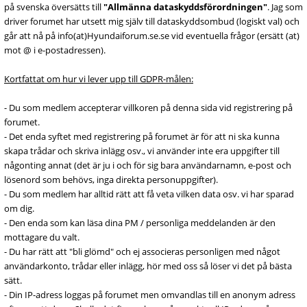
på svenska översätts till
"Allmänna dataskyddsförordningen"
. Jag som
driver forumet har utsett mig själv till dataskyddsombud (logiskt val) och
går att nå på info(at)Hyundaiforum.se.se vid eventuella frågor (ersätt (at)
mot @ i e-postadressen).
Kortfattat om hur vi lever upp till GDPR-målen:
- Du som medlem accepterar villkoren på denna sida vid registrering på
forumet.
- Det enda syftet med registrering på forumet är för att ni ska kunna
skapa trådar och skriva inlägg osv., vi använder inte era uppgifter till
någonting annat (det är ju i och för sig bara användarnamn, e-post och
lösenord som behövs, inga direkta personuppgifter).
- Du som medlem har alltid rätt att få veta vilken data osv. vi har sparad
om dig.
- Den enda som kan läsa dina PM / personliga meddelanden är den
mottagare du valt.
- Du har rätt att "bli glömd" och ej associeras personligen med något
användarkonto, trådar eller inlägg, hör med oss så löser vi det på bästa
sätt.
- Din IP-adress loggas på forumet men omvandlas till en anonym adress