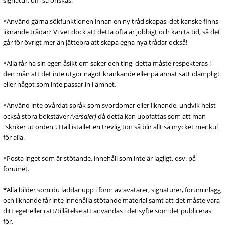
signatur, om så önskas.
*Använd gärna sökfunktionen innan en ny tråd skapas, det kanske finns
liknande trådar? Vi vet dock att detta ofta är jobbigt och kan ta tid, så det
går för övrigt mer än jättebra att skapa egna nya trådar också!
*Alla får ha sin egen åsikt om saker och ting, detta måste respekteras i
den mån att det inte utgör något kränkande eller på annat sätt olämpligt
eller något som inte passar in i ämnet.
*Använd inte ovårdat språk som svordomar eller liknande, undvik helst
också stora bokstäver
(versaler)
då detta kan uppfattas som att man
"skriker ut orden". Håll istället en trevlig ton så blir allt så mycket mer kul
för alla.
*Posta inget som är stötande, innehåll som inte är lagligt, osv. på
forumet.
*Alla bilder som du laddar upp i form av avatarer, signaturer, foruminlägg
och liknande får inte innehålla stötande material samt att det måste vara
ditt eget eller rätt/tillåtelse att användas i det syfte som det publiceras
för.