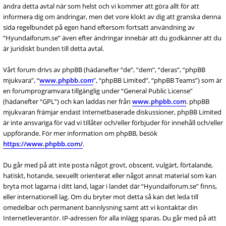
ändra detta avtal när som helst och vi kommer att göra allt för att
informera dig om ändringar, men det vore klokt av dig att granska denna
sida regelbundet på egen hand eftersom fortsatt användning av
“Hyundaiforum.se” även efter ändringar innebär att du godkänner att du
är juridiskt bunden till detta avtal.
Vårt forum drivs av phpBB (hädanefter “de”, “dem”, “deras”, “phpBB
mjukvara”, “
www.phpbb.com
”, “phpBB Limited”, “phpBB Teams”) som är
en forumprogramvara tillgänglig under “General Public License”
(hädanefter “GPL”) och kan laddas ner från
www.phpbb.com
. phpBB
mjukvaran främjar endast Internetbaserade diskussioner, phpBB Limited
är inte ansvariga för vad vi tillåter och/eller förbjuder för innehåll och/eller
uppförande. För mer information om phpBB, besök
https://www.phpbb.com/
.
Du går med på att inte posta något grovt, obscent, vulgärt, förtalande,
hatiskt, hotande, sexuellt orienterat eller något annat material som kan
bryta mot lagarna i ditt land, lagar i landet där “Hyundaiforum.se” finns,
eller internationell lag. Om du bryter mot detta så kan det leda till
omedelbar och permanent bannlysning samt att vi kontaktar din
Internetleverantör. IP-adressen för alla inlägg sparas. Du går med på att