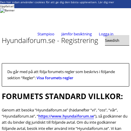
Den här sidan använder cookies för att ge dig den bästa upplevelsen.
Lär dig mer
Uppfattat!
Stampioo
Jämför besiktning
Logga in
Hyundaiforum.se - Registrering
Du går med på att följa forumets regler som beskrivs i följande
sektion “Regler”:
Visa forumets regler
FORUMETS STANDARD VILLKOR:
Genom att besöka “Hyundaiforum.se” (hädanefter “vi”, “oss”, “vår”,
“Hyundaiforum.se”, “
https://www.hyundaiforum.se
”), så godkänner du
att du binder dig juridiskt till följande avtal. Om du inte godkänner
följande avtal, besök inte eller använd inte “Hyundaiforum.se”. Vi kan