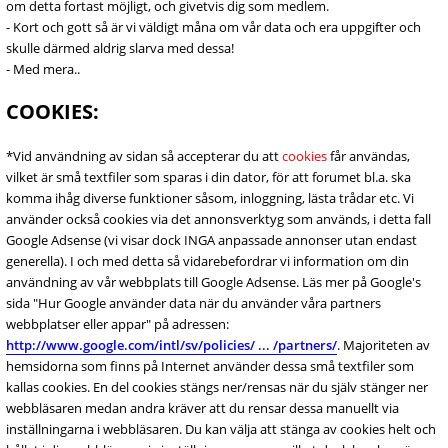
om detta fortast möjligt, och givetvis dig som medlem.
- Kort och gott så är vi väldigt måna om vår data och era uppgifter och
skulle därmed aldrig slarva med dessa!
- Med mera..
COOKIES:
*Vid användning av sidan så accepterar du att
cookies
får användas,
vilket är små textfiler som sparas i din dator, för att forumet bl.a. ska
komma ihåg diverse funktioner såsom, inloggning, lästa trådar etc. Vi
använder också cookies via det annonsverktyg som används, i detta fall
Google Adsense (vi visar dock INGA anpassade annonser utan endast
generella). I och med detta så vidarebefordrar vi information om din
användning av vår webbplats till Google Adsense. Läs mer på Google's
sida "Hur Google använder data när du använder våra partners
webbplatser eller appar" på adressen:
http://www.google.com/intl/sv/policies/ ... /partners/
. Majoriteten av
hemsidorna som finns på Internet använder dessa små textfiler som
kallas cookies. En del cookies stängs ner/rensas när du själv stänger ner
webbläsaren medan andra kräver att du rensar dessa manuellt via
inställningarna i webbläsaren. Du kan välja att stänga av cookies helt och