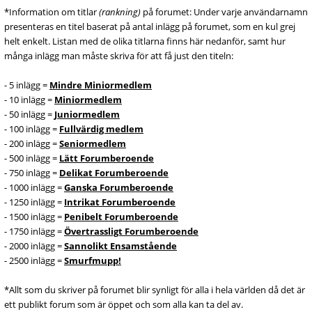
*Information om titlar
(rankning)
på forumet: Under varje användarnamn
presenteras en titel baserat på antal inlägg på forumet, som en kul grej
helt enkelt. Listan med de olika titlarna finns här nedanför, samt hur
många inlägg man måste skriva för att få just den titeln:
- 5 inlägg =
Mindre Miniormedlem
- 10 inlägg =
Miniormedlem
- 50 inlägg =
Juniormedlem
- 100 inlägg =
Fullvärdig medlem
- 200 inlägg =
Seniormedlem
- 500 inlägg =
Lätt Forumberoende
- 750 inlägg =
Delikat Forumberoende
- 1000 inlägg =
Ganska Forumberoende
- 1250 inlägg =
Intrikat Forumberoende
- 1500 inlägg =
Penibelt Forumberoende
- 1750 inlägg =
Övertrassligt Forumberoende
- 2000 inlägg =
Sannolikt Ensamstående
- 2500 inlägg =
Smurfmupp!
*Allt som du skriver på forumet blir synligt för alla i hela världen då det är
ett publikt forum som är öppet och som alla kan ta del av.