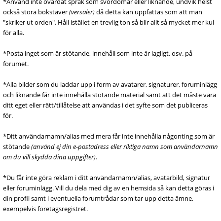
*Använd inte ovårdat språk som svordomar eller liknande, undvik helst
också stora bokstäver
(versaler)
då detta kan uppfattas som att man
"skriker ut orden". Håll istället en trevlig ton så blir allt så mycket mer kul
för alla.
*Posta inget som är stötande, innehåll som inte är lagligt, osv. på
forumet.
*Alla bilder som du laddar upp i form av avatarer, signaturer, foruminlägg
och liknande får inte innehålla stötande material samt att det måste vara
ditt eget eller rätt/tillåtelse att användas i det syfte som det publiceras
för.
*Ditt användarnamn/alias med mera får inte innehålla någonting som är
stötande
(använd ej din e-postadress eller riktiga namn som användarnamn
om du vill skydda dina uppgifter)
.
*Du får inte göra reklam i ditt användarnamn/alias, avatarbild, signatur
eller foruminlägg. Vill du dela med dig av en hemsida så kan detta göras i
din profil samt i eventuella forumtrådar som tar upp detta ämne,
exempelvis företagsregistret.