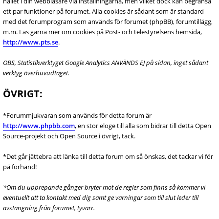
hållet i din webbläsare via inställningarna, men vilket dock kan begränsa
ett par funktioner på forumet. Alla cookies är sådant som är standard
med det forumprogram som används för forumet (phpBB), forumtillägg,
m.m. Läs gärna mer om cookies på Post- och telestyrelsens hemsida,
http://www.pts.se
.
OBS, Statistikverktyget Google Analytics ANVÄNDS EJ på sidan, inget sådant
verktyg överhuvudtaget.
ÖVRIGT:
*Forummjukvaran som används för detta forum är
http://www.phpbb.com
, en stor eloge till alla som bidrar till detta Open
Source-projekt och Open Source i övrigt, tack.
*Det går jättebra att länka till detta forum om så önskas, det tackar vi för
på förhand!
*Om du upprepande gånger bryter mot de regler som finns så kommer vi
eventuellt att ta kontakt med dig samt ge varningar som till slut leder till
avstängning från forumet, tyvärr.