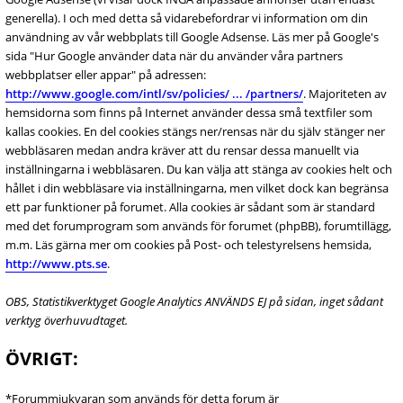
generella). I och med detta så vidarebefordrar vi information om din
användning av vår webbplats till Google Adsense. Läs mer på Google's
sida "Hur Google använder data när du använder våra partners
webbplatser eller appar" på adressen:
http://www.google.com/intl/sv/policies/ ... /partners/
. Majoriteten av
hemsidorna som finns på Internet använder dessa små textfiler som
kallas cookies. En del cookies stängs ner/rensas när du själv stänger ner
webbläsaren medan andra kräver att du rensar dessa manuellt via
inställningarna i webbläsaren. Du kan välja att stänga av cookies helt och
hållet i din webbläsare via inställningarna, men vilket dock kan begränsa
ett par funktioner på forumet. Alla cookies är sådant som är standard
med det forumprogram som används för forumet (phpBB), forumtillägg,
m.m. Läs gärna mer om cookies på Post- och telestyrelsens hemsida,
http://www.pts.se
.
OBS, Statistikverktyget Google Analytics ANVÄNDS EJ på sidan, inget sådant
verktyg överhuvudtaget.
ÖVRIGT:
*Forummjukvaran som används för detta forum är