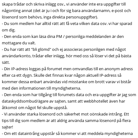
skapa trådar och skriva inlägg osv., vi använder inte era uppgifter till
någonting annat (det är ju i och för sig bara användarnamn, e-post och
lösenord som behövs, inga direkta personuppgifter).
- Du som medlem har alltid rätt att få veta vilken data osv. vi har sparad
om dig.
- Den enda som kan läsa dina PM / personliga meddelanden är den
mottagare du valt.
- Du har rätt att "bli glömd" och ej associeras personligen med något
användarkonto, trådar eller inlägg, hör med oss så löser vi det på bästa
sätt.
- Din IP-adress loggas på forumet men omvandlas till en anonym adress
efter ca ett dygn. Skulle det finnas kvar någon aktuell IP-adress så
kommer dessa enbart användas vid misstanke om brott varav vi bistår
med den informationen till myndigheterna.
- Den enda som har tillgång till forumets data och era uppgifter är jag som
dataskyddsombud/ägare av sajten, samt att webbhotellet även har
åtkomst om något fel skulle uppstå.
- Vi använder starka lösenord och säkerhet mot oönskade intrång. Ett
tips till dig som medlem är att aldrig använda samma lösenord på flera
sajter!
- Om ett dataintrång uppstår så kommer vi att meddela myndigheterna