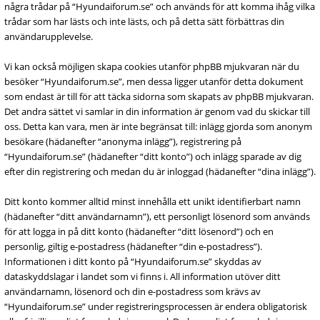
några trådar på “Hyundaiforum.se” och används för att komma ihåg vilka
trådar som har lästs och inte lästs, och på detta sätt förbättras din
användarupplevelse.
Vi kan också möjligen skapa cookies utanför phpBB mjukvaran när du
besöker “Hyundaiforum.se”, men dessa ligger utanför detta dokument
som endast är till för att täcka sidorna som skapats av phpBB mjukvaran.
Det andra sättet vi samlar in din information är genom vad du skickar till
oss. Detta kan vara, men är inte begränsat till: inlägg gjorda som anonym
besökare (hädanefter “anonyma inlägg”), registrering på
“Hyundaiforum.se” (hädanefter “ditt konto”) och inlägg sparade av dig
efter din registrering och medan du är inloggad (hädanefter “dina inlägg”).
Ditt konto kommer alltid minst innehålla ett unikt identifierbart namn
(hädanefter “ditt användarnamn”), ett personligt lösenord som används
för att logga in på ditt konto (hädanefter “ditt lösenord”) och en
personlig, giltig e-postadress (hädanefter “din e-postadress”).
Informationen i ditt konto på “Hyundaiforum.se” skyddas av
dataskyddslagar i landet som vi finns i. All information utöver ditt
användarnamn, lösenord och din e-postadress som krävs av
“Hyundaiforum.se” under registreringsprocessen är endera obligatorisk