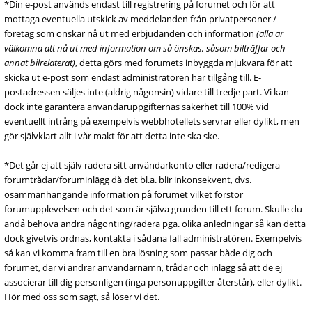
*Din e-post används endast till registrering på forumet och för att
mottaga eventuella utskick av meddelanden från privatpersoner /
företag som önskar nå ut med erbjudanden och information
(alla är
välkomna att nå ut med information om så önskas, såsom bilträffar och
annat bilrelaterat)
, detta görs med forumets inbyggda mjukvara för att
skicka ut e-post som endast administratören har tillgång till. E-
postadressen säljes inte (aldrig någonsin) vidare till tredje part. Vi kan
dock inte garantera användaruppgifternas säkerhet till 100% vid
eventuellt intrång på exempelvis webbhotellets servrar eller dylikt, men
gör självklart allt i vår makt för att detta inte ska ske.
*Det går ej att själv radera sitt användarkonto eller radera/redigera
forumtrådar/foruminlägg då det bl.a. blir inkonsekvent, dvs.
osammanhängande information på forumet vilket förstör
forumupplevelsen och det som är själva grunden till ett forum. Skulle du
ändå behöva ändra någonting/radera pga. olika anledningar så kan detta
dock givetvis ordnas, kontakta i sådana fall administratören. Exempelvis
så kan vi komma fram till en bra lösning som passar både dig och
forumet, där vi ändrar användarnamn, trådar och inlägg så att de ej
associerar till dig personligen (inga personuppgifter återstår), eller dylikt.
Hör med oss som sagt, så löser vi det.