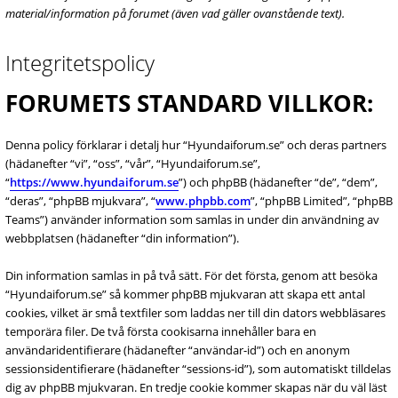
material/information på forumet (även vad gäller ovanstående text).
Integritetspolicy
FORUMETS STANDARD VILLKOR:
Denna policy förklarar i detalj hur “Hyundaiforum.se” och deras partners
(hädanefter “vi”, “oss”, “vår”, “Hyundaiforum.se”,
“
https://www.hyundaiforum.se
”) och phpBB (hädanefter “de”, “dem”,
“deras”, “phpBB mjukvara”, “
www.phpbb.com
”, “phpBB Limited”, “phpBB
Teams”) använder information som samlas in under din användning av
webbplatsen (hädanefter “din information”).
Din information samlas in på två sätt. För det första, genom att besöka
“Hyundaiforum.se” så kommer phpBB mjukvaran att skapa ett antal
cookies, vilket är små textfiler som laddas ner till din dators webbläsares
temporära filer. De två första cookisarna innehåller bara en
användaridentifierare (hädanefter “användar-id”) och en anonym
sessionsidentifierare (hädanefter “sessions-id”), som automatiskt tilldelas
dig av phpBB mjukvaran. En tredje cookie kommer skapas när du väl läst