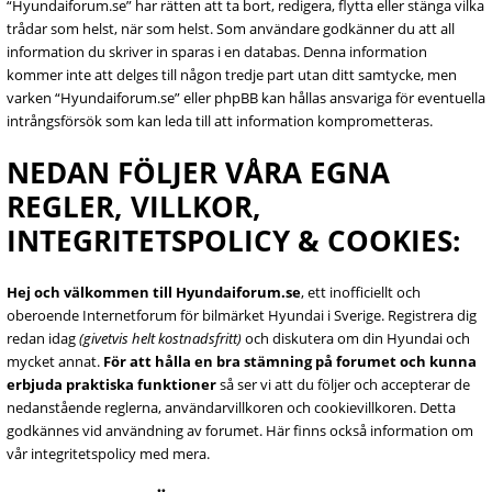
“Hyundaiforum.se” har rätten att ta bort, redigera, flytta eller stänga vilka
trådar som helst, när som helst. Som användare godkänner du att all
information du skriver in sparas i en databas. Denna information
kommer inte att delges till någon tredje part utan ditt samtycke, men
varken “Hyundaiforum.se” eller phpBB kan hållas ansvariga för eventuella
intrångsförsök som kan leda till att information komprometteras.
NEDAN FÖLJER VÅRA EGNA
REGLER, VILLKOR,
INTEGRITETSPOLICY & COOKIES:
Hej och välkommen till Hyundaiforum.se
, ett inofficiellt och
oberoende Internetforum för bilmärket Hyundai i Sverige. Registrera dig
redan idag
(givetvis helt kostnadsfritt)
och diskutera om din Hyundai och
mycket annat.
För att hålla en bra stämning på forumet och kunna
erbjuda praktiska funktioner
så ser vi att du följer och accepterar de
nedanstående reglerna, användarvillkoren och cookievillkoren. Detta
godkännes vid användning av forumet. Här finns också information om
vår integritetspolicy med mera.