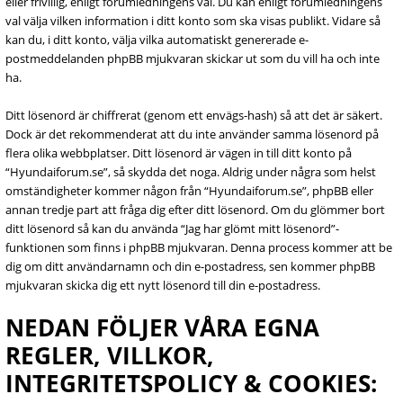
eller frivillig, enligt forumledningens val. Du kan enligt forumledningens
val välja vilken information i ditt konto som ska visas publikt. Vidare så
kan du, i ditt konto, välja vilka automatiskt genererade e-
postmeddelanden phpBB mjukvaran skickar ut som du vill ha och inte
ha.
Ditt lösenord är chiffrerat (genom ett envägs-hash) så att det är säkert.
Dock är det rekommenderat att du inte använder samma lösenord på
flera olika webbplatser. Ditt lösenord är vägen in till ditt konto på
“Hyundaiforum.se”, så skydda det noga. Aldrig under några som helst
omständigheter kommer någon från “Hyundaiforum.se”, phpBB eller
annan tredje part att fråga dig efter ditt lösenord. Om du glömmer bort
ditt lösenord så kan du använda “Jag har glömt mitt lösenord”-
funktionen som finns i phpBB mjukvaran. Denna process kommer att be
dig om ditt användarnamn och din e-postadress, sen kommer phpBB
mjukvaran skicka dig ett nytt lösenord till din e-postadress.
NEDAN FÖLJER VÅRA EGNA
REGLER, VILLKOR,
INTEGRITETSPOLICY & COOKIES: