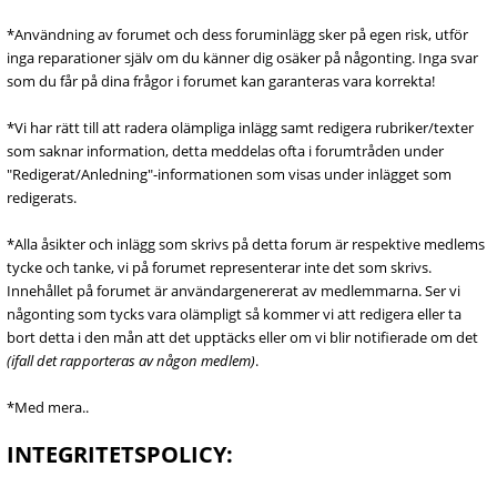
*Användning av forumet och dess foruminlägg sker på egen risk, utför
inga reparationer själv om du känner dig osäker på någonting. Inga svar
som du får på dina frågor i forumet kan garanteras vara korrekta!
*Vi har rätt till att radera olämpliga inlägg samt redigera rubriker/texter
som saknar information, detta meddelas ofta i forumtråden under
"Redigerat/Anledning"-informationen som visas under inlägget som
redigerats.
*Alla åsikter och inlägg som skrivs på detta forum är respektive medlems
tycke och tanke, vi på forumet representerar inte det som skrivs.
Innehållet på forumet är användargenererat av medlemmarna. Ser vi
någonting som tycks vara olämpligt så kommer vi att redigera eller ta
bort detta i den mån att det upptäcks eller om vi blir notifierade om det
(ifall det rapporteras av någon medlem)
.
*Med mera..
INTEGRITETSPOLICY: