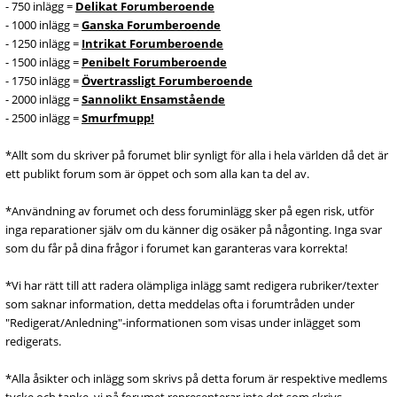
- 750 inlägg =
Delikat Forumberoende
- 1000 inlägg =
Ganska Forumberoende
- 1250 inlägg =
Intrikat Forumberoende
- 1500 inlägg =
Penibelt Forumberoende
- 1750 inlägg =
Övertrassligt Forumberoende
- 2000 inlägg =
Sannolikt Ensamstående
- 2500 inlägg =
Smurfmupp!
*Allt som du skriver på forumet blir synligt för alla i hela världen då det är
ett publikt forum som är öppet och som alla kan ta del av.
*Användning av forumet och dess foruminlägg sker på egen risk, utför
inga reparationer själv om du känner dig osäker på någonting. Inga svar
som du får på dina frågor i forumet kan garanteras vara korrekta!
*Vi har rätt till att radera olämpliga inlägg samt redigera rubriker/texter
som saknar information, detta meddelas ofta i forumtråden under
"Redigerat/Anledning"-informationen som visas under inlägget som
redigerats.
*Alla åsikter och inlägg som skrivs på detta forum är respektive medlems