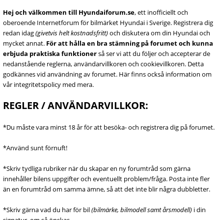
Hej och välkommen till Hyundaiforum.se
, ett inofficiellt och
oberoende Internetforum för bilmärket Hyundai i Sverige. Registrera dig
redan idag
(givetvis helt kostnadsfritt)
och diskutera om din Hyundai och
mycket annat.
För att hålla en bra stämning på forumet och kunna
erbjuda praktiska funktioner
så ser vi att du följer och accepterar de
nedanstående reglerna, användarvillkoren och cookievillkoren. Detta
godkännes vid användning av forumet. Här finns också information om
vår integritetspolicy med mera.
REGLER / ANVÄNDARVILLKOR:
*Du måste vara minst 18 år för att besöka- och registrera dig på forumet.
*Använd sunt förnuft!
*Skriv tydliga rubriker när du skapar en ny forumtråd som gärna
innehåller bilens uppgifter och eventuellt problem/fråga. Posta inte fler
än en forumtråd om samma ämne, så att det inte blir några dubbletter.
*Skriv gärna vad du har för bil
(bilmärke, bilmodell samt årsmodell)
i din