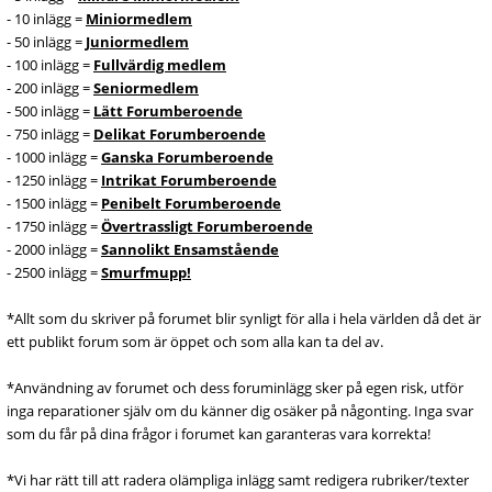
- 10 inlägg =
Miniormedlem
- 50 inlägg =
Juniormedlem
- 100 inlägg =
Fullvärdig medlem
- 200 inlägg =
Seniormedlem
- 500 inlägg =
Lätt Forumberoende
- 750 inlägg =
Delikat Forumberoende
- 1000 inlägg =
Ganska Forumberoende
- 1250 inlägg =
Intrikat Forumberoende
- 1500 inlägg =
Penibelt Forumberoende
- 1750 inlägg =
Övertrassligt Forumberoende
- 2000 inlägg =
Sannolikt Ensamstående
- 2500 inlägg =
Smurfmupp!
*Allt som du skriver på forumet blir synligt för alla i hela världen då det är
ett publikt forum som är öppet och som alla kan ta del av.
*Användning av forumet och dess foruminlägg sker på egen risk, utför
inga reparationer själv om du känner dig osäker på någonting. Inga svar
som du får på dina frågor i forumet kan garanteras vara korrekta!
*Vi har rätt till att radera olämpliga inlägg samt redigera rubriker/texter