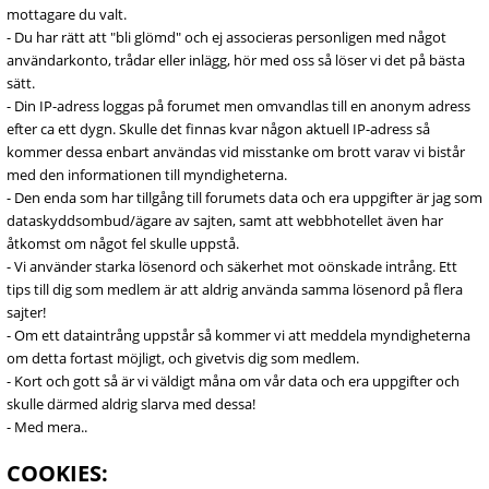
mottagare du valt.
- Du har rätt att "bli glömd" och ej associeras personligen med något
användarkonto, trådar eller inlägg, hör med oss så löser vi det på bästa
sätt.
- Din IP-adress loggas på forumet men omvandlas till en anonym adress
efter ca ett dygn. Skulle det finnas kvar någon aktuell IP-adress så
kommer dessa enbart användas vid misstanke om brott varav vi bistår
med den informationen till myndigheterna.
- Den enda som har tillgång till forumets data och era uppgifter är jag som
dataskyddsombud/ägare av sajten, samt att webbhotellet även har
åtkomst om något fel skulle uppstå.
- Vi använder starka lösenord och säkerhet mot oönskade intrång. Ett
tips till dig som medlem är att aldrig använda samma lösenord på flera
sajter!
- Om ett dataintrång uppstår så kommer vi att meddela myndigheterna
om detta fortast möjligt, och givetvis dig som medlem.
- Kort och gott så är vi väldigt måna om vår data och era uppgifter och
skulle därmed aldrig slarva med dessa!
- Med mera..
COOKIES: