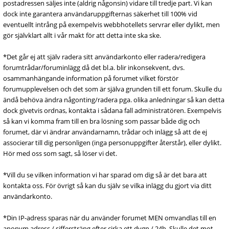
postadressen säljes inte (aldrig någonsin) vidare till tredje part. Vi kan
dock inte garantera användaruppgifternas säkerhet till 100% vid
eventuellt intrång på exempelvis webbhotellets servrar eller dylikt, men
gör självklart allt i vår makt för att detta inte ska ske.
*Det går ej att själv radera sitt användarkonto eller radera/redigera
forumtrådar/foruminlägg då det bl.a. blir inkonsekvent, dvs.
osammanhängande information på forumet vilket förstör
forumupplevelsen och det som är själva grunden till ett forum. Skulle du
ändå behöva ändra någonting/radera pga. olika anledningar så kan detta
dock givetvis ordnas, kontakta i sådana fall administratören. Exempelvis
så kan vi komma fram till en bra lösning som passar både dig och
forumet, där vi ändrar användarnamn, trådar och inlägg så att de ej
associerar till dig personligen (inga personuppgifter återstår), eller dylikt.
Hör med oss som sagt, så löser vi det.
*Vill du se vilken information vi har sparad om dig så är det bara att
kontakta oss. För övrigt så kan du själv se vilka inlägg du gjort via ditt
användarkonto.
*Din IP-adress sparas när du använder forumet MEN omvandlas till en
anonym adress / siffersträng efter cirka ett dygn / 24h. Skulle det mot