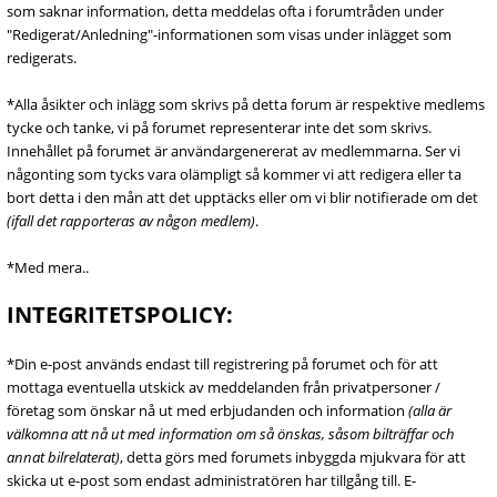
som saknar information, detta meddelas ofta i forumtråden under
"Redigerat/Anledning"-informationen som visas under inlägget som
redigerats.
*Alla åsikter och inlägg som skrivs på detta forum är respektive medlems
tycke och tanke, vi på forumet representerar inte det som skrivs.
Innehållet på forumet är användargenererat av medlemmarna. Ser vi
någonting som tycks vara olämpligt så kommer vi att redigera eller ta
bort detta i den mån att det upptäcks eller om vi blir notifierade om det
(ifall det rapporteras av någon medlem)
.
*Med mera..
INTEGRITETSPOLICY:
*Din e-post används endast till registrering på forumet och för att
mottaga eventuella utskick av meddelanden från privatpersoner /
företag som önskar nå ut med erbjudanden och information
(alla är
välkomna att nå ut med information om så önskas, såsom bilträffar och
annat bilrelaterat)
, detta görs med forumets inbyggda mjukvara för att
skicka ut e-post som endast administratören har tillgång till. E-