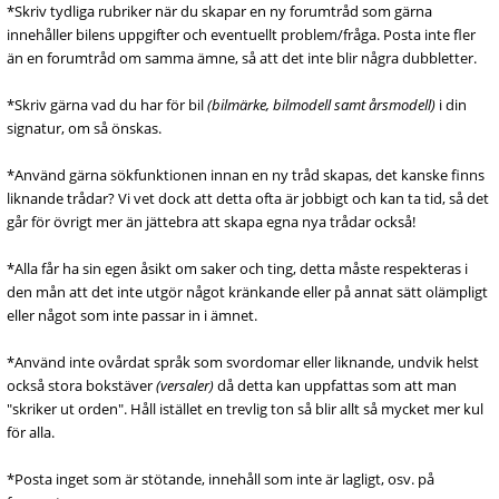
*Skriv tydliga rubriker när du skapar en ny forumtråd som gärna
innehåller bilens uppgifter och eventuellt problem/fråga. Posta inte fler
än en forumtråd om samma ämne, så att det inte blir några dubbletter.
*Skriv gärna vad du har för bil
(bilmärke, bilmodell samt årsmodell)
i din
signatur, om så önskas.
*Använd gärna sökfunktionen innan en ny tråd skapas, det kanske finns
liknande trådar? Vi vet dock att detta ofta är jobbigt och kan ta tid, så det
går för övrigt mer än jättebra att skapa egna nya trådar också!
*Alla får ha sin egen åsikt om saker och ting, detta måste respekteras i
den mån att det inte utgör något kränkande eller på annat sätt olämpligt
eller något som inte passar in i ämnet.
*Använd inte ovårdat språk som svordomar eller liknande, undvik helst
också stora bokstäver
(versaler)
då detta kan uppfattas som att man
"skriker ut orden". Håll istället en trevlig ton så blir allt så mycket mer kul
för alla.
*Posta inget som är stötande, innehåll som inte är lagligt, osv. på