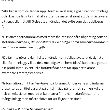
forumet.
*Alla bilder som du laddar upp i form av avatarer, signaturer, foruminlägg
och liknande får inte innehålla stötande material samt att det måste vara
ditt eget eller rätt/tillåtelse att användas i det syfte som det publiceras
för.
*Ditt användarnamn/alias med mera får inte innehålla någonting som är
stötande
(använd ej din e-postadress eller riktiga namn som användarnamn
om du vill skydda dina uppgifter)
.
*Du får inte göra reklam i ditt användarnamn/alias, avatarbild, signatur
eller foruminlägg. Vill du dela med dig av en hemsida så kan detta göras i
din profil samt i eventuella forumtrådar som tar upp detta ämne,
exempelvis företagsregistret.
*Information om titlar
(rankning)
på forumet: Under varje användarnamn
presenteras en titel baserat på antal inlägg på forumet, som en kul grej
helt enkelt. Listan med de olika titlarna finns här nedanför, samt hur
många inlägg man måste skriva för att få just den titeln:
- 5 inlägg =
Mindre Miniormedlem