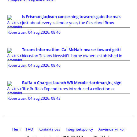
Is Frisman Jackson concerning towards gain the mas
Just about every calendar year, the Cleveland Brow
Robertsuar
,
04 aug 2026, 08:46
Texans Information: Cal McNair nearer toward getti
Houston Texans NewsNFL home owners established in
Robertsuar
,
04 aug 2026, 08:46
Buffalo Charges launch WR Mecole Hardman Jr., sign
The Buffalo Expenditures introduced a collection o
Robertsuar
,
04 aug 2026, 08:43
Hem
FAQ
Kontakta oss
Integritetspolicy
Användarvillkor