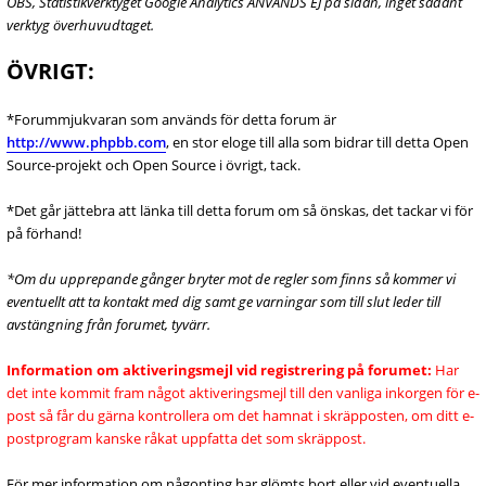
OBS, Statistikverktyget Google Analytics ANVÄNDS EJ på sidan, inget sådant
verktyg överhuvudtaget.
ÖVRIGT:
*Forummjukvaran som används för detta forum är
http://www.phpbb.com
, en stor eloge till alla som bidrar till detta Open
Source-projekt och Open Source i övrigt, tack.
*Det går jättebra att länka till detta forum om så önskas, det tackar vi för
på förhand!
*Om du upprepande gånger bryter mot de regler som finns så kommer vi
eventuellt att ta kontakt med dig samt ge varningar som till slut leder till
avstängning från forumet, tyvärr.
Information om aktiveringsmejl vid registrering på forumet:
Har
det inte kommit fram något aktiveringsmejl till den vanliga inkorgen för e-
post så får du gärna kontrollera om det hamnat i skräpposten, om ditt e-
postprogram kanske råkat uppfatta det som skräppost.
För mer information om någonting har glömts bort eller vid eventuella