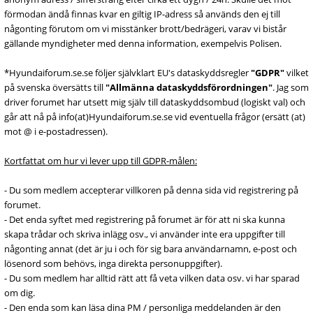
förmodan ändå finnas kvar en giltig IP-adress så används den ej till
någonting förutom om vi misstänker brott/bedrägeri, varav vi bistår
gällande myndigheter med denna information, exempelvis Polisen.
*Hyundaiforum.se.se följer självklart EU's dataskyddsregler
"GDPR"
vilket
på svenska översätts till
"Allmänna dataskyddsförordningen"
. Jag som
driver forumet har utsett mig själv till dataskyddsombud (logiskt val) och
går att nå på info(at)Hyundaiforum.se.se vid eventuella frågor (ersätt (at)
mot @ i e-postadressen).
Kortfattat om hur vi lever upp till GDPR-målen:
- Du som medlem accepterar villkoren på denna sida vid registrering på
forumet.
- Det enda syftet med registrering på forumet är för att ni ska kunna
skapa trådar och skriva inlägg osv., vi använder inte era uppgifter till
någonting annat (det är ju i och för sig bara användarnamn, e-post och
lösenord som behövs, inga direkta personuppgifter).
- Du som medlem har alltid rätt att få veta vilken data osv. vi har sparad
om dig.
- Den enda som kan läsa dina PM / personliga meddelanden är den