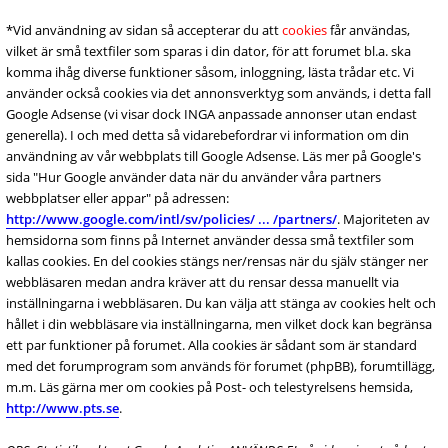
*Vid användning av sidan så accepterar du att
cookies
får användas,
vilket är små textfiler som sparas i din dator, för att forumet bl.a. ska
komma ihåg diverse funktioner såsom, inloggning, lästa trådar etc. Vi
använder också cookies via det annonsverktyg som används, i detta fall
Google Adsense (vi visar dock INGA anpassade annonser utan endast
generella). I och med detta så vidarebefordrar vi information om din
användning av vår webbplats till Google Adsense. Läs mer på Google's
sida "Hur Google använder data när du använder våra partners
webbplatser eller appar" på adressen:
http://www.google.com/intl/sv/policies/ ... /partners/
. Majoriteten av
hemsidorna som finns på Internet använder dessa små textfiler som
kallas cookies. En del cookies stängs ner/rensas när du själv stänger ner
webbläsaren medan andra kräver att du rensar dessa manuellt via
inställningarna i webbläsaren. Du kan välja att stänga av cookies helt och
hållet i din webbläsare via inställningarna, men vilket dock kan begränsa
ett par funktioner på forumet. Alla cookies är sådant som är standard
med det forumprogram som används för forumet (phpBB), forumtillägg,
m.m. Läs gärna mer om cookies på Post- och telestyrelsens hemsida,
http://www.pts.se
.