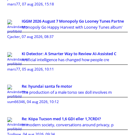
mars77
,
07 aug 2026, 15:18
IGGM 2026 August 7 Monopoly Go Looney Tunes Partne
Monopoly Go Happy Harvest with Looney Tunes album'
Cjacker
,
07 aug 2026, 08:37
KI Detector: A Smarter Way to Review AI-Assisted C
Artificial intelligence has changed how people cre
mars77
,
05 aug 2026, 10:11
Re: hyundai santa fe motor
The production of a male torso sex doll involves m
vum66346
,
04 aug 2026, 10:12
Re: Köpa Tucson med 1,6 GDI eller 1,7CRDI?
In modern society, conversations around privacy, p
Trollpoe
,
04 aug 2026, 09:34