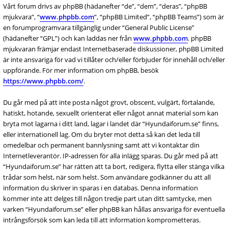
Vårt forum drivs av phpBB (hädanefter “de”, “dem”, “deras”, “phpBB
mjukvara”, “
www.phpbb.com
”, “phpBB Limited”, “phpBB Teams”) som är
en forumprogramvara tillgänglig under “General Public License”
(hädanefter “GPL”) och kan laddas ner från
www.phpbb.com
. phpBB
mjukvaran främjar endast Internetbaserade diskussioner, phpBB Limited
är inte ansvariga för vad vi tillåter och/eller förbjuder för innehåll och/eller
uppförande. För mer information om phpBB, besök
https://www.phpbb.com/
.
Du går med på att inte posta något grovt, obscent, vulgärt, förtalande,
hatiskt, hotande, sexuellt orienterat eller något annat material som kan
bryta mot lagarna i ditt land, lagar i landet där “Hyundaiforum.se” finns,
eller internationell lag. Om du bryter mot detta så kan det leda till
omedelbar och permanent bannlysning samt att vi kontaktar din
Internetleverantör. IP-adressen för alla inlägg sparas. Du går med på att
“Hyundaiforum.se” har rätten att ta bort, redigera, flytta eller stänga vilka
trådar som helst, när som helst. Som användare godkänner du att all
information du skriver in sparas i en databas. Denna information
kommer inte att delges till någon tredje part utan ditt samtycke, men
varken “Hyundaiforum.se” eller phpBB kan hållas ansvariga för eventuella
intrångsförsök som kan leda till att information komprometteras.