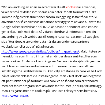
*Vid användning av sidan så accepterar du att
cookies
får användas,
vilket är små textfiler som sparas i din dator, för att forumet bl.a. ska
komma ihåg diverse funktioner såsom, inloggning, lästa trådar etc. Vi
använder också cookies via det annonsverktyg som används, i detta fall
Google Adsense (vi visar dock INGA anpassade annonser utan endast
generella). I och med detta så vidarebefordrar vi information om din
användning av vår webbplats till Google Adsense. Läs mer på Google's
sida "Hur Google använder data när du använder våra partners
webbplatser eller appar" på adressen:
http://www.google.com/intl/sv/policies/ ... /partners/
. Majoriteten av
hemsidorna som finns på Internet använder dessa små textfiler som
kallas cookies. En del cookies stängs ner/rensas när du själv stänger ner
webbläsaren medan andra kräver att du rensar dessa manuellt via
inställningarna i webbläsaren. Du kan välja att stänga av cookies helt och
hållet i din webbläsare via inställningarna, men vilket dock kan begränsa
ett par funktioner på forumet. Alla cookies är sådant som är standard
med det forumprogram som används för forumet (phpBB), forumtillägg,
m.m. Läs gärna mer om cookies på Post- och telestyrelsens hemsida,
http://www.pts.se
.