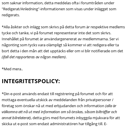
som saknar information, detta meddelas ofta i forumtråden under
"Redigerat/Anledning"-informationen som visas under inlägget som
redigerats.
*Alla åsikter och inlägg som skrivs på detta forum är respektive medlems
tycke och tanke, vi på forumet representerar inte det som skrivs.
Innehållet på forumet är användargenererat av medlemmarna. Ser vi
någonting som tycks vara olämpligt så kommer vi att redigera eller ta
bort detta i den mån att det upptäcks eller om vi blir notifierade om det
(ifall det rapporteras av någon medlem)
.
*Med mera..
INTEGRITETSPOLICY:
*Din e-post används endast till registrering på forumet och för att
mottaga eventuella utskick av meddelanden från privatpersoner /
företag som önskar nå ut med erbjudanden och information
(alla är
välkomna att nå ut med information om så önskas, såsom bilträffar och
annat bilrelaterat)
, detta görs med forumets inbyggda mjukvara för att
skicka ut e-post som endast administratören har tillgång till. E-