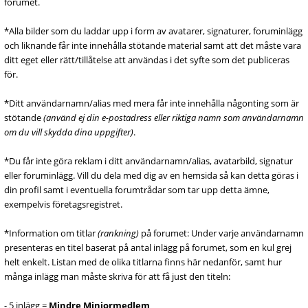
forumet.
*Alla bilder som du laddar upp i form av avatarer, signaturer, foruminlägg
och liknande får inte innehålla stötande material samt att det måste vara
ditt eget eller rätt/tillåtelse att användas i det syfte som det publiceras
för.
*Ditt användarnamn/alias med mera får inte innehålla någonting som är
stötande
(använd ej din e-postadress eller riktiga namn som användarnamn
om du vill skydda dina uppgifter)
.
*Du får inte göra reklam i ditt användarnamn/alias, avatarbild, signatur
eller foruminlägg. Vill du dela med dig av en hemsida så kan detta göras i
din profil samt i eventuella forumtrådar som tar upp detta ämne,
exempelvis företagsregistret.
*Information om titlar
(rankning)
på forumet: Under varje användarnamn
presenteras en titel baserat på antal inlägg på forumet, som en kul grej
helt enkelt. Listan med de olika titlarna finns här nedanför, samt hur
många inlägg man måste skriva för att få just den titeln:
- 5 inlägg =
Mindre Miniormedlem