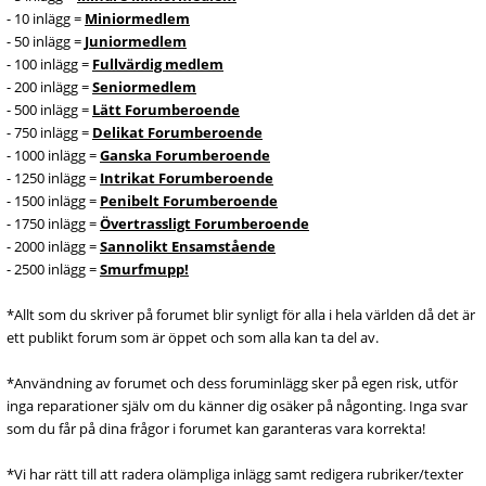
- 10 inlägg =
Miniormedlem
- 50 inlägg =
Juniormedlem
- 100 inlägg =
Fullvärdig medlem
- 200 inlägg =
Seniormedlem
- 500 inlägg =
Lätt Forumberoende
- 750 inlägg =
Delikat Forumberoende
- 1000 inlägg =
Ganska Forumberoende
- 1250 inlägg =
Intrikat Forumberoende
- 1500 inlägg =
Penibelt Forumberoende
- 1750 inlägg =
Övertrassligt Forumberoende
- 2000 inlägg =
Sannolikt Ensamstående
- 2500 inlägg =
Smurfmupp!
*Allt som du skriver på forumet blir synligt för alla i hela världen då det är
ett publikt forum som är öppet och som alla kan ta del av.
*Användning av forumet och dess foruminlägg sker på egen risk, utför
inga reparationer själv om du känner dig osäker på någonting. Inga svar
som du får på dina frågor i forumet kan garanteras vara korrekta!
*Vi har rätt till att radera olämpliga inlägg samt redigera rubriker/texter