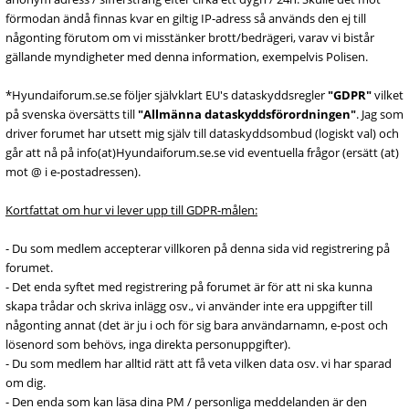
förmodan ändå finnas kvar en giltig IP-adress så används den ej till
någonting förutom om vi misstänker brott/bedrägeri, varav vi bistår
gällande myndigheter med denna information, exempelvis Polisen.
*Hyundaiforum.se.se följer självklart EU's dataskyddsregler
"GDPR"
vilket
på svenska översätts till
"Allmänna dataskyddsförordningen"
. Jag som
driver forumet har utsett mig själv till dataskyddsombud (logiskt val) och
går att nå på info(at)Hyundaiforum.se.se vid eventuella frågor (ersätt (at)
mot @ i e-postadressen).
Kortfattat om hur vi lever upp till GDPR-målen:
- Du som medlem accepterar villkoren på denna sida vid registrering på
forumet.
- Det enda syftet med registrering på forumet är för att ni ska kunna
skapa trådar och skriva inlägg osv., vi använder inte era uppgifter till
någonting annat (det är ju i och för sig bara användarnamn, e-post och
lösenord som behövs, inga direkta personuppgifter).
- Du som medlem har alltid rätt att få veta vilken data osv. vi har sparad
om dig.
- Den enda som kan läsa dina PM / personliga meddelanden är den