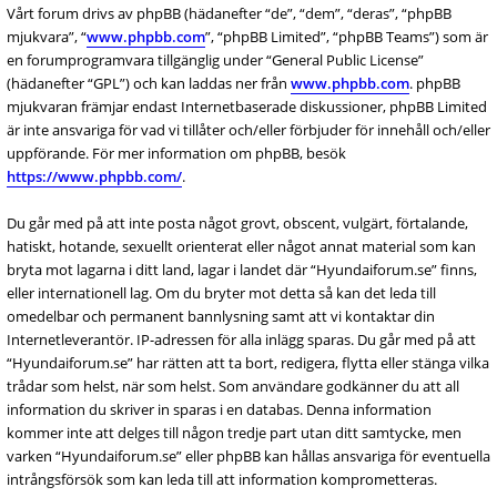
Vårt forum drivs av phpBB (hädanefter “de”, “dem”, “deras”, “phpBB
mjukvara”, “
www.phpbb.com
”, “phpBB Limited”, “phpBB Teams”) som är
en forumprogramvara tillgänglig under “General Public License”
(hädanefter “GPL”) och kan laddas ner från
www.phpbb.com
. phpBB
mjukvaran främjar endast Internetbaserade diskussioner, phpBB Limited
är inte ansvariga för vad vi tillåter och/eller förbjuder för innehåll och/eller
uppförande. För mer information om phpBB, besök
https://www.phpbb.com/
.
Du går med på att inte posta något grovt, obscent, vulgärt, förtalande,
hatiskt, hotande, sexuellt orienterat eller något annat material som kan
bryta mot lagarna i ditt land, lagar i landet där “Hyundaiforum.se” finns,
eller internationell lag. Om du bryter mot detta så kan det leda till
omedelbar och permanent bannlysning samt att vi kontaktar din
Internetleverantör. IP-adressen för alla inlägg sparas. Du går med på att
“Hyundaiforum.se” har rätten att ta bort, redigera, flytta eller stänga vilka
trådar som helst, när som helst. Som användare godkänner du att all
information du skriver in sparas i en databas. Denna information
kommer inte att delges till någon tredje part utan ditt samtycke, men
varken “Hyundaiforum.se” eller phpBB kan hållas ansvariga för eventuella
intrångsförsök som kan leda till att information komprometteras.