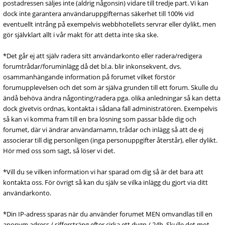
postadressen säljes inte (aldrig någonsin) vidare till tredje part. Vi kan
dock inte garantera användaruppgifternas säkerhet till 100% vid
eventuellt intrång på exempelvis webbhotellets servrar eller dylikt, men
gör självklart allt i vår makt för att detta inte ska ske.
*Det går ej att själv radera sitt användarkonto eller radera/redigera
forumtrådar/foruminlägg då det bl.a. blir inkonsekvent, dvs.
osammanhängande information på forumet vilket förstör
forumupplevelsen och det som är själva grunden till ett forum. Skulle du
ändå behöva ändra någonting/radera pga. olika anledningar så kan detta
dock givetvis ordnas, kontakta i sådana fall administratören. Exempelvis
så kan vi komma fram till en bra lösning som passar både dig och
forumet, där vi ändrar användarnamn, trådar och inlägg så att de ej
associerar till dig personligen (inga personuppgifter återstår), eller dylikt.
Hör med oss som sagt, så löser vi det.
*Vill du se vilken information vi har sparad om dig så är det bara att
kontakta oss. För övrigt så kan du själv se vilka inlägg du gjort via ditt
användarkonto.
*Din IP-adress sparas när du använder forumet MEN omvandlas till en
anonym adress / siffersträng efter cirka ett dygn / 24h. Skulle det mot