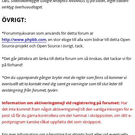
OBS, Statistikverktyget Google Analytics ANVÄNDS EJ på sidan, inget sådant
verktyg överhuvudtaget.
ÖVRIGT:
*Forummjukvaran som används för detta forum är
http://www.phpbb.com
, en stor eloge till alla som bidrar till detta Open
Source-projekt och Open Source i övrigt, tack.
*Det går jättebra att länka till detta forum om så önskas, det tackar vi för
på förhand!
*Om du upprepande gånger bryter mot de regler som finns så kommer vi
eventuellt att ta kontakt med dig samt ge varningar som till slut leder till
avstängning från forumet, tyvärr.
Information om aktiveringsmejl vid registrering på forumet:
Har
det inte kommit fram något aktiveringsmejl till den vanliga inkorgen för e-
post så får du gärna kontrollera om det hamnat i skräpposten, om ditt e-
postprogram kanske råkat uppfatta det som skräppost.
För mer information om någonting har glömts bort eller vid eventuella