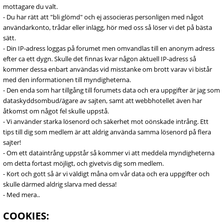
mottagare du valt.
- Du har rätt att "bli glömd" och ej associeras personligen med något
användarkonto, trådar eller inlägg, hör med oss så löser vi det på bästa
sätt.
- Din IP-adress loggas på forumet men omvandlas till en anonym adress
efter ca ett dygn. Skulle det finnas kvar någon aktuell IP-adress så
kommer dessa enbart användas vid misstanke om brott varav vi bistår
med den informationen till myndigheterna.
- Den enda som har tillgång till forumets data och era uppgifter är jag som
dataskyddsombud/ägare av sajten, samt att webbhotellet även har
åtkomst om något fel skulle uppstå.
- Vi använder starka lösenord och säkerhet mot oönskade intrång. Ett
tips till dig som medlem är att aldrig använda samma lösenord på flera
sajter!
- Om ett dataintrång uppstår så kommer vi att meddela myndigheterna
om detta fortast möjligt, och givetvis dig som medlem.
- Kort och gott så är vi väldigt måna om vår data och era uppgifter och
skulle därmed aldrig slarva med dessa!
- Med mera..
COOKIES: