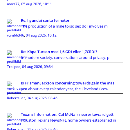
mars77
,
05 aug 2026, 10:11
Re: hyundai santa fe motor
The production of a male torso sex doll involves m
vum66346
,
04 aug 2026, 10:12
Re: Köpa Tucson med 1,6 GDI eller 1,7CRDI?
In modern society, conversations around privacy, p
Trollpoe
,
04 aug 2026, 09:34
Is Frisman Jackson concerning towards gain the mas
Just about every calendar year, the Cleveland Brow
Robertsuar
,
04 aug 2026, 08:46
Texans Information: Cal McNair nearer toward getti
Houston Texans NewsNFL home owners established in
Robertsuar
,
04 aug 2026, 08:46