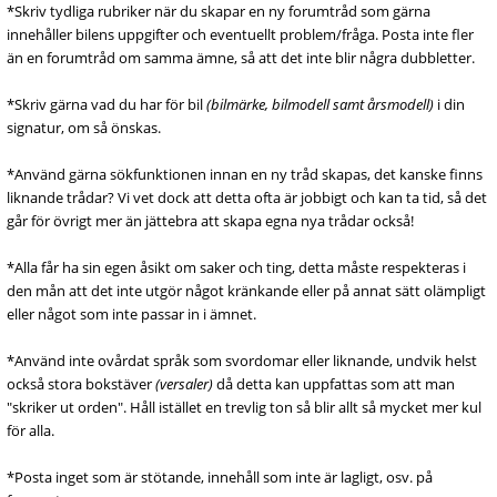
*Skriv tydliga rubriker när du skapar en ny forumtråd som gärna
innehåller bilens uppgifter och eventuellt problem/fråga. Posta inte fler
än en forumtråd om samma ämne, så att det inte blir några dubbletter.
*Skriv gärna vad du har för bil
(bilmärke, bilmodell samt årsmodell)
i din
signatur, om så önskas.
*Använd gärna sökfunktionen innan en ny tråd skapas, det kanske finns
liknande trådar? Vi vet dock att detta ofta är jobbigt och kan ta tid, så det
går för övrigt mer än jättebra att skapa egna nya trådar också!
*Alla får ha sin egen åsikt om saker och ting, detta måste respekteras i
den mån att det inte utgör något kränkande eller på annat sätt olämpligt
eller något som inte passar in i ämnet.
*Använd inte ovårdat språk som svordomar eller liknande, undvik helst
också stora bokstäver
(versaler)
då detta kan uppfattas som att man
"skriker ut orden". Håll istället en trevlig ton så blir allt så mycket mer kul
för alla.
*Posta inget som är stötande, innehåll som inte är lagligt, osv. på