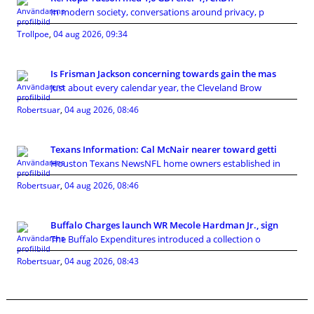
In modern society, conversations around privacy, p
Trollpoe
,
04 aug 2026, 09:34
Is Frisman Jackson concerning towards gain the mas
Just about every calendar year, the Cleveland Brow
Robertsuar
,
04 aug 2026, 08:46
Texans Information: Cal McNair nearer toward getti
Houston Texans NewsNFL home owners established in
Robertsuar
,
04 aug 2026, 08:46
Buffalo Charges launch WR Mecole Hardman Jr., sign
The Buffalo Expenditures introduced a collection o
Robertsuar
,
04 aug 2026, 08:43