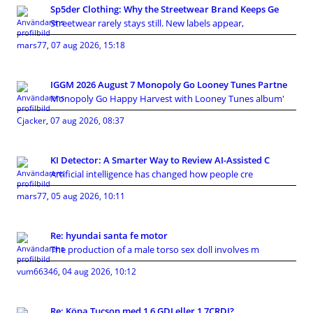
Sp5der Clothing: Why the Streetwear Brand Keeps Ge
Streetwear rarely stays still. New labels appear,
mars77
,
07 aug 2026, 15:18
IGGM 2026 August 7 Monopoly Go Looney Tunes Partne
Monopoly Go Happy Harvest with Looney Tunes album'
Cjacker
,
07 aug 2026, 08:37
KI Detector: A Smarter Way to Review AI-Assisted C
Artificial intelligence has changed how people cre
mars77
,
05 aug 2026, 10:11
Re: hyundai santa fe motor
The production of a male torso sex doll involves m
vum66346
,
04 aug 2026, 10:12
Re: Köpa Tucson med 1,6 GDI eller 1,7CRDI?