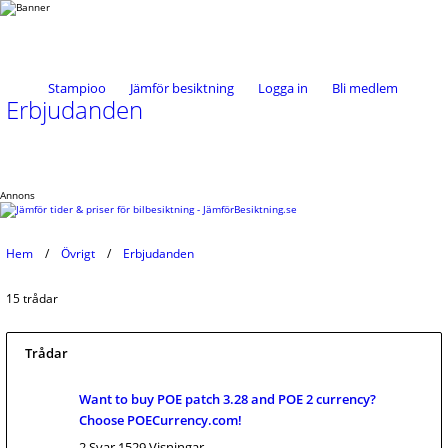
Stampioo
Jämför besiktning
Logga in
Bli medlem
Erbjudanden
Annons
Hem
Övrigt
Erbjudanden
15 trådar
Trådar
Want to buy POE patch 3.28 and POE 2 currency?
Choose POECurrency.com!
2 Svar 1529 Visningar