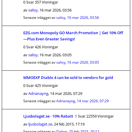
0 Svar 357 Visningar
av
salisy
,
16 mar 2026, 03:56
Senaste inlägget av
salisy
,
16 mar 2026, 03:56
EZG.com Monopoly GO March Promotion | Get 10% Off
—Plus Even Greater Savings!
0 Svar 426 Visningar
av
salisy
,
16 mar 2026, 03:05
Senaste inlägget av
salisy
,
16 mar 2026, 03:05
MMOEXP Diablo 4 can be sold to vendors for gold
0 Svar 425 Visningar
av
Adrianayng
,
14 mar 2026, 07:29
Senaste inlägget av
Adrianayng
,
14 mar 2026, 07:29
Ljusbolaget.se - 10% Rabatt
1 Svar 22559 Visningar
av
ljusbolaget.se
,
24 feb 2015, 17:19
Senaste inlägget av
Dalton
,
25 feb 2015, 20:12