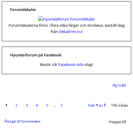
Forumdekaler
Forumdekalerna finns i flera olika färger och storlekar, beställ idag
från
Dekaltrim.nu!
Hyundaiforum på Facebook
Besök vår
Facebook-sida
idag!
Ny tråd
1
2
3
4
5
…
7
Sida
1
av
7
166 trådar
Återgå till forumindex
Hoppa till