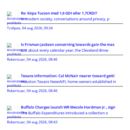
Re: Köpa Tucson med 1,6 GDI eller 1,7CRDI?
In modern society, conversations around privacy, p
Trollpoe
,
04 aug 2026, 09:34
Is Frisman Jackson concerning towards gain the mas
Just about every calendar year, the Cleveland Brow
Robertsuar
,
04 aug 2026, 08:46
Texans Information: Cal McNair nearer toward getti
Houston Texans NewsNFL home owners established in
Robertsuar
,
04 aug 2026, 08:46
Buffalo Charges launch WR Mecole Hardman Jr., sign
The Buffalo Expenditures introduced a collection o
Robertsuar
,
04 aug 2026, 08:43