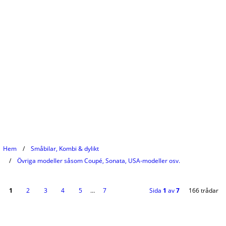
Hem
Småbilar, Kombi & dylikt
Övriga modeller såsom Coupé, Sonata, USA-modeller osv.
1
2
3
4
5
…
7
Sida
1
av
7
166 trådar