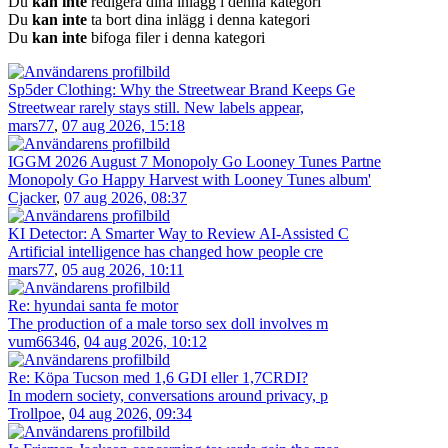
Du
kan inte
redigera dina inlägg i denna kategori
Du
kan inte
ta bort dina inlägg i denna kategori
Du
kan inte
bifoga filer i denna kategori
Sp5der Clothing: Why the Streetwear Brand Keeps Ge
Streetwear rarely stays still. New labels appear,
mars77
,
07 aug 2026, 15:18
IGGM 2026 August 7 Monopoly Go Looney Tunes Partne
Monopoly Go Happy Harvest with Looney Tunes album'
Cjacker
,
07 aug 2026, 08:37
KI Detector: A Smarter Way to Review AI-Assisted C
Artificial intelligence has changed how people cre
mars77
,
05 aug 2026, 10:11
Re: hyundai santa fe motor
The production of a male torso sex doll involves m
vum66346
,
04 aug 2026, 10:12
Re: Köpa Tucson med 1,6 GDI eller 1,7CRDI?
In modern society, conversations around privacy, p
Trollpoe
,
04 aug 2026, 09:34