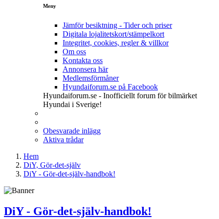
Meny
Jämför besiktning - Tider och priser
Digitala lojalitetskort/stämpelkort
Integritet, cookies, regler & villkor
Om oss
Kontakta oss
Annonsera här
Medlemsförmåner
Hyundaiforum.se på Facebook
Hyundaiforum.se - Inofficiellt forum för bilmärket
Hyundai i Sverige!
Obesvarade inlägg
Aktiva trådar
Hem
DiY, Gör-det-själv
DiY - Gör-det-själv-handbok!
DiY - Gör-det-själv-handbok!