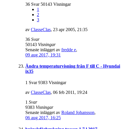
36 Svar 50143 Visningar
1
2
3
av
ClasseClas
,
23 apr 2005, 21:35
36
Svar
50143
Visningar
Senaste inlägget av
fredde e
,
09 aug 2017, 19:31
Ändra temperaturvisning från F till C - Hyundai
ix35
1 Svar 9383 Visningar
av
ClasseClas
,
06 feb 2011, 19:24
1
Svar
9383
Visningar
Senaste inlägget av
Roland Johansson
,
06 aug 2017, 16:25