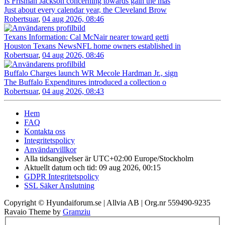
Is Frisman Jackson concerning towards gain the mas
Just about every calendar year, the Cleveland Brow
Robertsuar
,
04 aug 2026, 08:46
Texans Information: Cal McNair nearer toward getti
Houston Texans NewsNFL home owners established in
Robertsuar
,
04 aug 2026, 08:46
Buffalo Charges launch WR Mecole Hardman Jr., sign
The Buffalo Expenditures introduced a collection o
Robertsuar
,
04 aug 2026, 08:43
Hem
FAQ
Kontakta oss
Integritetspolicy
Användarvillkor
Alla tidsangivelser är UTC+02:00 Europe/Stockholm
Aktuellt datum och tid: 09 aug 2026, 00:15
GDPR Integritetspolicy
SSL Säker Anslutning
Copyright © Hyundaiforum.se | Allvia AB | Org.nr 559490-9235
Ravaio Theme by
Gramziu