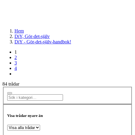
Hem
DiY, Gör-det-själv
DiY - Gör-det-själv-handbok!
1
2
3
4
84 trådar
Visa trådar nyare än