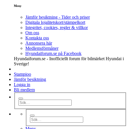
Meny
Jämför besiktning - Tider och priser
Digitala lojalitetskort/stämpelkort
Integritet, cookies, regler & villkor
Om oss
Kontakta oss
Annonsera här
Medlemsförmåner
Hyundaiforum.se på Facebook
Hyundaiforum.se - Inofficiellt forum för bilmärket Hyundai i
Sverige!
Stampioo
Jämför besiktning
Logga in
Bli medlem
Meny