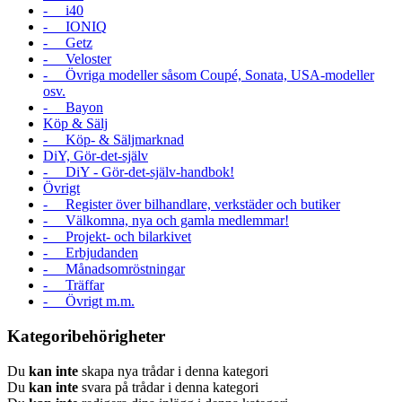
- i40
- IONIQ
- Getz
- Veloster
- Övriga modeller såsom Coupé, Sonata, USA-modeller
osv.
- Bayon
Köp & Sälj
- Köp- & Säljmarknad
DiY, Gör-det-själv
- DiY - Gör-det-själv-handbok!
Övrigt
- Register över bilhandlare, verkstäder och butiker
- Välkomna, nya och gamla medlemmar!
- Projekt- och bilarkivet
- Erbjudanden
- Månadsomröstningar
- Träffar
- Övrigt m.m.
Kategoribehörigheter
Du
kan inte
skapa nya trådar i denna kategori
Du
kan inte
svara på trådar i denna kategori