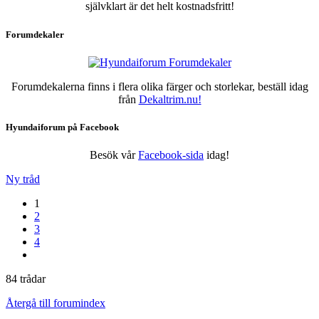
självklart är det helt kostnadsfritt!
Forumdekaler
Forumdekalerna finns i flera olika färger och storlekar, beställ idag
från
Dekaltrim.nu!
Hyundaiforum på Facebook
Besök vår
Facebook-sida
idag!
Ny tråd
1
2
3
4
84 trådar
Återgå till forumindex