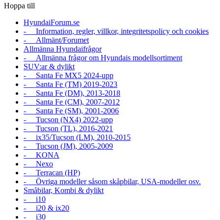
Hoppa till
HyundaiForum.se
- Information, regler, villkor, integritetspolicy och cookies
- Allmänt/Forumet
Allmänna Hyundaifrågor
- Allmänna frågor om Hyundais modellsortiment
SUV:ar & dylikt
- Santa Fe MX5 2024-upp
- Santa Fe (TM) 2019-2023
- Santa Fe (DM), 2013-2018
- Santa Fe (CM), 2007-2012
- Santa Fe (SM), 2001-2006
- Tucson (NX4) 2022-upp
- Tucson (TL), 2016-2021
- ix35/Tucson (LM), 2010-2015
- Tucson (JM), 2005-2009
- KONA
- Nexo
- Terracan (HP)
- Övriga modeller såsom skåpbilar, USA-modeller osv.
Småbilar, Kombi & dylikt
- i10
- i20 & ix20
- i30