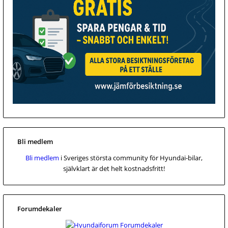
Bli medlem
Bli medlem
i Sveriges största community för Hyundai-bilar,
självklart är det helt kostnadsfritt!
Forumdekaler