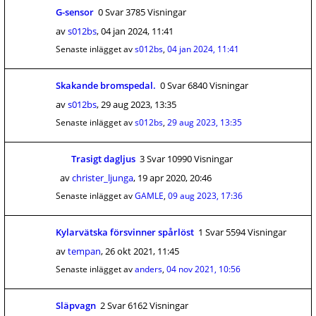
G-sensor
0 Svar 3785 Visningar
av
s012bs
,
04 jan 2024, 11:41
Senaste inlägget av
s012bs
,
04 jan 2024, 11:41
Skakande bromspedal.
0 Svar 6840 Visningar
av
s012bs
,
29 aug 2023, 13:35
Senaste inlägget av
s012bs
,
29 aug 2023, 13:35
Trasigt dagljus
3 Svar 10990 Visningar
av
christer_ljunga
,
19 apr 2020, 20:46
Senaste inlägget av
GAMLE
,
09 aug 2023, 17:36
Kylarvätska försvinner spårlöst
1 Svar 5594 Visningar
av
tempan
,
26 okt 2021, 11:45
Senaste inlägget av
anders
,
04 nov 2021, 10:56
Släpvagn
2 Svar 6162 Visningar