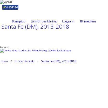
Stampioo
Jämför besiktning
Logga in
Bli medlem
Santa Fe (DM), 2013-2018
Annons
Hem
SUV:ar & dylikt
Santa Fe (DM), 2013-2018