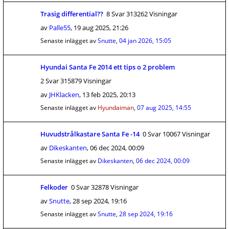
Trasig differential??
8 Svar 313262 Visningar
av
Palle55
,
19 aug 2025, 21:26
Senaste inlägget av
Snutte
,
04 jan 2026, 15:05
Hyundai Santa Fe 2014 ett tips o 2 problem
2 Svar 315879 Visningar
av
JHKlacken
,
13 feb 2025, 20:13
Senaste inlägget av
Hyundaiman
,
07 aug 2025, 14:55
Huvudstrålkastare Santa Fe -14
0 Svar 10067 Visningar
av
Dikeskanten
,
06 dec 2024, 00:09
Senaste inlägget av
Dikeskanten
,
06 dec 2024, 00:09
Felkoder
0 Svar 32878 Visningar
av
Snutte
,
28 sep 2024, 19:16
Senaste inlägget av
Snutte
,
28 sep 2024, 19:16