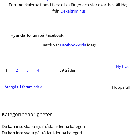
Forumdekalerna finns i flera olika färger och storlekar, beställ idag
från
Dekaltrim.nu!
Hyundaiforum på Facebook
Besök vår
Facebook-sida
idag!
Ny tråd
1
2
3
4
79 trådar
Återgå till forumindex
Hoppa till
Kategoribehörigheter
Du
kan inte
skapa nya trådar i denna kategori
Du
kan inte
svara på trådar i denna kategori