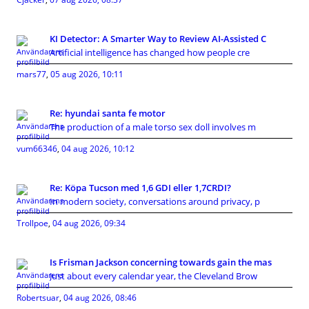
KI Detector: A Smarter Way to Review AI-Assisted C
Artificial intelligence has changed how people cre
mars77
,
05 aug 2026, 10:11
Re: hyundai santa fe motor
The production of a male torso sex doll involves m
vum66346
,
04 aug 2026, 10:12
Re: Köpa Tucson med 1,6 GDI eller 1,7CRDI?
In modern society, conversations around privacy, p
Trollpoe
,
04 aug 2026, 09:34
Is Frisman Jackson concerning towards gain the mas
Just about every calendar year, the Cleveland Brow
Robertsuar
,
04 aug 2026, 08:46