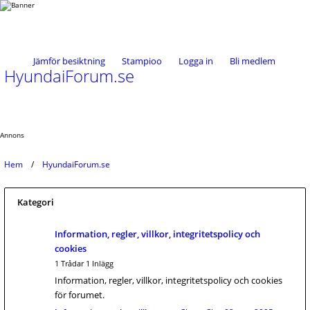
Jämför besiktning
Stampioo
Logga in
Bli medlem
HyundaiForum.se
Annons
Hem
HyundaiForum.se
Kategori
Information, regler, villkor, integritetspolicy och
cookies
1 Trådar 1 Inlägg
Information, regler, villkor, integritetspolicy och cookies
för forumet.