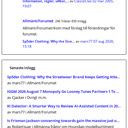
Information, regler, villkor,…
av
ClasseClas
02 mar 2005,
19:07
Allmänt/Forumet
246 Trådar 830 Inlägg
Allmänt/Forumet/Kom med förslag till förändringar för
forumet.
Sp5der Clothing: Why the Stre…
av
mars77
07 aug 2026,
15:18
Senaste inlägg
Sp5der Clothing: Why the Streetwear Brand Keeps Getting Attention
av mars77
i Allmänt/Forumet
IGGM 2026 August 7 Monopoly Go Looney Tunes Partners 1 To 4 Full C
av Cjacker
i Övrigt m.m.
KI Detector: A Smarter Way to Review AI-Assisted Content in 2026
av mars77
i Allmänt/Forumet
Is Frisman Jackson concerning towards gain the massive just one? 
av Robertsuar
i Allmänna frågor om Hyundais modellsortiment