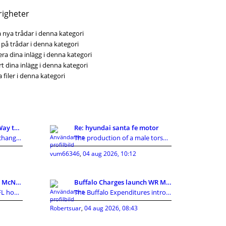
righeter
 nya trådar i denna kategori
på trådar i denna kategori
ra dina inlägg i denna kategori
t dina inlägg i denna kategori
 filer i denna kategori
KI Detector: A Smarter Way to Review AI-Assisted C
Re: hyundai santa fe motor
Artificial intelligence has changed how people cre
The production of a male torso sex doll involves m
vum66346
,
04 aug 2026, 10:12
Texans Information: Cal McNair nearer toward getti
Buffalo Charges launch WR Mecole Hardman Jr., sign
Houston Texans NewsNFL home owners established in
The Buffalo Expenditures introduced a collection o
Robertsuar
,
04 aug 2026, 08:43