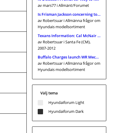
av mars77
i Allmänt/Forumet
Is Frisman Jackson concerning towards gain the massive just one? Browns connections within Tremendous Bowl 2026, and Cle
av Robertsuar
i Allmänna frågor om
Hyundais modellsortiment
Texans Information: Cal McNair nearer toward getting franchise proprietor
av Robertsuar
i Santa Fe (CM),
2007-2012
Buffalo Charges launch WR Mecole Hardman Jr., signal TE Keleki Latu
av Robertsuar
i Allmänna frågor om
Hyundais modellsortiment
Välj tema
Hyundaiforum Light
Hyundaiforum Dark