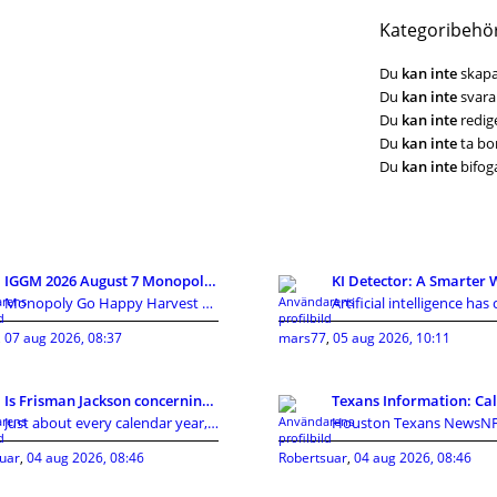
Kategoribehö
Du
kan inte
skapa
Du
kan inte
svara 
Du
kan inte
redige
Du
kan inte
ta bor
Du
kan inte
bifoga
IGGM 2026 August 7 Monopoly Go Looney Tunes Partne
Monopoly Go Happy Harvest with Looney Tunes album'
,
07 aug 2026, 08:37
mars77
,
05 aug 2026, 10:11
Is Frisman Jackson concerning towards gain the mas
Just about every calendar year, the Cleveland Brow
uar
,
04 aug 2026, 08:46
Robertsuar
,
04 aug 2026, 08:46