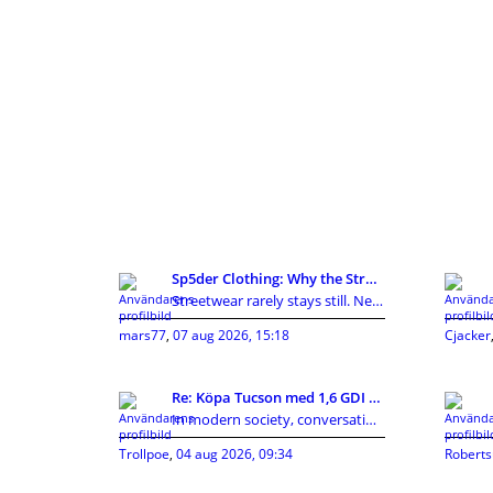
Sp5der Clothing: Why the Streetwear Brand Keeps Ge
Streetwear rarely stays still. New labels appear,
mars77
,
07 aug 2026, 15:18
Cjacker
Re: Köpa Tucson med 1,6 GDI eller 1,7CRDI?
In modern society, conversations around privacy, p
Trollpoe
,
04 aug 2026, 09:34
Roberts