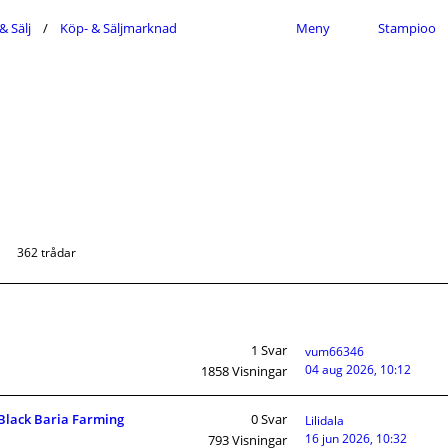
& Sälj
Köp- & Säljmarknad
Meny
Stampioo
362 trådar
1
Svar
vum66346
04 aug 2026, 10:12
1858
Visningar
Black Baria Farming
0
Svar
Lilidala
16 jun 2026, 10:32
793
Visningar