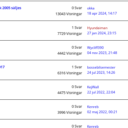
 2005 säljes
0
Svar
okka
18 apr 2024, 14:17
13043
Visningar
1
Svar
Hyundaiman
27 jan 2024, 23:15
7729
Visningar
0
Svar
Wycliff390
04 nov 2023, 21:48
4442
Visningar
017
1
Svar
bossebilsemester
24 jul 2023, 14:26
6316
Visningar
0
Svar
KejWall
22 jul 2022, 22:04
4475
Visningar
0
Svar
Kenreb
02 maj 2022, 00:21
3996
Visningar
0
Svar
Kenreb