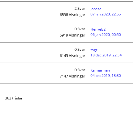
2
Svar
jonasa
07 jan 2020, 22:55
6898
Visningar
0
Svar
HenkeB2
06 jan 2020, 00:50
5919
Visningar
0
Svar
tagr
18 dec 2019, 22:34
6143
Visningar
0
Svar
Kalmarman
04 okt 2019, 13:30
7147
Visningar
362 trådar