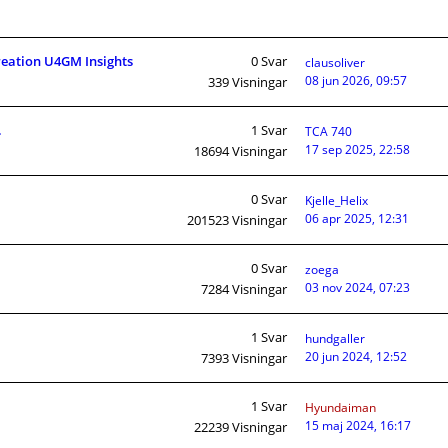
Creation U4GM Insights
0
Svar
clausoliver
08 jun 2026, 09:57
339
Visningar
.
1
Svar
TCA 740
17 sep 2025, 22:58
18694
Visningar
0
Svar
Kjelle_Helix
06 apr 2025, 12:31
201523
Visningar
0
Svar
zoega
03 nov 2024, 07:23
7284
Visningar
1
Svar
hundgaller
20 jun 2024, 12:52
7393
Visningar
1
Svar
Hyundaiman
15 maj 2024, 16:17
22239
Visningar