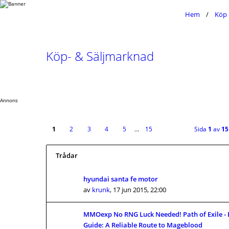
Hem
Köp 
Köp- & Säljmarknad
Annons
1
2
3
4
5
…
15
Sida
1
av
15
Trådar
hyundai santa fe motor
av
krunk
,
17 jun 2015, 22:00
MMOexp No RNG Luck Needed! Path of Exile - 
Guide: A Reliable Route to Mageblood