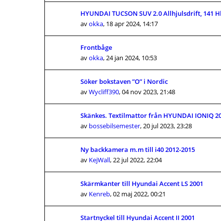
HYUNDAI TUCSON SUV 2.0 Allhjulsdrift, 141 Hk
av
okka
,
18 apr 2024, 14:17
Frontbåge
av
okka
,
24 jan 2024, 10:53
Söker bokstaven ”O” i Nordic
av
Wycliff390
,
04 nov 2023, 21:48
Skänkes. Textilmattor från HYUNDAI IONIQ 2
av
bossebilsemester
,
20 jul 2023, 23:28
Ny backkamera m.m till i40 2012-2015
av
KejWall
,
22 jul 2022, 22:04
Skärmkanter till Hyundai Accent LS 2001
av
Kenreb
,
02 maj 2022, 00:21
Startnyckel till Hyundai Accent II 2001