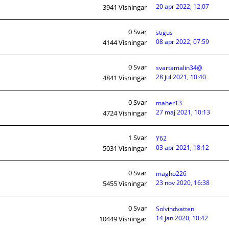
20 apr 2022, 12:07
3941
Visningar
0
Svar
stigus
08 apr 2022, 07:59
4144
Visningar
0
Svar
svartamalin34@
28 jul 2021, 10:40
4841
Visningar
0
Svar
maher13
27 maj 2021, 10:13
4724
Visningar
1
Svar
Y62
03 apr 2021, 18:12
5031
Visningar
0
Svar
magho226
23 nov 2020, 16:38
5455
Visningar
0
Svar
Solvindvatten
14 jan 2020, 10:42
10449
Visningar