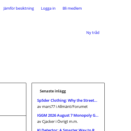
Jämför besiktning
Logga in
Bli medlem
Ny tråd
Senaste inlägg
Sp5der Clothing: Why the Streetwear Brand Keeps Getting Attention
av mars77
i Allmänt/Forumet
IGGM 2026 August 7 Monopoly Go Looney Tunes Partners 1 To 4 Full Carry Slots Sale
av Cjacker
i Övrigt m.m.
KI Detector: A Smarter Way to Review AI-Assisted Content in 2026