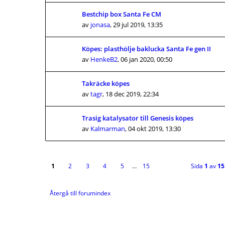
Bestchip box Santa Fe CM
av
jonasa
,
29 jul 2019, 13:35
Köpes: plasthölje baklucka Santa Fe gen II
av
HenkeB2
,
06 jan 2020, 00:50
Takräcke köpes
av
tagr
,
18 dec 2019, 22:34
Trasig katalysator till Genesis köpes
av
Kalmarman
,
04 okt 2019, 13:30
1
2
3
4
5
…
15
Sida
1
av
15
Återgå till forumindex