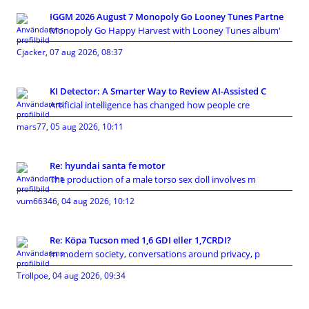
IGGM 2026 August 7 Monopoly Go Looney Tunes Partne
Monopoly Go Happy Harvest with Looney Tunes album'
Cjacker
,
07 aug 2026, 08:37
KI Detector: A Smarter Way to Review AI-Assisted C
Artificial intelligence has changed how people cre
mars77
,
05 aug 2026, 10:11
Re: hyundai santa fe motor
The production of a male torso sex doll involves m
vum66346
,
04 aug 2026, 10:12
Re: Köpa Tucson med 1,6 GDI eller 1,7CRDI?
In modern society, conversations around privacy, p
Trollpoe
,
04 aug 2026, 09:34