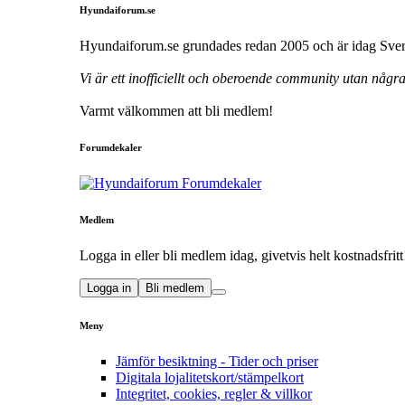
Hyundaiforum.se
Hyundaiforum.se grundades redan 2005 och är idag Sveri
Vi är ett inofficiellt och oberoende community utan någ
Varmt välkommen att bli medlem!
Forumdekaler
Medlem
Logga in eller bli medlem idag, givetvis helt kostnadsfritt
Logga in
Bli medlem
Meny
Jämför besiktning - Tider och priser
Digitala lojalitetskort/stämpelkort
Integritet, cookies, regler & villkor