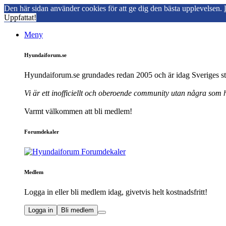
Den här sidan använder cookies för att ge dig den bästa upplevelsen.
Uppfattat!
Meny
Hyundaiforum.se
Hyundaiforum.se grundades redan 2005 och är idag Sveriges st
Vi är ett inofficiellt och oberoende community utan några som
Varmt välkommen att bli medlem!
Forumdekaler
Medlem
Logga in eller bli medlem idag, givetvis helt kostnadsfritt!
Logga in
Bli medlem