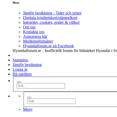
Meny
Jämför besiktning - Tider och priser
Digitala lojalitetskort/stämpelkort
Integritet, cookies, regler & villkor
Om oss
Kontakta oss
Annonsera här
Medlemsförmåner
Hyundaiforum.se på Facebook
Hyundaiforum.se - Inofficiellt forum för bilmärket Hyundai i S
Stampioo
Jämför besiktning
Logga in
Bli medlem
Meny