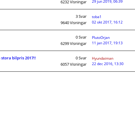
29 jun 2019, 06:39
6232
Visningar
3
Svar
toba1
02 okt 2017, 16:12
9640
Visningar
0
Svar
PlutoOrjan
11 jan 2017, 19:13
6299
Visningar
stora bilpris 2017!!
0
Svar
Hyundaiman
22 dec 2016, 13:30
6057
Visningar