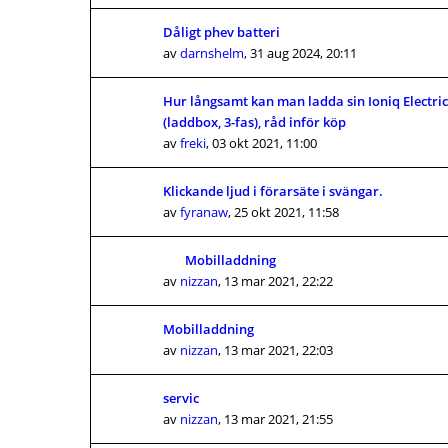
Dåligt phev batteri
av
darnshelm
,
31 aug 2024, 20:11
Hur långsamt kan man ladda sin Ioniq Elect
(laddbox, 3-fas), råd inför köp
av
freki
,
03 okt 2021, 11:00
Klickande ljud i förarsäte i svängar.
av
fyranaw
,
25 okt 2021, 11:58
Mobilladdning
av
nizzan
,
13 mar 2021, 22:22
Mobilladdning
av
nizzan
,
13 mar 2021, 22:03
servic
av
nizzan
,
13 mar 2021, 21:55