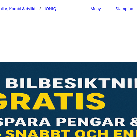
ilar, Kombi & dylikt
IONIQ
Meny
Stampioo