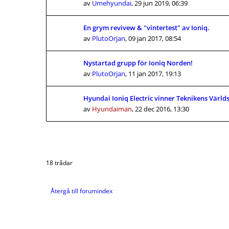
av
Umehyundai
,
29 jun 2019, 06:39
En grym revivew & "vintertest" av Ioniq.
av
PlutoOrjan
,
09 jan 2017, 08:54
Nystartad grupp för Ioniq Norden!
av
PlutoOrjan
,
11 jan 2017, 19:13
Hyundai Ioniq Electric vinner Teknikens Världs 
av
Hyundaiman
,
22 dec 2016, 13:30
18 trådar
Återgå till forumindex