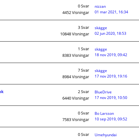
0
Svar
nizzan
01 mar 2021, 16:34
4452
Visningar
3
Svar
skägge
02 jun 2020, 18:53
10848
Visningar
1
Svar
skägge
18 nov 2019, 09:42
8383
Visningar
7
Svar
skägge
17 nov 2019, 19:16
8984
Visningar
ok
2
Svar
BlueDrive
17 nov 2019, 10:50
6440
Visningar
0
Svar
Bo Larsson
10 sep 2019, 09:52
7583
Visningar
0
Svar
Umehyundai