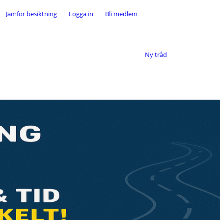
Jämför besiktning
Logga in
Bli medlem
Ny tråd