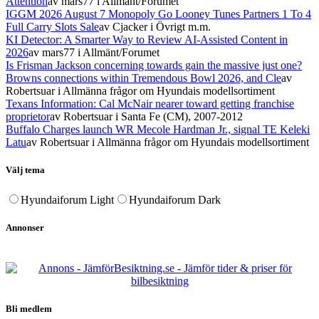
Attention
av mars77
i Allmänt/Forumet
IGGM 2026 August 7 Monopoly Go Looney Tunes Partners 1 To 4
Full Carry Slots Sale
av Cjacker
i Övrigt m.m.
KI Detector: A Smarter Way to Review AI-Assisted Content in
2026
av mars77
i Allmänt/Forumet
Is Frisman Jackson concerning towards gain the massive just one?
Browns connections within Tremendous Bowl 2026, and Cle
av
Robertsuar
i Allmänna frågor om Hyundais modellsortiment
Texans Information: Cal McNair nearer toward getting franchise
proprietor
av Robertsuar
i Santa Fe (CM), 2007-2012
Buffalo Charges launch WR Mecole Hardman Jr., signal TE Keleki
Latu
av Robertsuar
i Allmänna frågor om Hyundais modellsortiment
Välj tema
Hyundaiforum Light
Hyundaiforum Dark
Annonser
Bli medlem