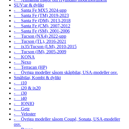
SUV:ar & dylikt
- Santa Fe MX5 2024-upp
- Santa Fe (TM) 2019-2023
- Santa Fe (DM), 2013-2018
- Santa Fe (CM), 2007-2012
- Santa Fe (SM), 2001-2006
- Tucson (NX4) 2022-upp
- Tucson (TL), 2016-2021
- ix35/Tucson (LM), 2010-2015
- Tucson (JM), 2005-2009
- KONA
- Nexo
- Terracan (HP)
- Övriga modeller såsom skåpbilar, USA-modeller osv.
Småbilar, Kombi & dylikt
- i10
- i20 & ix20
- i30
- i40
- IONIQ
- Getz
- Veloster
- Övriga modeller såsom Coupé, Sonata, USA-modeller
osv.