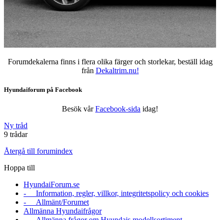
Forumdekalerna finns i flera olika färger och storlekar, beställ idag
från
Dekaltrim.nu!
Hyundaiforum på Facebook
Besök vår
Facebook-sida
idag!
Ny tråd
9 trådar
Återgå till forumindex
Hoppa till
HyundaiForum.se
- Information, regler, villkor, integritetspolicy och cookies
- Allmänt/Forumet
Allmänna Hyundaifrågor
- Allmänna frågor om Hyundais modellsortiment