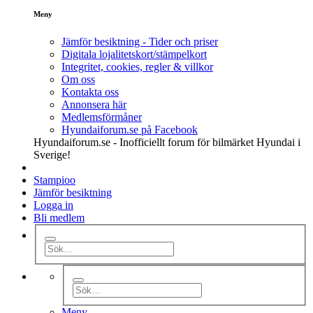
Meny
Jämför besiktning - Tider och priser
Digitala lojalitetskort/stämpelkort
Integritet, cookies, regler & villkor
Om oss
Kontakta oss
Annonsera här
Medlemsförmåner
Hyundaiforum.se på Facebook
Hyundaiforum.se - Inofficiellt forum för bilmärket Hyundai i
Sverige!
Stampioo
Jämför besiktning
Logga in
Bli medlem
Meny