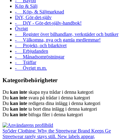
- Bayon
Köp & Sälj
- Köp- & Säljmarknad
DiY, Gör-det-själv
- DiY - Gör-det-själv-handbok!
Övrigt
- Register över bilhandlare, verkstäder och butiker
- Välkomna, nya och gamla medlemmar!
- Projekt- och bilarkivet
- Erbjudanden
- Månadsomröstningar
- Träffar
- Övrigt m.m.
Kategoribehörigheter
Du
kan inte
skapa nya trådar i denna kategori
Du
kan inte
svara på trådar i denna kategori
Du
kan inte
redigera dina inlägg i denna kategori
Du
kan inte
ta bort dina inlägg i denna kategori
Du
kan inte
bifoga filer i denna kategori
Sp5der Clothing: Why the Streetwear Brand Keeps Ge
Streetwear rarely stays still. New labels appear,