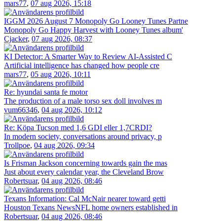
mars77
,
07 aug 2026, 15:18
IGGM 2026 August 7 Monopoly Go Looney Tunes Partne
Monopoly Go Happy Harvest with Looney Tunes album'
Cjacker
,
07 aug 2026, 08:37
KI Detector: A Smarter Way to Review AI-Assisted C
Artificial intelligence has changed how people cre
mars77
,
05 aug 2026, 10:11
Re: hyundai santa fe motor
The production of a male torso sex doll involves m
vum66346
,
04 aug 2026, 10:12
Re: Köpa Tucson med 1,6 GDI eller 1,7CRDI?
In modern society, conversations around privacy, p
Trollpoe
,
04 aug 2026, 09:34
Is Frisman Jackson concerning towards gain the mas
Just about every calendar year, the Cleveland Brow
Robertsuar
,
04 aug 2026, 08:46
Texans Information: Cal McNair nearer toward getti
Houston Texans NewsNFL home owners established in
Robertsuar
,
04 aug 2026, 08:46