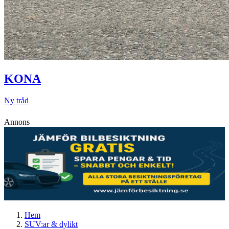
KONA
Ny tråd
Annons
Hem
SUV:ar & dylikt