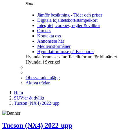
Meny
Jämför besiktning - Tider och priser
Digitala lojalitetskort/stämpelkort
Integritet, cookies, regler & villkor
Om oss
Kontakta oss
Annonsera här
Medlemsförmåner
Hyundaiforum.se på Facebook
Hyundaiforum.se - Inofficiellt forum för bilmärket
Hyundai i Sverige!
Obesvarade inlägg
Aktiva trådar
Hem
SUV:ar & dylikt
Tucson (NX4) 2022-upp
Tucson (NX4) 2022-upp