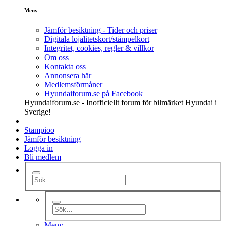
Meny
Jämför besiktning - Tider och priser
Digitala lojalitetskort/stämpelkort
Integritet, cookies, regler & villkor
Om oss
Kontakta oss
Annonsera här
Medlemsförmåner
Hyundaiforum.se på Facebook
Hyundaiforum.se - Inofficiellt forum för bilmärket Hyundai i
Sverige!
Stampioo
Jämför besiktning
Logga in
Bli medlem
Meny