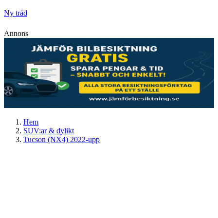
Ny tråd
Annons
Hem
SUV:ar & dylikt
Tucson (NX4) 2022-upp