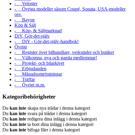
- Veloster
- Övriga modeller såsom Coupé, Sonata, USA-modeller
osv.
- Bayon
Köp & Sälj
- Köp- & Säljmarknad
DiY, Gör-det-själv
- DiY - Gör-det-själv-handbok!
Övrigt
- Register över bilhandlare, verkstäder och butiker
- Välkomna, nya och gamla medlemmar!
- Projekt- och bilarkivet
- Erbjudanden
- Månadsomröstningar
- Träffar
- Övrigt m.m.
Kategoribehörigheter
Du
kan inte
skapa nya trådar i denna kategori
Du
kan inte
svara på trådar i denna kategori
Du
kan inte
redigera dina inlägg i denna kategori
Du
kan inte
ta bort dina inlägg i denna kategori
Du
kan inte
bifoga filer i denna kategori