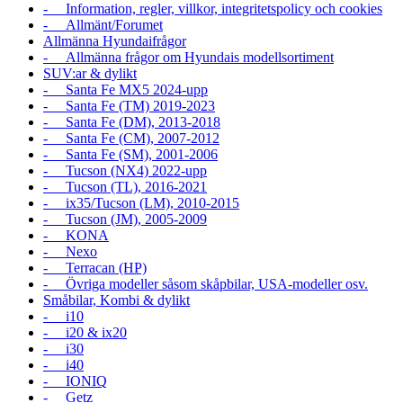
- Information, regler, villkor, integritetspolicy och cookies
- Allmänt/Forumet
Allmänna Hyundaifrågor
- Allmänna frågor om Hyundais modellsortiment
SUV:ar & dylikt
- Santa Fe MX5 2024-upp
- Santa Fe (TM) 2019-2023
- Santa Fe (DM), 2013-2018
- Santa Fe (CM), 2007-2012
- Santa Fe (SM), 2001-2006
- Tucson (NX4) 2022-upp
- Tucson (TL), 2016-2021
- ix35/Tucson (LM), 2010-2015
- Tucson (JM), 2005-2009
- KONA
- Nexo
- Terracan (HP)
- Övriga modeller såsom skåpbilar, USA-modeller osv.
Småbilar, Kombi & dylikt
- i10
- i20 & ix20
- i30
- i40
- IONIQ
- Getz