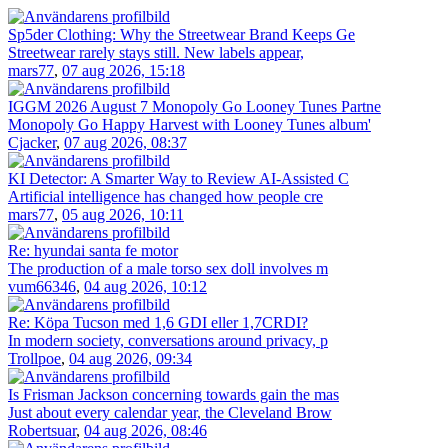
Sp5der Clothing: Why the Streetwear Brand Keeps Ge
Streetwear rarely stays still. New labels appear,
mars77
,
07 aug 2026, 15:18
IGGM 2026 August 7 Monopoly Go Looney Tunes Partne
Monopoly Go Happy Harvest with Looney Tunes album'
Cjacker
,
07 aug 2026, 08:37
KI Detector: A Smarter Way to Review AI-Assisted C
Artificial intelligence has changed how people cre
mars77
,
05 aug 2026, 10:11
Re: hyundai santa fe motor
The production of a male torso sex doll involves m
vum66346
,
04 aug 2026, 10:12
Re: Köpa Tucson med 1,6 GDI eller 1,7CRDI?
In modern society, conversations around privacy, p
Trollpoe
,
04 aug 2026, 09:34
Is Frisman Jackson concerning towards gain the mas
Just about every calendar year, the Cleveland Brow
Robertsuar
,
04 aug 2026, 08:46