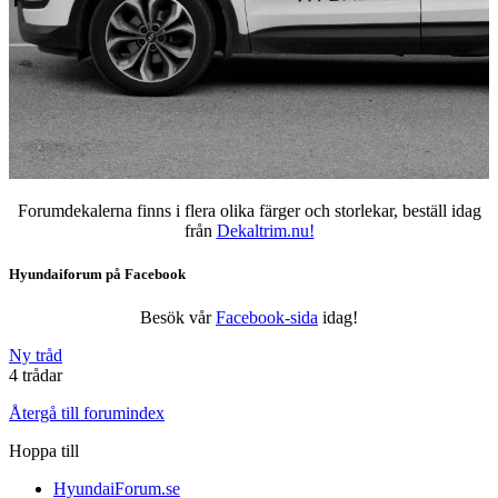
Forumdekalerna finns i flera olika färger och storlekar, beställ idag
från
Dekaltrim.nu!
Hyundaiforum på Facebook
Besök vår
Facebook-sida
idag!
Ny tråd
4 trådar
Återgå till forumindex
Hoppa till
HyundaiForum.se