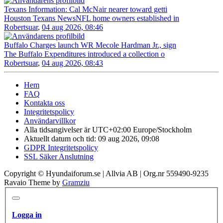
Texans Information: Cal McNair nearer toward getti
Houston Texans NewsNFL home owners established in
Robertsuar
,
04 aug 2026, 08:46
Buffalo Charges launch WR Mecole Hardman Jr., sign
The Buffalo Expenditures introduced a collection o
Robertsuar
,
04 aug 2026, 08:43
Hem
FAQ
Kontakta oss
Integritetspolicy
Användarvillkor
Alla tidsangivelser är UTC+02:00 Europe/Stockholm
Aktuellt datum och tid: 09 aug 2026, 09:08
GDPR Integritetspolicy
SSL Säker Anslutning
Copyright © Hyundaiforum.se | Allvia AB | Org.nr 559490-9235
Ravaio Theme by
Gramziu
Logga in