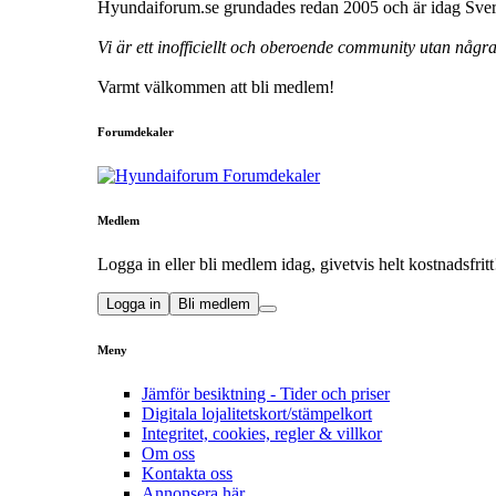
Hyundaiforum.se grundades redan 2005 och är idag Sveri
Vi är ett inofficiellt och oberoende community utan någ
Varmt välkommen att bli medlem!
Forumdekaler
Medlem
Logga in eller bli medlem idag, givetvis helt kostnadsfritt
Logga in
Bli medlem
Meny
Jämför besiktning - Tider och priser
Digitala lojalitetskort/stämpelkort
Integritet, cookies, regler & villkor
Om oss
Kontakta oss
Annonsera här