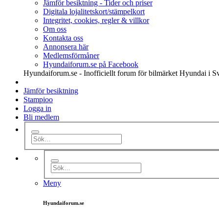
Jämför besiktning - Tider och priser
Digitala lojalitetskort/stämpelkort
Integritet, cookies, regler & villkor
Om oss
Kontakta oss
Annonsera här
Medlemsförmåner
Hyundaiforum.se på Facebook
Hyundaiforum.se - Inofficiellt forum för bilmärket Hyundai i S
Jämför besiktning
Stampioo
Logga in
Bli medlem
Meny
Hyundaiforum.se