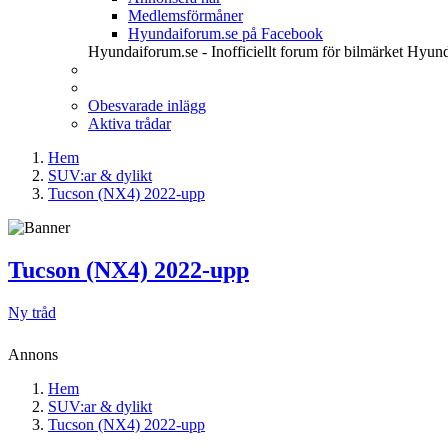
Medlemsförmåner
Hyundaiforum.se på Facebook
Hyundaiforum.se - Inofficiellt forum för bilmärket Hyund
Obesvarade inlägg
Aktiva trådar
Hem
SUV:ar & dylikt
Tucson (NX4) 2022-upp
Tucson (NX4) 2022-upp
Ny tråd
Annons
Hem
SUV:ar & dylikt
Tucson (NX4) 2022-upp