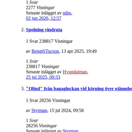
1
Svar
2277
Visningar
Senaste inlägget av
nilss
,
02 jun 2026, 12:57
Spolning vindruta
1 Svar 238817 Visningar
av
BengtSTucson
,
13 apr 2025, 19:49
1
Svar
238817
Visningar
Senaste inlägget av
Hyundaiman
,
25 jul 2025, 00:33
"Oljud" från bagagluckan vid körning över ojämnhe
1 Svar 28256 Visningar
av
Styrman
,
15 jul 2024, 09:58
1
Svar
28256
Visningar
Senaste inlägget av
Styrman
,