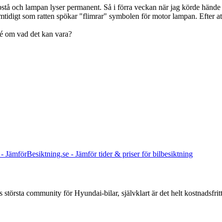
 uppstå och lampan lyser permanent. Så i förra veckan när jag körde händ
Samtidigt som ratten spökar "flimrar" symbolen för motor lampan. Efter a
dé om vad det kan vara?
 största community för Hyundai-bilar, självklart är det helt kostnadsfritt