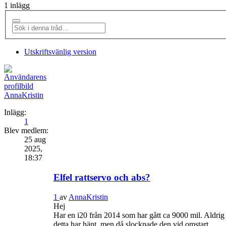
1 inlägg
Utskriftsvänlig version
AnnaKristin
Inlägg:
1
Blev medlem:
25 aug
2025,
18:37
Elfel rattservo och abs?
1
av
AnnaKristin
Hej
Har en i20 från 2014 som har gått ca 9000 mil. Aldrig 
detta har hänt, men då slocknade den vid omstart.