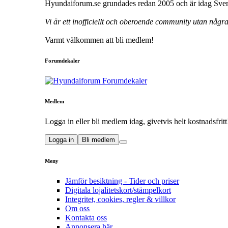
Hyundaiforum.se grundades redan 2005 och är idag Sveri
Vi är ett inofficiellt och oberoende community utan någ
Varmt välkommen att bli medlem!
Forumdekaler
Medlem
Logga in eller bli medlem idag, givetvis helt kostnadsfritt
Logga in
Bli medlem
Meny
Jämför besiktning - Tider och priser
Digitala lojalitetskort/stämpelkort
Integritet, cookies, regler & villkor
Om oss
Kontakta oss
Annonsera här