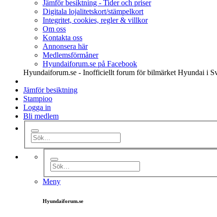
Jämför besiktning - Tider och priser
Digitala lojalitetskort/stämpelkort
Integritet, cookies, regler & villkor
Om oss
Kontakta oss
Annonsera här
Medlemsförmåner
Hyundaiforum.se på Facebook
Hyundaiforum.se - Inofficiellt forum för bilmärket Hyundai i S
Jämför besiktning
Stampioo
Logga in
Bli medlem
Meny
Hyundaiforum.se