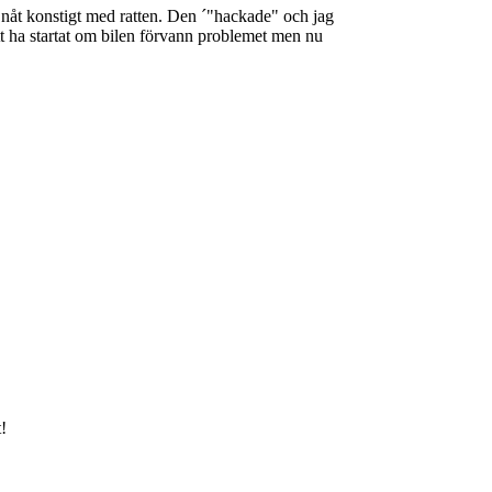
e nåt konstigt med ratten. Den ´"hackade" och jag
tt ha startat om bilen förvann problemet men nu
!