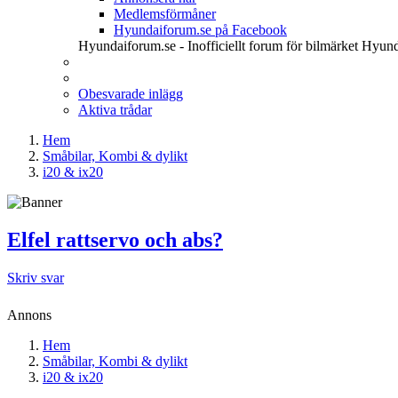
Medlemsförmåner
Hyundaiforum.se på Facebook
Hyundaiforum.se - Inofficiellt forum för bilmärket Hyund
Obesvarade inlägg
Aktiva trådar
Hem
Småbilar, Kombi & dylikt
i20 & ix20
Elfel rattservo och abs?
Skriv svar
Annons
Hem
Småbilar, Kombi & dylikt
i20 & ix20