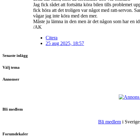
Jag fick rådet att fortsätta köra bilen tills problemet
fick höra att det troligen var något med ratt-servon. 
vågar jag inte köra med den mer.
Måste ju lämna in den men är det någon som har en i
/AK
Citera
25 aug 2025, 18:57
Senaste inlägg
Välj tema
Annonser
Bli medlem
Bli medlem
i Sveriges
Forumdekaler