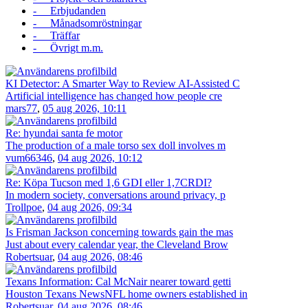
- Erbjudanden
- Månadsomröstningar
- Träffar
- Övrigt m.m.
KI Detector: A Smarter Way to Review AI-Assisted C
Artificial intelligence has changed how people cre
mars77
,
05 aug 2026, 10:11
Re: hyundai santa fe motor
The production of a male torso sex doll involves m
vum66346
,
04 aug 2026, 10:12
Re: Köpa Tucson med 1,6 GDI eller 1,7CRDI?
In modern society, conversations around privacy, p
Trollpoe
,
04 aug 2026, 09:34
Is Frisman Jackson concerning towards gain the mas
Just about every calendar year, the Cleveland Brow
Robertsuar
,
04 aug 2026, 08:46
Texans Information: Cal McNair nearer toward getti
Houston Texans NewsNFL home owners established in
Robertsuar
,
04 aug 2026, 08:46