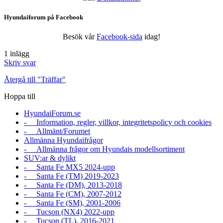
Hyundaiforum på Facebook
Besök vår
Facebook-sida
idag!
1 inlägg
Skriv svar
Återgå till "Träffar"
Hoppa till
HyundaiForum.se
- Information, regler, villkor, integritetspolicy och cookies
- Allmänt/Forumet
Allmänna Hyundaifrågor
- Allmänna frågor om Hyundais modellsortiment
SUV:ar & dylikt
- Santa Fe MX5 2024-upp
- Santa Fe (TM) 2019-2023
- Santa Fe (DM), 2013-2018
- Santa Fe (CM), 2007-2012
- Santa Fe (SM), 2001-2006
- Tucson (NX4) 2022-upp
- Tucson (TL), 2016-2021