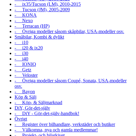
- ix35/Tucson (LM), 2010-2015
- Tucson (JM), 2005-2009
- KONA
- Nexo
- Terracan (HP)
- Övriga modeller såsom skåpbilar, USA-modeller osv.
Småbilar, Kombi & dylikt
- i10
- i20 & ix20
- i30
- i40
- IONIQ
- Getz
- Veloster
- Övriga modeller såsom Coupé, Sonata, USA-modeller
osv.
- Bayon
Köp & Sälj
- Köp- & Säljmarknad
DiY, Gör-det-själv
- DiY - Gör-det-själv-handbok!
Övrigt
- Register över bilhandlare, verkstäder och butiker
- Välkomna, nya och gamla medlemmar!
- Projekt- och bilarkivet