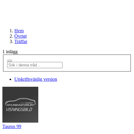
Hem
Övrigt
Träffar
1 inlägg
Utskriftsvänlig version
Taurus 99