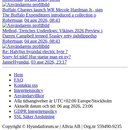
Buffalo Charges launch WR Mecole Hardman Jr., sign
The Buffalo Expenditures introduced a collection o
Robertsuar
,
04 aug 2026, 08:43
Method, Trenches Underdogs: Vikings 2026 Preview i
Darren Campbell termed Teasley retty tightlippedsp
Robertsuar
,
04 aug 2026, 08:43
Re: Halvljus hyundai electric byte ?
Sorry fel tråd! Hur startar man en ny?
JanneHyundai
,
03 aug 2026, 23:17
Hem
FAQ
Kontakta oss
Integritetspolicy
Användarvillkor
Alla tidsangivelser är UTC+02:00 Europe/Stockholm
Aktuellt datum och tid: 06 aug 2026, 23:06
GDPR Integritetspolicy
SSL Säker Anslutning
Copyright © Hyundaiforum.se | Allvia AB | Org.nr 559490-9235