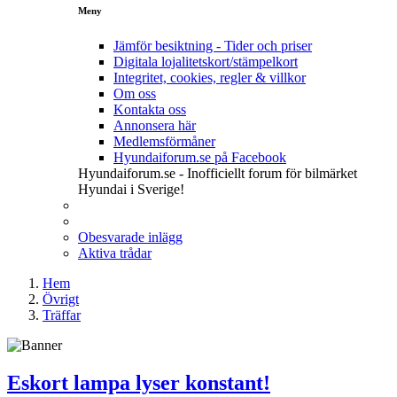
Meny
Jämför besiktning - Tider och priser
Digitala lojalitetskort/stämpelkort
Integritet, cookies, regler & villkor
Om oss
Kontakta oss
Annonsera här
Medlemsförmåner
Hyundaiforum.se på Facebook
Hyundaiforum.se - Inofficiellt forum för bilmärket
Hyundai i Sverige!
Obesvarade inlägg
Aktiva trådar
Hem
Övrigt
Träffar
Eskort lampa lyser konstant!