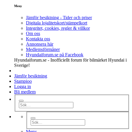
Meny
Jämför besiktning - Tider och priser
Digitala lojalitetskort/stämpelkort
Integritet, cookies, regler & villkor
Om oss
Kontakta oss
Annonsera här
Medlemsförmåner
Hyundaiforum.se på Facebook
Hyundaiforum.se - Inofficiellt forum för bilmärket Hyundai i
Sverige!
Jämför besiktning
Stampioo
Logga in
Bli medlem
Meny