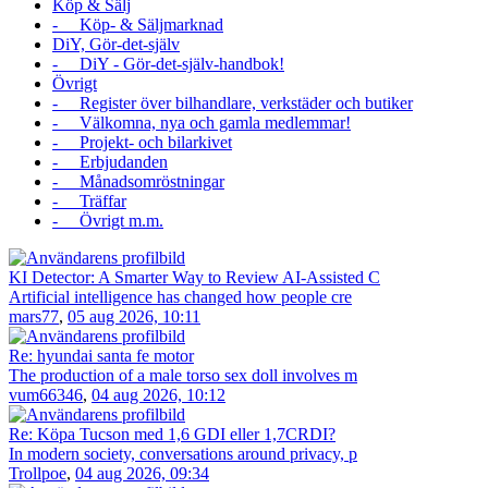
Köp & Sälj
- Köp- & Säljmarknad
DiY, Gör-det-själv
- DiY - Gör-det-själv-handbok!
Övrigt
- Register över bilhandlare, verkstäder och butiker
- Välkomna, nya och gamla medlemmar!
- Projekt- och bilarkivet
- Erbjudanden
- Månadsomröstningar
- Träffar
- Övrigt m.m.
KI Detector: A Smarter Way to Review AI-Assisted C
Artificial intelligence has changed how people cre
mars77
,
05 aug 2026, 10:11
Re: hyundai santa fe motor
The production of a male torso sex doll involves m
vum66346
,
04 aug 2026, 10:12
Re: Köpa Tucson med 1,6 GDI eller 1,7CRDI?
In modern society, conversations around privacy, p
Trollpoe
,
04 aug 2026, 09:34