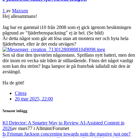
1
av
Maxxen
Hej allesammans!
Jag har en gammal i10 från 2008 som ej gick igenom besiktningen
pågrund av "fjäderbenspackning" ej är hel. (Se bild)
Är detta något som går att lösa utan att montera ner och byta hela
fjäderbenet, eller är det enda utvägen?
Sen så drar den tjuvström någonstans. Sprillans nytt batteri, men den
dör inom en vecka när bilen är stillastående. Finns det något vanligt
som kan dra ström? Inga lampor är på fram/bak iallafall när den är
avstängd.
Ha de gött!
Citera
20 mar 2025, 22:00
Senaste inlägg
KI Detector: A Smarter Way to Review AI-Assisted Content in
2026
av mars77
i Allmänt/Forumet
Is Frisman Jackson concerning towards gain the massive just one?