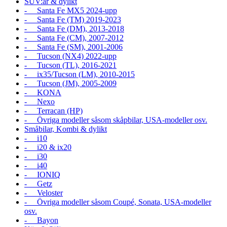
SUV:ar & dylikt
- Santa Fe MX5 2024-upp
- Santa Fe (TM) 2019-2023
- Santa Fe (DM), 2013-2018
- Santa Fe (CM), 2007-2012
- Santa Fe (SM), 2001-2006
- Tucson (NX4) 2022-upp
- Tucson (TL), 2016-2021
- ix35/Tucson (LM), 2010-2015
- Tucson (JM), 2005-2009
- KONA
- Nexo
- Terracan (HP)
- Övriga modeller såsom skåpbilar, USA-modeller osv.
Småbilar, Kombi & dylikt
- i10
- i20 & ix20
- i30
- i40
- IONIQ
- Getz
- Veloster
- Övriga modeller såsom Coupé, Sonata, USA-modeller
osv.
- Bayon