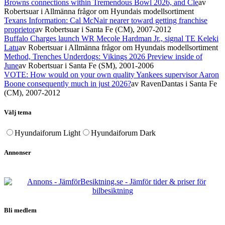
Browns connections within Tremendous Bowl 2026, and Cle
av
Robertsuar
i Allmänna frågor om Hyundais modellsortiment
Texans Information: Cal McNair nearer toward getting franchise
proprietor
av Robertsuar
i Santa Fe (CM), 2007-2012
Buffalo Charges launch WR Mecole Hardman Jr., signal TE Keleki
Latu
av Robertsuar
i Allmänna frågor om Hyundais modellsortiment
Method, Trenches Underdogs: Vikings 2026 Preview inside of
June
av Robertsuar
i Santa Fe (SM), 2001-2006
VOTE: How would on your own quality Yankees supervisor Aaron
Boone consequently much in just 2026?
av RavenDantas
i Santa Fe
(CM), 2007-2012
Välj tema
Hyundaiforum Light
Hyundaiforum Dark
Annonser
Bli medlem