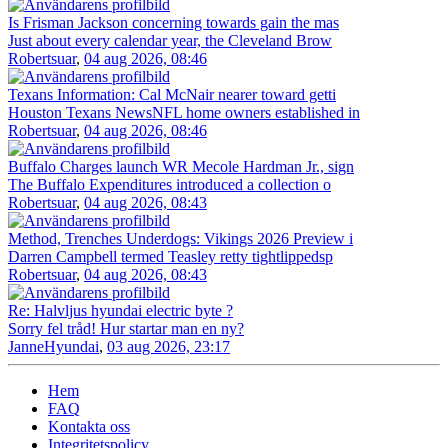
Is Frisman Jackson concerning towards gain the mas
Just about every calendar year, the Cleveland Brow
Robertsuar
,
04 aug 2026, 08:46
Texans Information: Cal McNair nearer toward getti
Houston Texans NewsNFL home owners established in
Robertsuar
,
04 aug 2026, 08:46
Buffalo Charges launch WR Mecole Hardman Jr., sign
The Buffalo Expenditures introduced a collection o
Robertsuar
,
04 aug 2026, 08:43
Method, Trenches Underdogs: Vikings 2026 Preview i
Darren Campbell termed Teasley retty tightlippedsp
Robertsuar
,
04 aug 2026, 08:43
Re: Halvljus hyundai electric byte ?
Sorry fel tråd! Hur startar man en ny?
JanneHyundai
,
03 aug 2026, 23:17
Hem
FAQ
Kontakta oss
Integritetspolicy