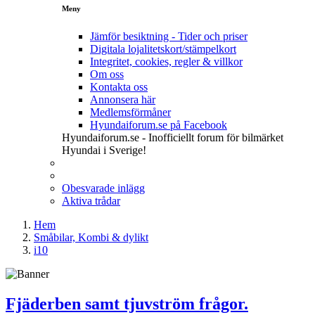
Meny
Jämför besiktning - Tider och priser
Digitala lojalitetskort/stämpelkort
Integritet, cookies, regler & villkor
Om oss
Kontakta oss
Annonsera här
Medlemsförmåner
Hyundaiforum.se på Facebook
Hyundaiforum.se - Inofficiellt forum för bilmärket
Hyundai i Sverige!
Obesvarade inlägg
Aktiva trådar
Hem
Småbilar, Kombi & dylikt
i10
Fjäderben samt tjuvström frågor.