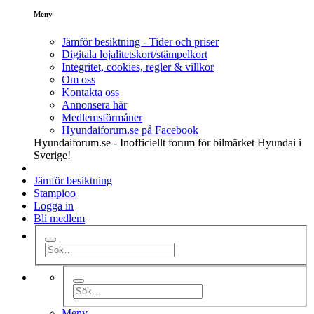
Meny
Jämför besiktning - Tider och priser
Digitala lojalitetskort/stämpelkort
Integritet, cookies, regler & villkor
Om oss
Kontakta oss
Annonsera här
Medlemsförmåner
Hyundaiforum.se på Facebook
Hyundaiforum.se - Inofficiellt forum för bilmärket Hyundai i
Sverige!
Jämför besiktning
Stampioo
Logga in
Bli medlem
Meny