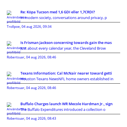
Re: Köpa Tucson med 1,6 GDI eller 1,7CRDI?
In modern society, conversations around privacy, p
Trollpoe
,
04 aug 2026, 09:34
Is Frisman Jackson concerning towards gain the mas
Just about every calendar year, the Cleveland Brow
Robertsuar
,
04 aug 2026, 08:46
Texans Information: Cal McNair nearer toward getti
Houston Texans NewsNFL home owners established in
Robertsuar
,
04 aug 2026, 08:46
Buffalo Charges launch WR Mecole Hardman Jr., sign
The Buffalo Expenditures introduced a collection o
Robertsuar
,
04 aug 2026, 08:43