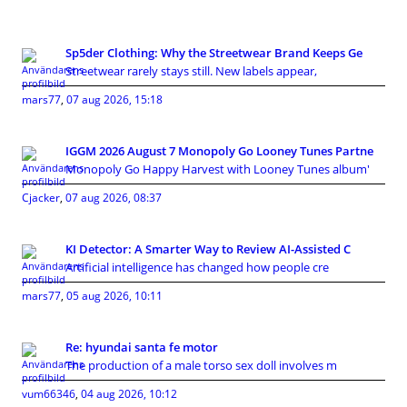
Sp5der Clothing: Why the Streetwear Brand Keeps Ge
Streetwear rarely stays still. New labels appear,
mars77
,
07 aug 2026, 15:18
IGGM 2026 August 7 Monopoly Go Looney Tunes Partne
Monopoly Go Happy Harvest with Looney Tunes album'
Cjacker
,
07 aug 2026, 08:37
KI Detector: A Smarter Way to Review AI-Assisted C
Artificial intelligence has changed how people cre
mars77
,
05 aug 2026, 10:11
Re: hyundai santa fe motor
The production of a male torso sex doll involves m
vum66346
,
04 aug 2026, 10:12