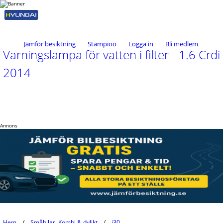
Jämför besiktning
Stampioo
Logga in
Bli medlem
Varningslampa för vatten i filter - 1.6 Crdi
2014
Annons
Hem
Småbilar, Kombi & dylikt
i30