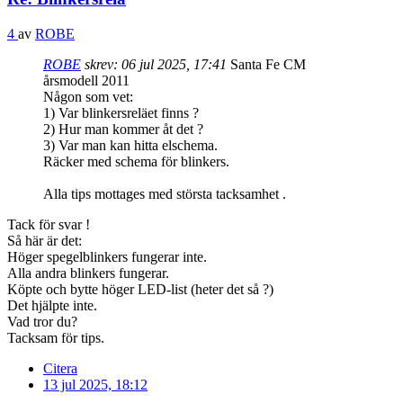
4
av
ROBE
ROBE
skrev:
06 jul 2025, 17:41
Santa Fe CM
årsmodell 2011
Någon som vet:
1) Var blinkersreläet finns ?
2) Hur man kommer åt det ?
3) Var man kan hitta elschema.
Räcker med schema för blinkers.
Alla tips mottages med största tacksamhet .
Tack för svar !
Så här är det:
Höger spegelblinkers fungerar inte.
Alla andra blinkers fungerar.
Köpte och bytte höger LED-list (heter det så ?)
Det hjälpte inte.
Vad tror du?
Tacksam för tips.
Citera
13 jul 2025, 18:12