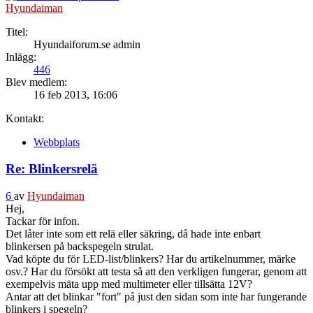
Hyundaiman
Titel:
Hyundaiforum.se admin
Inlägg:
446
Blev medlem:
16 feb 2013, 16:06
Kontakt:
Webbplats
Re: Blinkersrelä
6
av
Hyundaiman
Hej,
Tackar för infon.
Det låter inte som ett relä eller säkring, då hade inte enbart
blinkersen på backspegeln strulat.
Vad köpte du för LED-list/blinkers? Har du artikelnummer, märke
osv.? Har du försökt att testa så att den verkligen fungerar, genom att
exempelvis mäta upp med multimeter eller tillsätta 12V?
Antar att det blinkar "fort" på just den sidan som inte har fungerande
blinkers i spegeln?