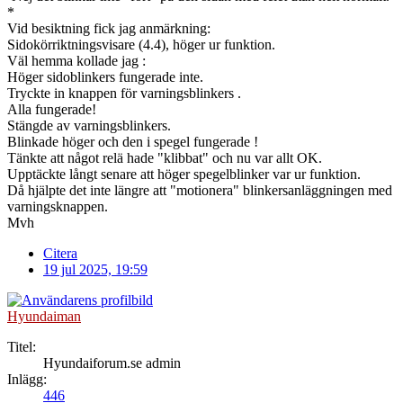
*
Vid besiktning fick jag anmärkning:
Sidokörriktningsvisare (4.4), höger ur funktion.
Väl hemma kollade jag :
Höger sidoblinkers fungerade inte.
Tryckte in knappen för varningsblinkers .
Alla fungerade!
Stängde av varningsblinkers.
Blinkade höger och den i spegel fungerade !
Tänkte att något relä hade "klibbat" och nu var allt OK.
Upptäckte långt senare att höger spegelblinker var ur funktion.
Då hjälpte det inte längre att "motionera" blinkersanläggningen med
varningsknappen.
Mvh
Citera
19 jul 2025, 19:59
Hyundaiman
Titel:
Hyundaiforum.se admin
Inlägg:
446