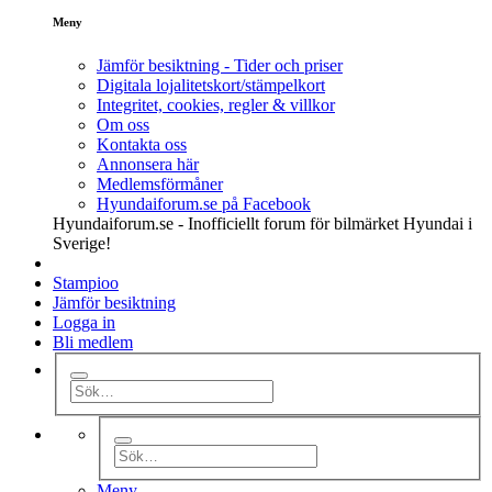
Meny
Jämför besiktning - Tider och priser
Digitala lojalitetskort/stämpelkort
Integritet, cookies, regler & villkor
Om oss
Kontakta oss
Annonsera här
Medlemsförmåner
Hyundaiforum.se på Facebook
Hyundaiforum.se - Inofficiellt forum för bilmärket Hyundai i
Sverige!
Stampioo
Jämför besiktning
Logga in
Bli medlem
Meny