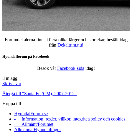
Forumdekalerna finns i flera olika färger och storlekar, beställ idag
från
Dekaltrim.nu!
Hyundaiforum på Facebook
Besök vår
Facebook-sida
idag!
8 inlägg
Skriv svar
Återgå till "Santa Fe (CM), 2007-2012"
Hoppa till
HyundaiForum.se
- Information, regler, villkor, integritetspolicy och cookies
- Allmänt/Forumet
Allmänna Hyundaifrågor