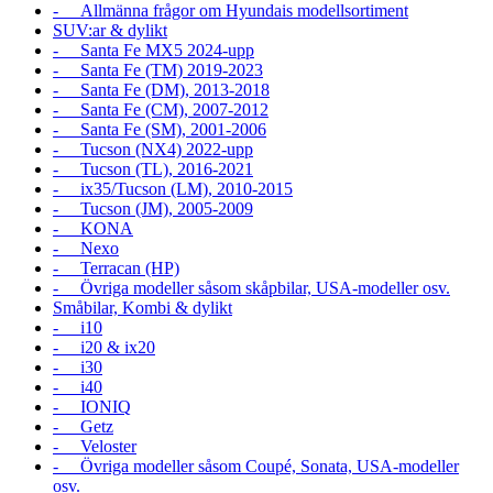
- Allmänna frågor om Hyundais modellsortiment
SUV:ar & dylikt
- Santa Fe MX5 2024-upp
- Santa Fe (TM) 2019-2023
- Santa Fe (DM), 2013-2018
- Santa Fe (CM), 2007-2012
- Santa Fe (SM), 2001-2006
- Tucson (NX4) 2022-upp
- Tucson (TL), 2016-2021
- ix35/Tucson (LM), 2010-2015
- Tucson (JM), 2005-2009
- KONA
- Nexo
- Terracan (HP)
- Övriga modeller såsom skåpbilar, USA-modeller osv.
Småbilar, Kombi & dylikt
- i10
- i20 & ix20
- i30
- i40
- IONIQ
- Getz
- Veloster
- Övriga modeller såsom Coupé, Sonata, USA-modeller
osv.