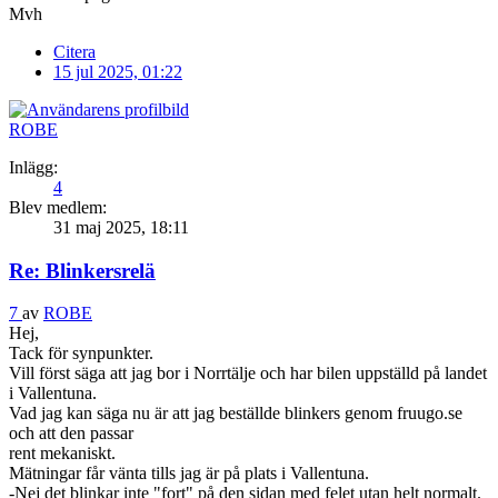
Mvh
Citera
15 jul 2025, 01:22
ROBE
Inlägg:
4
Blev medlem:
31 maj 2025, 18:11
Re: Blinkersrelä
7
av
ROBE
Hej,
Tack för synpunkter.
Vill först säga att jag bor i Norrtälje och har bilen uppställd på landet
i Vallentuna.
Vad jag kan säga nu är att jag beställde blinkers genom fruugo.se
och att den passar
rent mekaniskt.
Mätningar får vänta tills jag är på plats i Vallentuna.
-Nej det blinkar inte "fort" på den sidan med felet utan helt normalt.