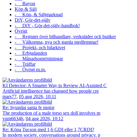
- Bayon
Köp & Sälj
- Köp- & Säljmarknad
DiY, Gör-det-själv
- DiY - Gör-det-själv-handbok!
Övrigt
- Register över bilhandlare, verkstäder och butiker
- Välkomna, nya och gamla medlemmar!
- Projekt- och bilarkivet
- Erbjudanden
- Månadsomröstningar
- Träffar
- Övrigt m.m.
KI Detector: A Smarter Way to Review AI-Assisted C
Artificial intelligence has changed how people cre
mars77
,
05 aug 2026, 10:11
Re: hyundai santa fe motor
The production of a male torso sex doll involves m
vum66346
,
04 aug 2026, 10:12
Re: Köpa Tucson med 1,6 GDI eller 1,7CRDI?
In modern society, conversations around privacy, p