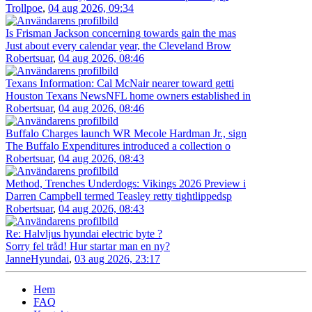
Trollpoe
,
04 aug 2026, 09:34
Is Frisman Jackson concerning towards gain the mas
Just about every calendar year, the Cleveland Brow
Robertsuar
,
04 aug 2026, 08:46
Texans Information: Cal McNair nearer toward getti
Houston Texans NewsNFL home owners established in
Robertsuar
,
04 aug 2026, 08:46
Buffalo Charges launch WR Mecole Hardman Jr., sign
The Buffalo Expenditures introduced a collection o
Robertsuar
,
04 aug 2026, 08:43
Method, Trenches Underdogs: Vikings 2026 Preview i
Darren Campbell termed Teasley retty tightlippedsp
Robertsuar
,
04 aug 2026, 08:43
Re: Halvljus hyundai electric byte ?
Sorry fel tråd! Hur startar man en ny?
JanneHyundai
,
03 aug 2026, 23:17
Hem
FAQ