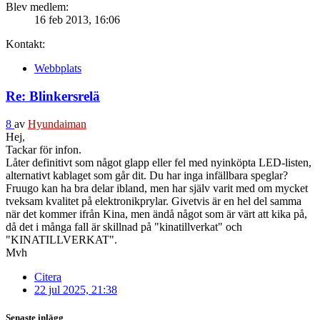
Blev medlem:
16 feb 2013, 16:06
Kontakt:
Webbplats
Re: Blinkersrelä
8
av
Hyundaiman
Hej,
Tackar för infon.
Låter definitivt som något glapp eller fel med nyinköpta LED-listen,
alternativt kablaget som går dit. Du har inga infällbara speglar?
Fruugo kan ha bra delar ibland, men har själv varit med om mycket
tveksam kvalitet på elektronikprylar. Givetvis är en hel del samma
när det kommer ifrån Kina, men ändå något som är värt att kika på,
då det i många fall är skillnad på "kinatillverkat" och
"KINATILLVERKAT".
Mvh
Citera
22 jul 2025, 21:38
Senaste inlägg