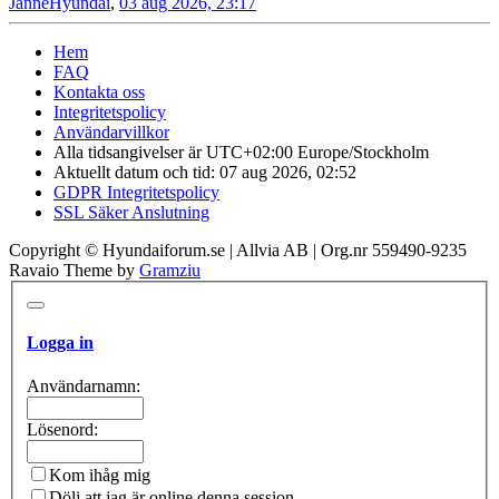
JanneHyundai
,
03 aug 2026, 23:17
Hem
FAQ
Kontakta oss
Integritetspolicy
Användarvillkor
Alla tidsangivelser är UTC+02:00 Europe/Stockholm
Aktuellt datum och tid: 07 aug 2026, 02:52
GDPR Integritetspolicy
SSL Säker Anslutning
Copyright © Hyundaiforum.se | Allvia AB | Org.nr 559490-9235
Ravaio Theme by
Gramziu
Logga in
Användarnamn:
Lösenord:
Kom ihåg mig
Dölj att jag är online denna session.