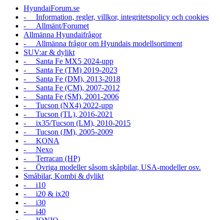
HyundaiForum.se
- Information, regler, villkor, integritetspolicy och cookies
- Allmänt/Forumet
Allmänna Hyundaifrågor
- Allmänna frågor om Hyundais modellsortiment
SUV:ar & dylikt
- Santa Fe MX5 2024-upp
- Santa Fe (TM) 2019-2023
- Santa Fe (DM), 2013-2018
- Santa Fe (CM), 2007-2012
- Santa Fe (SM), 2001-2006
- Tucson (NX4) 2022-upp
- Tucson (TL), 2016-2021
- ix35/Tucson (LM), 2010-2015
- Tucson (JM), 2005-2009
- KONA
- Nexo
- Terracan (HP)
- Övriga modeller såsom skåpbilar, USA-modeller osv.
Småbilar, Kombi & dylikt
- i10
- i20 & ix20
- i30
- i40