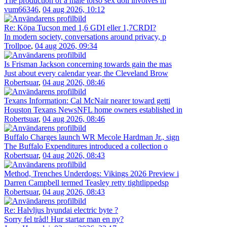
The production of a male torso sex doll involves m
vum66346
,
04 aug 2026, 10:12
Re: Köpa Tucson med 1,6 GDI eller 1,7CRDI?
In modern society, conversations around privacy, p
Trollpoe
,
04 aug 2026, 09:34
Is Frisman Jackson concerning towards gain the mas
Just about every calendar year, the Cleveland Brow
Robertsuar
,
04 aug 2026, 08:46
Texans Information: Cal McNair nearer toward getti
Houston Texans NewsNFL home owners established in
Robertsuar
,
04 aug 2026, 08:46
Buffalo Charges launch WR Mecole Hardman Jr., sign
The Buffalo Expenditures introduced a collection o
Robertsuar
,
04 aug 2026, 08:43
Method, Trenches Underdogs: Vikings 2026 Preview i
Darren Campbell termed Teasley retty tightlippedsp
Robertsuar
,
04 aug 2026, 08:43
Re: Halvljus hyundai electric byte ?
Sorry fel tråd! Hur startar man en ny?