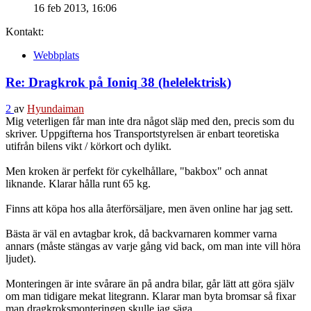
16 feb 2013, 16:06
Kontakt:
Webbplats
Re: Dragkrok på Ioniq 38 (helelektrisk)
2
av
Hyundaiman
Mig veterligen får man inte dra något släp med den, precis som du
skriver. Uppgifterna hos Transportstyrelsen är enbart teoretiska
utifrån bilens vikt / körkort och dylikt.
Men kroken är perfekt för cykelhållare, "bakbox" och annat
liknande. Klarar hålla runt 65 kg.
Finns att köpa hos alla återförsäljare, men även online har jag sett.
Bästa är väl en avtagbar krok, då backvarnaren kommer varna
annars (måste stängas av varje gång vid back, om man inte vill höra
ljudet).
Monteringen är inte svårare än på andra bilar, går lätt att göra själv
om man tidigare mekat litegrann. Klarar man byta bromsar så fixar
man dragkroksmonteringen skulle jag säga.