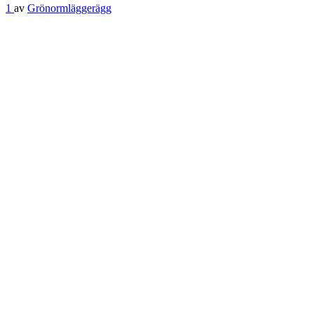
1
av
Grönormläggerägg