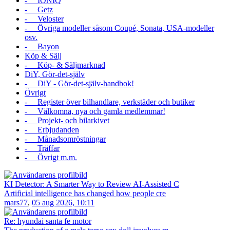
- IONIQ
- Getz
- Veloster
- Övriga modeller såsom Coupé, Sonata, USA-modeller
osv.
- Bayon
Köp & Sälj
- Köp- & Säljmarknad
DiY, Gör-det-själv
- DiY - Gör-det-själv-handbok!
Övrigt
- Register över bilhandlare, verkstäder och butiker
- Välkomna, nya och gamla medlemmar!
- Projekt- och bilarkivet
- Erbjudanden
- Månadsomröstningar
- Träffar
- Övrigt m.m.
KI Detector: A Smarter Way to Review AI-Assisted C
Artificial intelligence has changed how people cre
mars77
,
05 aug 2026, 10:11
Re: hyundai santa fe motor