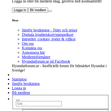
Logga in eller bli medlem idag, givetvis helt kostnadsfritt!
Logga in
Bli medlem
Meny
Jämför besiktning - Tider och priser
Digitala lojalitetskort/stämpelkort
Integritet, cookies, regler & villkor
Om oss
Kontakta oss
Annonsera här
Medlemsförmåner
Hyundaiforum.se på Facebook
Hyundaiforum.se - Inofficiellt forum för bilmärket Hyundai i
Sverige!
Stampioo
Jämför besiktning
Logga in
Bli medlem