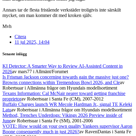
Annars tar de flesta fristående verkstäder troligtvis inte särskilt
mycket, om man kommer dit med kroken själv.
Mvh
Citera
11 jul 2025, 14:04
Senaste inlägg
KI Detector: A Smarter Way to Review AI-Assisted Content in
2026
av mars77
i Allmänt/Forumet
Is Frisman Jackson concerning towards gain the massive just one?
Browns connections within Tremendous Bowl 2026, and Cle
av
Robertsuar
i Allmänna frågor om Hyundais modellsortiment
Texans Information: Cal McNair nearer toward getting franchise
proprietor
av Robertsuar
i Santa Fe (CM), 2007-2012
Buffalo Charges launch WR Mecole Hardman Jr., signal TE Keleki
Latu
av Robertsuar
i Allmänna frågor om Hyundais modellsortiment
Method, Trenches Underdogs: Vikings 2026 Preview inside of
June
av Robertsuar
i Santa Fe (SM), 2001-2006
VOTE: How would on your own quality Yankees supervisor Aaron
Boone consequently much in just 2026?
av RavenDantas
i Santa Fe