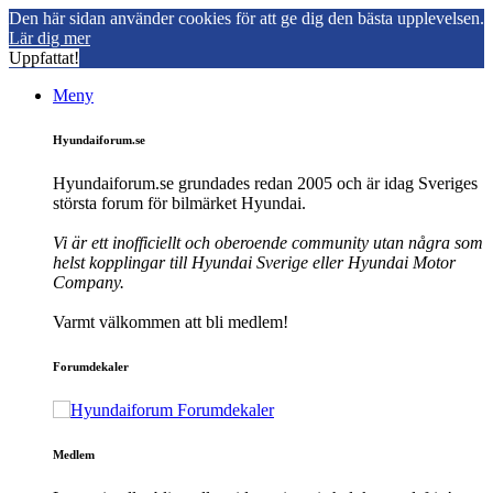
Den här sidan använder cookies för att ge dig den bästa upplevelsen.
Lär dig mer
Uppfattat!
Meny
Hyundaiforum.se
Hyundaiforum.se grundades redan 2005 och är idag Sveriges
största forum för bilmärket Hyundai.
Vi är ett inofficiellt och oberoende community utan några som
helst kopplingar till Hyundai Sverige eller Hyundai Motor
Company.
Varmt välkommen att bli medlem!
Forumdekaler
Medlem