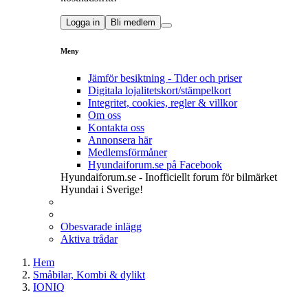
Logga in
Bli medlem
Meny
Jämför besiktning - Tider och priser
Digitala lojalitetskort/stämpelkort
Integritet, cookies, regler & villkor
Om oss
Kontakta oss
Annonsera här
Medlemsförmåner
Hyundaiforum.se på Facebook
Hyundaiforum.se - Inofficiellt forum för bilmärket
Hyundai i Sverige!
Obesvarade inlägg
Aktiva trådar
Hem
Småbilar, Kombi & dylikt
IONIQ