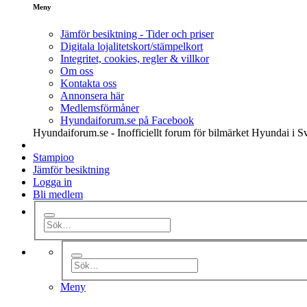
Meny
Jämför besiktning - Tider och priser
Digitala lojalitetskort/stämpelkort
Integritet, cookies, regler & villkor
Om oss
Kontakta oss
Annonsera här
Medlemsförmåner
Hyundaiforum.se på Facebook
Hyundaiforum.se - Inofficiellt forum för bilmärket Hyundai i S
Stampioo
Jämför besiktning
Logga in
Bli medlem
Meny