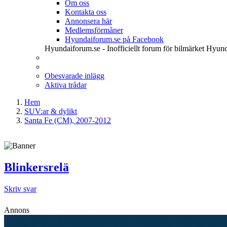
Om oss
Kontakta oss
Annonsera här
Medlemsförmåner
Hyundaiforum.se på Facebook
Hyundaiforum.se - Inofficiellt forum för bilmärket Hyund
Obesvarade inlägg
Aktiva trådar
Hem
SUV:ar & dylikt
Santa Fe (CM), 2007-2012
Blinkersrelä
Skriv svar
Annons