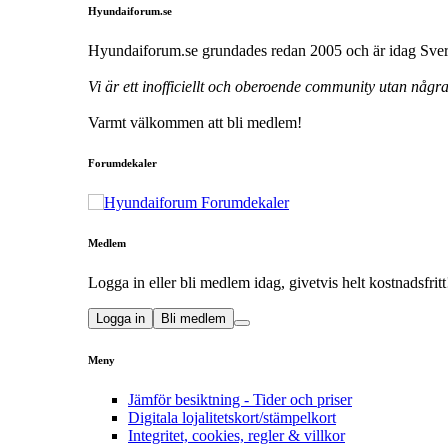
Hyundaiforum.se
Hyundaiforum.se grundades redan 2005 och är idag Sveri
Vi är ett inofficiellt och oberoende community utan någ
Varmt välkommen att bli medlem!
Forumdekaler
Medlem
Logga in eller bli medlem idag, givetvis helt kostnadsfritt
Logga in
Bli medlem
Meny
Jämför besiktning - Tider och priser
Digitala lojalitetskort/stämpelkort
Integritet, cookies, regler & villkor