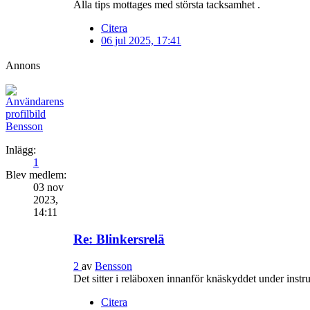
Alla tips mottages med största tacksamhet .
Citera
06 jul 2025, 17:41
Annons
Bensson
Inlägg:
1
Blev medlem:
03 nov
2023,
14:11
Re: Blinkersrelä
2
av
Bensson
Det sitter i reläboxen innanför knäskyddet under inst
Citera