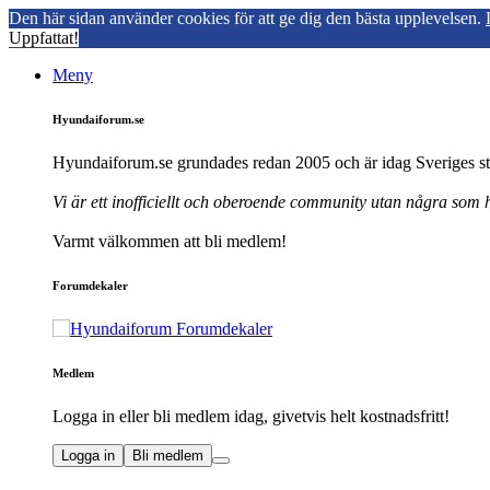
Den här sidan använder cookies för att ge dig den bästa upplevelsen.
Uppfattat!
Meny
Hyundaiforum.se
Hyundaiforum.se grundades redan 2005 och är idag Sveriges st
Vi är ett inofficiellt och oberoende community utan några som
Varmt välkommen att bli medlem!
Forumdekaler
Medlem
Logga in eller bli medlem idag, givetvis helt kostnadsfritt!
Logga in
Bli medlem