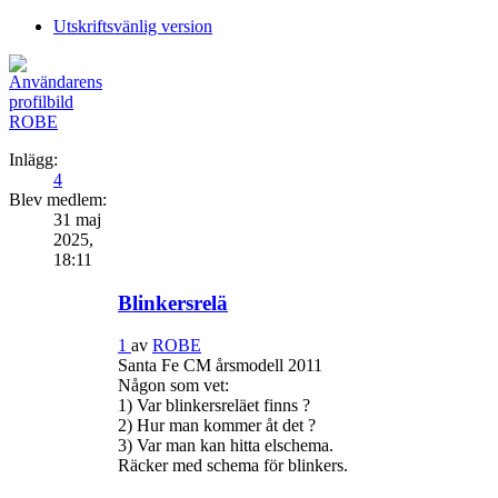
Utskriftsvänlig version
ROBE
Inlägg:
4
Blev medlem:
31 maj
2025,
18:11
Blinkersrelä
1
av
ROBE
Santa Fe CM årsmodell 2011
Någon som vet:
1) Var blinkersreläet finns ?
2) Hur man kommer åt det ?
3) Var man kan hitta elschema.
Räcker med schema för blinkers.