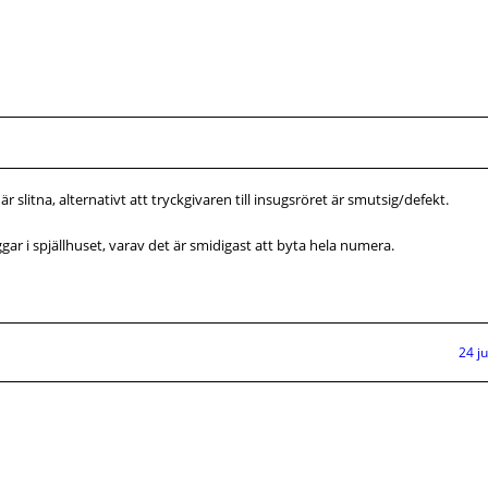
är slitna, alternativt att tryckgivaren till insugsröret är smutsig/defekt.
ar i spjällhuset, varav det är smidigast att byta hela numera.
24 j