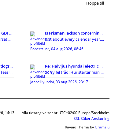
Hoppa till
Re: Köpa Tucson med 1,6 GDI eller 1,7CRDI?
Is Frisman Jackson concerning towards gain the mas
In modern society, conversations around privacy, p
Just about every calendar year, the Cleveland Brow
Robertsuar
,
04 aug 2026, 08:46
Method, Trenches Underdogs: Vikings 2026 Preview i
Re: Halvljus hyundai electric byte ?
Darren Campbell termed Teasley retty tightlippedsp
Sorry fel tråd! Hur startar man en ny?
JanneHyundai
,
03 aug 2026, 23:17
26, 14:13
Alla tidsangivelser är UTC+02:00 Europe/Stockholm
SSL Säker Anslutning
Ravaio Theme by
Gramziu