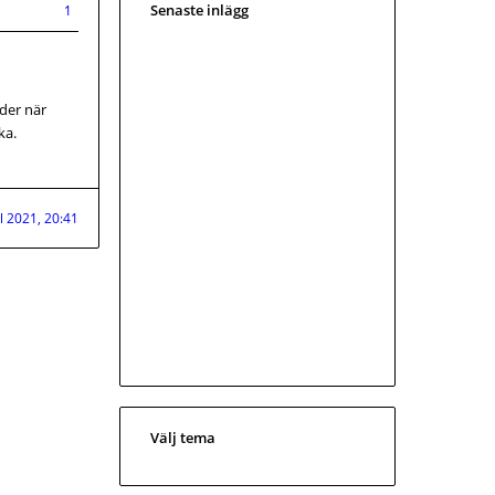
Senaste inlägg
1
nder när
ka.
ul 2021, 20:41
Välj tema