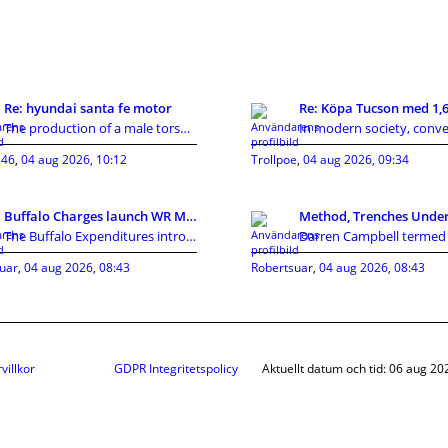
Re: hyundai santa fe motor
The production of a male torso sex doll involves m
46
,
04 aug 2026, 10:12
Trollpoe
,
04 aug 2026, 09:34
Buffalo Charges launch WR Mecole Hardman Jr., sign
The Buffalo Expenditures introduced a collection o
uar
,
04 aug 2026, 08:43
Robertsuar
,
04 aug 2026, 08:43
villkor
GDPR Integritetspolicy
Aktuellt datum och tid: 06 aug 20