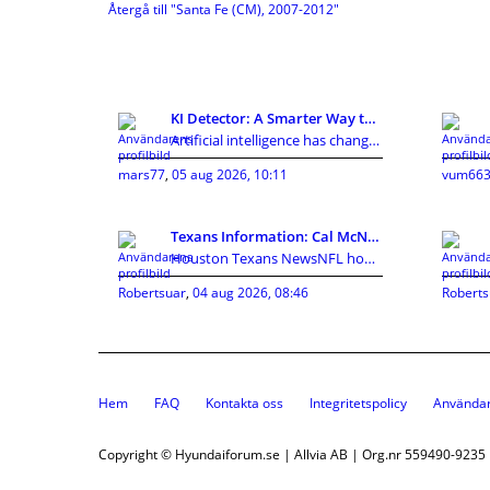
Återgå till "Santa Fe (CM), 2007-2012"
KI Detector: A Smarter Way to Review AI-Assisted C
Artificial intelligence has changed how people cre
mars77
,
05 aug 2026, 10:11
vum663
Texans Information: Cal McNair nearer toward getti
Houston Texans NewsNFL home owners established in
Robertsuar
,
04 aug 2026, 08:46
Roberts
Hem
FAQ
Kontakta oss
Integritetspolicy
Användar
Copyright © Hyundaiforum.se | Allvia AB | Org.nr 559490-9235