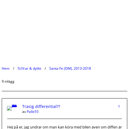
Hem
SUV:ar & dylikt
Santa Fe (DM), 2013-2018
9 inlägg
Trasig differential??
1
av
Palle55
Hej på er, jag undrar om man kan köra med bilen även om diffen är