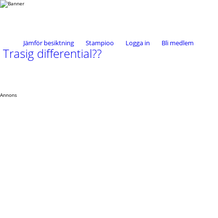
Jämför besiktning
Stampioo
Logga in
Bli medlem
Trasig differential??
Annons