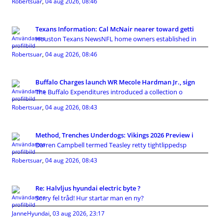
Robertsuar
,
04 aug 2026, 08:46
Texans Information: Cal McNair nearer toward getti
Houston Texans NewsNFL home owners established in
Robertsuar
,
04 aug 2026, 08:46
Buffalo Charges launch WR Mecole Hardman Jr., sign
The Buffalo Expenditures introduced a collection o
Robertsuar
,
04 aug 2026, 08:43
Method, Trenches Underdogs: Vikings 2026 Preview i
Darren Campbell termed Teasley retty tightlippedsp
Robertsuar
,
04 aug 2026, 08:43
Re: Halvljus hyundai electric byte ?
Sorry fel tråd! Hur startar man en ny?
JanneHyundai
,
03 aug 2026, 23:17