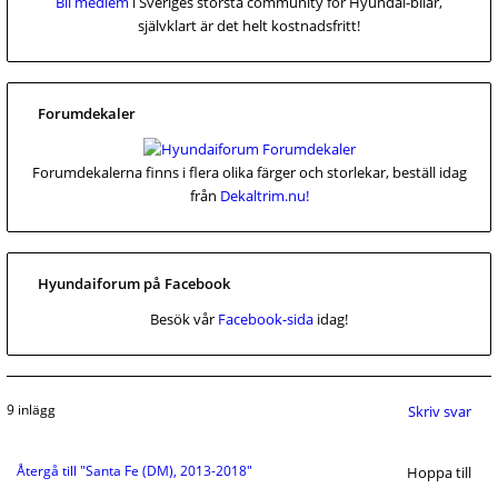
Bli medlem
i Sveriges största community för Hyundai-bilar,
självklart är det helt kostnadsfritt!
Forumdekaler
Forumdekalerna finns i flera olika färger och storlekar, beställ idag
från
Dekaltrim.nu!
Hyundaiforum på Facebook
Besök vår
Facebook-sida
idag!
9 inlägg
Skriv svar
Återgå till "Santa Fe (DM), 2013-2018"
Hoppa till