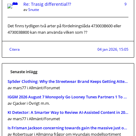
Re: Trasig differential??
9
av
Snutte
Det finns tydligen två arter på fördelningslåda 473003B600 eller
473003B800 kan man använda vilken som ??
Citera
04 jan 2026, 15:05
Senaste inlägg
Sp5der Clothing: Why the Streetwear Brand Keeps Getting Attention
av mars77
i Allmänt/Forumet
IGGM 2026 August 7 Monopoly Go Looney Tunes Partners 1 To 4 Full C
av Cjacker
i Övrigt m.m.
KI Detector: A Smarter Way to Review AI-Assisted Content in 2026
av mars77
i Allmänt/Forumet
Is Frisman Jackson concerning towards gain the massive just one? 
av Robertsuar
i Allmänna frågor om Hyundais modellsortiment