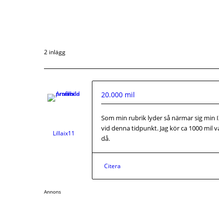
2 inlägg
20.000 mil
Som min rubrik lyder så närmar sig min IX3
vid denna tidpunkt. Jag kör ca 1000 mil v
Lillaix11
då.
Citera
Annons