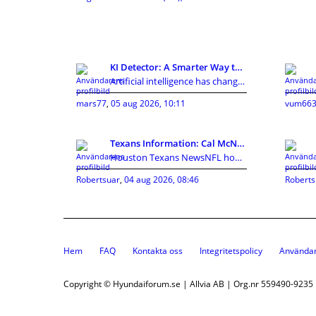
KI Detector: A Smarter Way to Review AI-Assisted C
Artificial intelligence has changed how people cre
mars77
,
05 aug 2026, 10:11
vum663
Texans Information: Cal McNair nearer toward getti
Houston Texans NewsNFL home owners established in
Robertsuar
,
04 aug 2026, 08:46
Roberts
Hem
FAQ
Kontakta oss
Integritetspolicy
Användar
Copyright © Hyundaiforum.se | Allvia AB | Org.nr 559490-9235