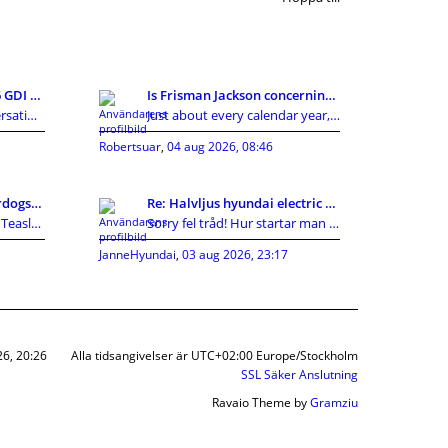
Re: Köpa Tucson med 1,6 GDI eller 1,7CRDI?
Is Frisman Jackson concerning towards gain the mas
In modern society, conversations around privacy, p
Just about every calendar year, the Cleveland Brow
Robertsuar
,
04 aug 2026, 08:46
Method, Trenches Underdogs: Vikings 2026 Preview i
Re: Halvljus hyundai electric byte ?
Darren Campbell termed Teasley retty tightlippedsp
Sorry fel tråd! Hur startar man en ny?
JanneHyundai
,
03 aug 2026, 23:17
26, 20:26
Alla tidsangivelser är UTC+02:00 Europe/Stockholm
SSL Säker Anslutning
Ravaio Theme by
Gramziu