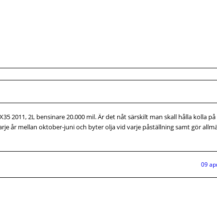
5 2011, 2L bensinare 20.000 mil. Är det nåt särskilt man skall hålla kolla på 
arje år mellan oktober-juni och byter olja vid varje påställning samt gör allm
09 ap